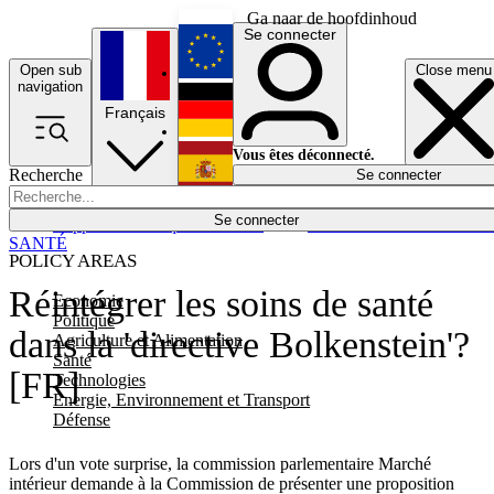
Ga naar de hoofdinhoud
Se connecter
Open sub
Close menu
English
navigation
Français
Deutsch
Vous êtes déconnecté.
Recherche
Se connecter
Español
Lumières éteintes
Se connecter
Rapporteur
Politique
Économie
Newsletters
Evénements
Em
SANTÉ
POLICY AREAS
Réintégrer les soins de santé
Economie
Politique
dans la 'directive Bolkenstein'?
Agriculture et Alimentation
Santé
[FR]
Technologies
Energie, Environnement et Transport
Défense
Lors d'un vote surprise, la commission parlementaire Marché
intérieur demande à la Commission de présenter une proposition