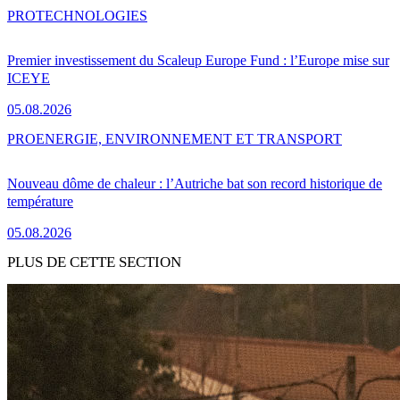
PRO
TECHNOLOGIES
Premier investissement du Scaleup Europe Fund : l’Europe mise sur
ICEYE
05.08.2026
PRO
ENERGIE, ENVIRONNEMENT ET TRANSPORT
Nouveau dôme de chaleur : l’Autriche bat son record historique de
température
05.08.2026
PLUS DE CETTE SECTION