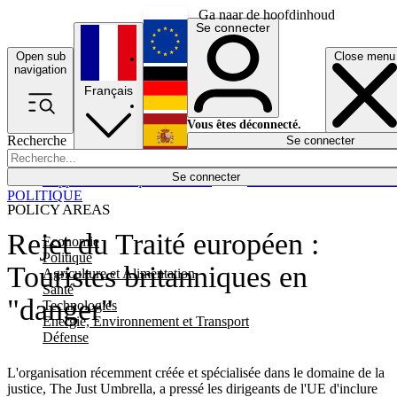
Ga naar de hoofdinhoud
Se connecter
Open sub
Close menu
English
navigation
Français
Deutsch
Vous êtes déconnecté.
Recherche
Se connecter
Español
Lumières éteintes
Se connecter
Rapporteur
Politique
Économie
Newsletters
Evénements
Em
POLITIQUE
POLICY AREAS
Rejet du Traité européen :
Economie
Politique
Touristes britanniques en
Agriculture et Alimentation
Santé
"danger"
Technologies
Energie, Environnement et Transport
Défense
L'organisation récemment créée et spécialisée dans le domaine de la
justice, The Just Umbrella, a pressé les dirigeants de l'UE d'inclure