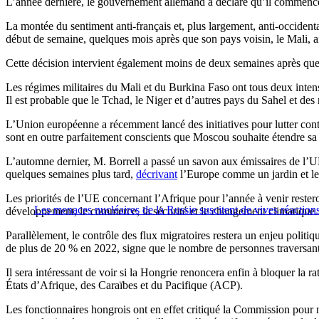
L’année dernière, le gouvernement allemand a déclaré qu’il commencera
La montée du sentiment anti-français et, plus largement, anti-occident
début de semaine, quelques mois après que son pays voisin, le Mali, a
Cette décision intervient également moins de deux semaines après que
Les régimes militaires du Mali et du Burkina Faso ont tous deux intens
Il est probable que le Tchad, le Niger et d’autres pays du Sahel et des
L’Union européenne a récemment lancé des initiatives pour lutter co
sont en outre parfaitement conscients que Moscou souhaite étendre sa p
L’automne dernier, M. Borrell a passé un savon aux émissaires de l’UE 
quelques semaines plus tard,
décrivant
l’Europe comme un jardin et l
Les priorités de l’UE concernant l’Afrique pour l’année à venir rester
Les menaces nucléaires de la Russie suscitent de vives réaction
développement, le commerce, la sécurité et le changement climatique.
Parallèlement, le contrôle des flux migratoires restera un enjeu poli
de plus de 20 % en 2022, signe que le nombre de personnes traversant 
Il sera intéressant de voir si la Hongrie renoncera enfin à bloquer la 
États d’Afrique, des Caraïbes et du Pacifique (ACP).
Les fonctionnaires hongrois ont en effet critiqué la Commission pour ne