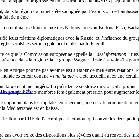
it à rappeler progressivement ses troupes à la mi-2023 jusqu’à un retra
al, dans la région du Sahel a été soulignée par l’expulsion de l’ambassa
it fait de même.
 la coordinatrice humanitaire des Nations unies au Burkina Faso, Barba
ifié leurs relations diplomatiques avec la Russie, et l’influence du gro
 régions voisines seront également ciblés par le Kremlin.
ntre ce que la Commission européenne appelle la «
désinformation
» russ
résence dans la région via le groupe Wagner. Reste à savoir s’ils pourro
en Afrique pour ne pas avoir réussi à établir de meilleures relations. P
e monde extérieur comme «
une jungle
», a été accueilli avec une certain
ont largement inchangées. La présidence suédoise du Conseil a promis un
s au sein de l’UE
 Un groupe d’États membres fera également pression pour augmenter les
tique important dans les capitales européennes, même si le nombre de mi
la Méditerranée est en baisse.
ratification par l’UE de l’accord post-Cotonou, qui couvre les liens pol
 pas avoir exigé des dispositions plus sévères quant au renvoi des migran