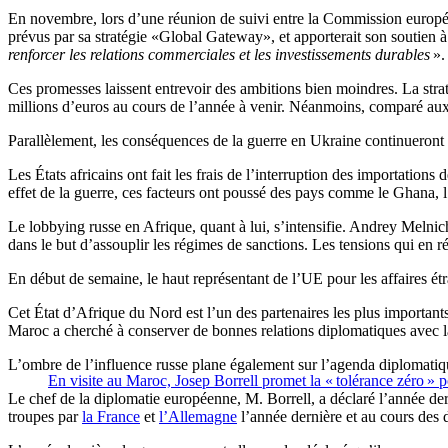
En novembre, lors d’une réunion de suivi entre la Commission europée
prévus par sa
stratégie «Global Gateway»
, et apporterait son soutien
renforcer les relations commerciales et les investissements durables
».
Ces promesses laissent entrevoir des ambitions bien moindres. La strat
millions d’euros au cours de l’année à venir. Néanmoins, comparé aux d
Parallèlement, les conséquences de la guerre en Ukraine continueront de
Les États africains ont fait les frais de l’interruption des importations 
effet de la guerre, ces facteurs ont poussé des pays comme le Ghana, 
Le lobbying russe en Afrique, quant à lui, s’intensifie. Andrey Meln
dans le but d’assouplir les régimes de sanctions. Les tensions qui en ré
En début de semaine, le haut représentant de l’UE pour les affaires ét
Cet État d’Afrique du Nord est l’un des partenaires les plus importan
Maroc a cherché à conserver de bonnes relations diplomatiques avec l
L’ombre de l’influence russe plane également sur l’agenda diplomatiqu
En visite au Maroc, Josep Borrell promet la « tolérance zéro » p
Le chef de la diplomatie européenne, M. Borrell, a déclaré l’année d
troupes par
la France
et
l’Allemagne
l’année dernière et au cours des 