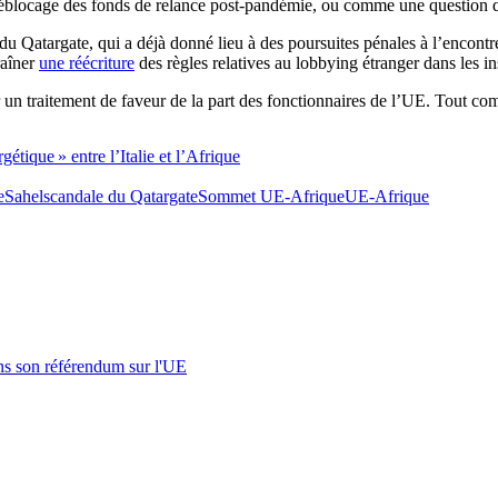
 déblocage des fonds de relance post-pandémie, ou comme une question d
 du Qatargate, qui a déjà donné lieu à des poursuites pénales à l’encont
raîner
une réécriture
des règles relatives au lobbying étranger dans les i
r un traitement de faveur de la part des fonctionnaires de l’UE. Tout c
tique » entre l’Italie et l’Afrique
e
Sahel
scandale du Qatargate
Sommet UE-Afrique
UE-Afrique
s son référendum sur l'UE