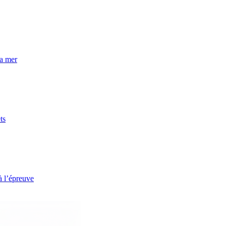
la mer
ts
à l’épreuve