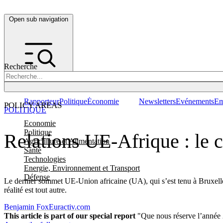
Open sub navigation
Recherche
Rapporteur
Politique
Économie
Newsletters
Evénements
Em
POLICY AREAS
POLITIQUE
Economie
Politique
Relations UE-Afrique : le c
Agriculture et Alimentation
Santé
Technologies
Energie, Environnement et Transport
Défense
Le dernier sommet UE-Union africaine (UA), qui s’est tenu à Bruxelle
réalité est tout autre.
Benjamin Fox
Euractiv.com
This article is part of our special report
"Que nous réserve l’année