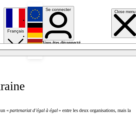
Se connecter
Close menu
English
Français
Deutsch
Vous êtes déconnecté.
Se connecter
Español
Lumières éteintes
kraine
r un «
partenariat d’égal à égal
» entre les deux organisations, mais la