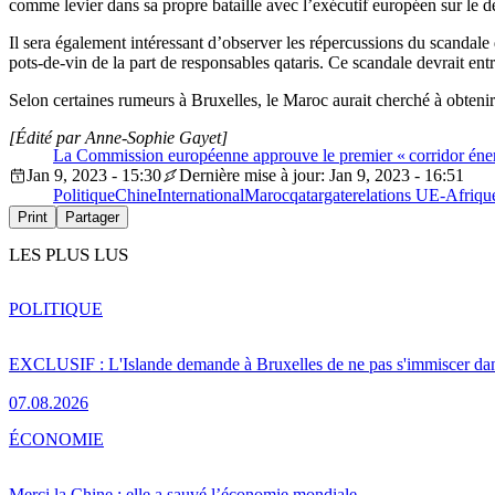
comme levier dans sa propre bataille avec l’exécutif européen sur le
Il sera également intéressant d’observer les répercussions du scandale
pots-de-vin de la part de responsables qataris. Ce scandale devrait ent
Selon certaines rumeurs à Bruxelles, le Maroc aurait cherché à obteni
[Édité par Anne-Sophie Gayet]
La Commission européenne approuve le premier « corridor énergé
Jan 9, 2023 - 15:30
Dernière mise à jour: Jan 9, 2023 - 16:51
Politique
Chine
International
Maroc
qatargate
relations UE-Afriqu
Print
Partager
LES PLUS LUS
POLITIQUE
EXCLUSIF : L'Islande demande à Bruxelles de ne pas s'immiscer dan
07.08.2026
ÉCONOMIE
Merci la Chine : elle a sauvé l’économie mondiale