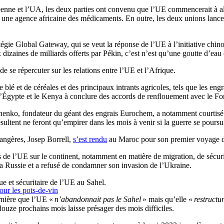
nne et l’UA, les deux parties ont convenu que l’UE commencerait à allo
 à une agence africaine des médicaments. En outre, les deux unions lanc
égie Global Gateway, qui se veut la réponse de l’UE à l’initiative chin
izaines de milliards offerts par Pékin, c’est n’est qu’une goutte d’eau
 se répercuter sur les relations entre l’UE et l’Afrique.
de blé et de céréales et des principaux intrants agricoles, tels que les en
l’Égypte et le Kenya à conclure des accords de renflouement avec le Fo
ichenko, fondateur du géant des engrais Eurochem, a notamment courtisé 
sultent ne feront qu’empirer dans les mois à venir si la guerre se poursui
rangères, Josep Borrell,
s’est rendu
au Maroc pour son premier voyage 
ts de l’UE sur le continent, notamment en matière de migration, de séc
a Russie et a refusé de condamner son invasion de l’Ukraine.
e et sécuritaire de l’UE au Sahel.
our les pots-de-vin
ernière que l’UE «
n’abandonnait pas le Sahel
» mais qu’elle «
restructu
douze prochains mois laisse présager des mois difficiles.