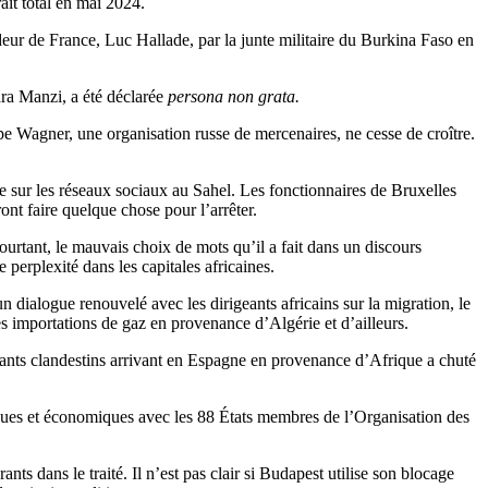
it total en mai 2024.
deur de France, Luc Hallade, par la junte militaire du Burkina Faso en
ra Manzi, a été déclarée
persona non grata.
upe Wagner, une organisation russe de mercenaires, ne cesse de croître.
e sur les réseaux sociaux au Sahel. Les fonctionnaires de Bruxelles
nt faire quelque chose pour l’arrêter.
ourtant, le mauvais choix de mots qu’il a fait dans un discours
e perplexité dans les capitales africaines.
 dialogue renouvelé avec les dirigeants africains sur la migration, le
 importations de gaz en provenance d’Algérie et d’ailleurs.
grants clandestins arrivant en Espagne en provenance d’Afrique a chuté
itiques et économiques avec les 88 États membres de l’Organisation des
ts dans le traité. Il n’est pas clair si Budapest utilise son blocage