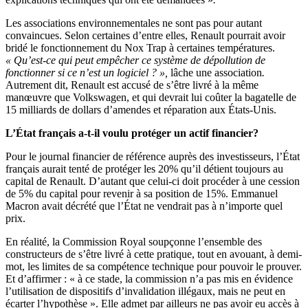
Les associations environnementales ne sont pas pour autant
convaincues. Selon certaines d’entre elles, Renault pourrait avoir
bridé le fonctionnement du Nox Trap à certaines températures.
« Qu’est-ce qui peut empêcher ce système de dépollution de
fonctionner si ce n’est un logiciel ? »,
lâche une association
.
Autrement dit, Renault est accusé de s’être livré à la même
manœuvre que Volkswagen, et qui devrait lui coûter la bagatelle de
15 milliards de dollars d’amendes et réparation aux États-Unis.
L’État français a-t-il voulu protéger un actif financier?
Pour le journal financier de référence auprès des investisseurs, l’État
français aurait tenté de protéger les 20% qu’il détient toujours au
capital de Renault. D’autant que celui-ci doit procéder à une cession
de 5% du capital pour revenir à sa position de 15%. Emmanuel
Macron avait décrété que l’État ne vendrait pas à n’importe quel
prix.
En réalité, la Commission Royal soupçonne l’ensemble des
constructeurs de s’être livré à cette pratique, tout en avouant, à demi-
mot, les limites de sa compétence technique pour pouvoir le prouver.
Et d’affirmer : « à ce stade, la commission n’a pas mis en évidence
l’utilisation de dispositifs d’invalidation illégaux, mais ne peut en
écarter l’hypothèse ». Elle admet par ailleurs ne pas avoir eu accès à