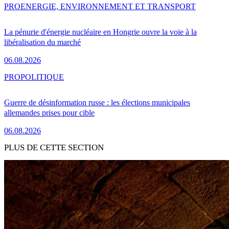
PRO
ENERGIE, ENVIRONNEMENT ET TRANSPORT
La pénurie d'énergie nucléaire en Hongrie ouvre la voie à la
libéralisation du marché
06.08.2026
PRO
POLITIQUE
Guerre de désinformation russe : les élections municipales
allemandes prises pour cible
06.08.2026
PLUS DE CETTE SECTION