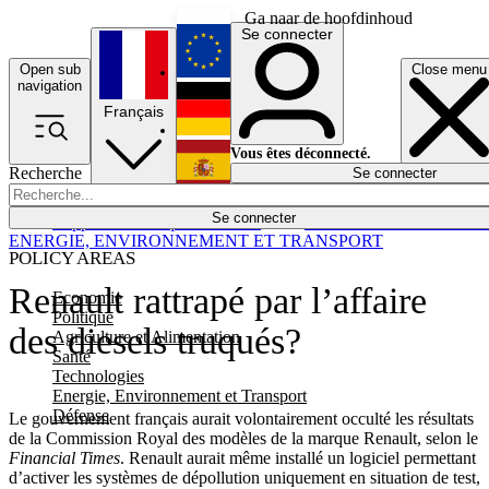
Ga naar de hoofdinhoud
Se connecter
Open sub
Close menu
English
navigation
Français
Deutsch
Vous êtes déconnecté.
Recherche
Se connecter
Español
Lumières éteintes
Se connecter
Rapporteur
Politique
Économie
Newsletters
Evénements
Em
ENERGIE, ENVIRONNEMENT ET TRANSPORT
POLICY AREAS
Renault rattrapé par l’affaire
Economie
Politique
des diesels truqués?
Agriculture et Alimentation
Santé
Technologies
Energie, Environnement et Transport
Défense
Le gouvernement français aurait volontairement occulté les résultats
de la Commission Royal des modèles de la marque Renault, selon le
Financial Times
. Renault aurait même installé un logiciel permettant
d’activer les systèmes de dépollution uniquement en situation de test,