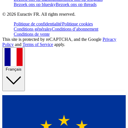
Bezoek ons op bluesky
Bezoek ons op threads
©
2026
Euractiv FR. All rights reserved.
Politique de confidentialité
Politique cookies
Conditions générales
Conditions d’abonnement
Conditions de vente
This site is protected by reCAPTCHA, and the Google
Privacy
Policy
and
Terms of Service
apply.
Français