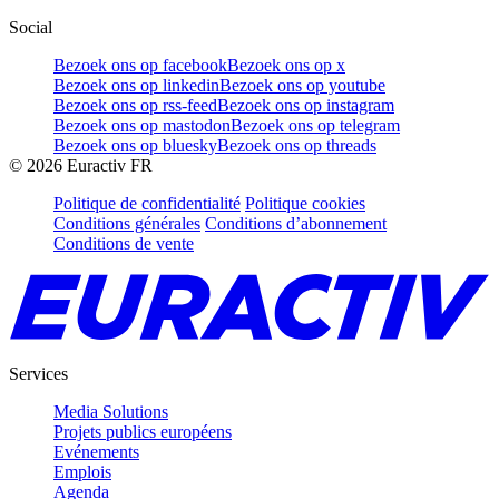
Social
Bezoek ons op facebook
Bezoek ons op x
Bezoek ons op linkedin
Bezoek ons op youtube
Bezoek ons op rss-feed
Bezoek ons op instagram
Bezoek ons op mastodon
Bezoek ons op telegram
Bezoek ons op bluesky
Bezoek ons op threads
©
2026
Euractiv FR
Politique de confidentialité
Politique cookies
Conditions générales
Conditions d’abonnement
Conditions de vente
Services
Media Solutions
Projets publics européens
Evénements
Emplois
Agenda