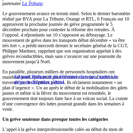
partenaire
La Tribune
.
Le gouvernement avance en terrain miné. Selon le dernier baromètre
réalisé par BVA pour La Tribune, Orange et RTL, 6 Français sur 10
approuvent la prochaine journée de grève programmée le 5
décembre prochain pour contester la réforme des retraites. À
l’opposé, 4 répondants sur 10 s’opposent au débrayage. Le
mouvement de grève dans les transports début décembre « va être
très fort », a prédit mercredi dernier le secrétaire général de la CGT,
Philippe Martinez, rappelant que son organisation appelait à des
grèves reconductibles, mais sans s’avancer sur une poursuite du
mouvement jusqu’à Noël.
En parallèle, plusieurs milliers de personnels hospitaliers ont
Edouard Philippe se dit déterminé alors que l’appel à la
manifesté jeudi après-midi pour dénoncer la crise actuellement
grève en décembre s’étend
traversée par les hôpitaux publics. Ils réclament notamment « un
plan d’urgence ». Un an après le début de la mobilisation des gilets
jaunes et même si la fièvre du mouvement est retombée, le
gouvernement doit toujours faire face à un volcan social. La crainte
d’une convergence des luttes pourrait grandir dans les semaines à
venir.
Un grève soutenue dans presque toutes les catégories
L’appel à la grève interprofessionnelle calée au début du mois de