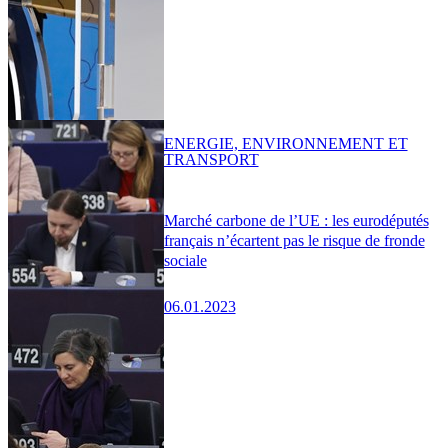
ENERGIE, ENVIRONNEMENT ET
TRANSPORT
Marché carbone de l’UE : les eurodéputés
français n’écartent pas le risque de fronde
sociale
06.01.2023