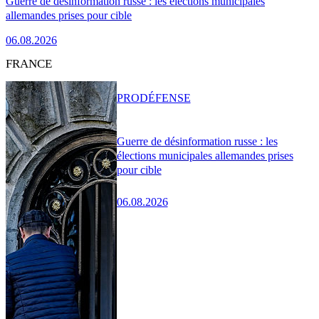
Guerre de désinformation russe : les élections municipales
allemandes prises pour cible
06.08.2026
FRANCE
PRO
DÉFENSE
Guerre de désinformation russe : les
élections municipales allemandes prises
pour cible
06.08.2026