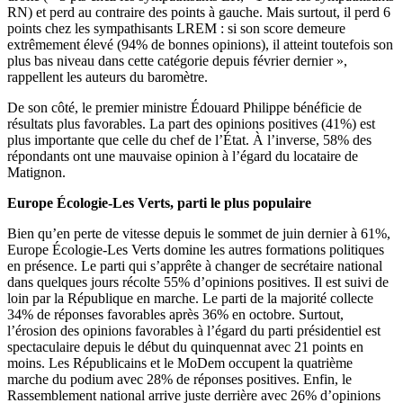
RN) et perd au contraire des points à gauche. Mais surtout, il perd 6
points chez les sympathisants LREM : si son score demeure
extrêmement élevé (94% de bonnes opinions), il atteint toutefois son
plus bas niveau dans cette catégorie depuis février dernier »,
rappellent les auteurs du baromètre.
De son côté, le premier ministre Édouard Philippe bénéficie de
résultats plus favorables. La part des opinions positives (41%) est
plus importante que celle du chef de l’État. À l’inverse, 58% des
répondants ont une mauvaise opinion à l’égard du locataire de
Matignon.
Europe Écologie-Les Verts, parti le plus populaire
Bien qu’en perte de vitesse depuis le sommet de juin dernier à 61%,
Europe Écologie-Les Verts domine les autres formations politiques
en présence. Le parti qui s’apprête à changer de secrétaire national
dans quelques jours récolte 55% d’opinions positives. Il est suivi de
loin par la République en marche. Le parti de la majorité collecte
34% de réponses favorables après 36% en octobre. Surtout,
l’érosion des opinions favorables à l’égard du parti présidentiel est
spectaculaire depuis le début du quinquennat avec 21 points en
moins. Les Républicains et le MoDem occupent la quatrième
marche du podium avec 28% de réponses positives. Enfin, le
Rassemblement national arrive juste derrière avec 26% d’opinions