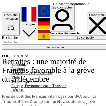
Ga naar de hoofdinhoud
Se connecter
Open sub
Close menu
English
navigation
Français
Deutsch
Vous êtes déconnecté.
Recherche
Se connecter
Español
Lumières éteintes
Se connecter
Rapporteur
Politique
Économie
Newsletters
Evénements
Em
POLICY AREAS
Retraites : une majorité de
Economie
Français favorable à la grève
Politique
Agriculture et Alimentation
du 5 décembre
Santé
Technologies
Energie, Environnement et Transport
Défense
Près de 60% des Français interrogés par BVA pour La
Tribune, RTL et Orange sont prêts à soutenir la grève