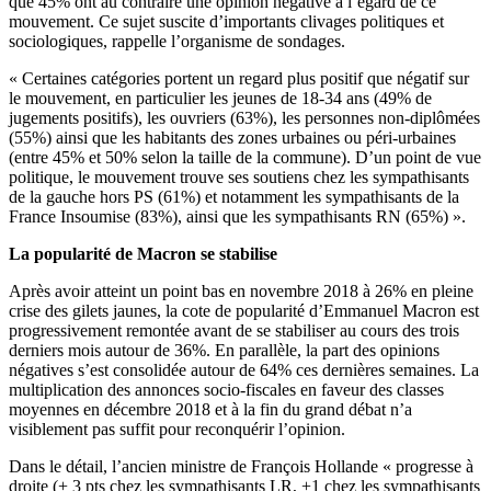
que 45% ont au contraire une opinion négative à l’égard de ce
mouvement. Ce sujet suscite d’importants clivages politiques et
sociologiques, rappelle l’organisme de sondages.
« Certaines catégories portent un regard plus positif que négatif sur
le mouvement, en particulier les jeunes de 18-34 ans (49% de
jugements positifs), les ouvriers (63%), les personnes non-diplômées
(55%) ainsi que les habitants des zones urbaines ou péri-urbaines
(entre 45% et 50% selon la taille de la commune). D’un point de vue
politique, le mouvement trouve ses soutiens chez les sympathisants
de la gauche hors PS (61%) et notamment les sympathisants de la
France Insoumise (83%), ainsi que les sympathisants RN (65%) ».
La popularité de Macron se stabilise
Après avoir atteint un point bas en novembre 2018 à 26% en pleine
crise des gilets jaunes, la cote de popularité d’Emmanuel Macron est
progressivement remontée avant de se stabiliser au cours des trois
derniers mois autour de 36%. En parallèle, la part des opinions
négatives s’est consolidée autour de 64% ces dernières semaines. La
multiplication des annonces socio-fiscales en faveur des classes
moyennes en décembre 2018 et à la fin du grand débat n’a
visiblement pas suffit pour reconquérir l’opinion.
Dans le détail, l’ancien ministre de François Hollande « progresse à
droite (+ 3 pts chez les sympathisants LR, +1 chez les sympathisants