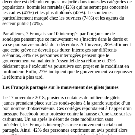
décembre est défendu en quasi majorité dans toutes les catégories de
populations, hormis les retraités (42%) qui ne seront pas concernés,
les cadres (45%) et les plus diplômés (42%). Le soutien est
particulièrement marqué chez les ouvriers (74%) et les agents du
secteur public (70%).
Par ailleurs, 7 Français sur 10 interrogés par l’organisme de
sondages pensent que ce mouvement va s’inscrire dans la durée et
va se poursuivre au-delà du 5 décembre. À l’inverse, 28% affirment
que cette grève ne devrait pas durer. Interrogés sur différents
scénarios, 34% des personnes interrogées pensent que le
gouvernement va maintenir l’essentiel de sa réforme et 33%
déclarent que l’exécutif va poursuivre son projet en le modifiant en
profondeur. Enfin, 27% indiquent que le gouvernement va repousser
la réforme à plus tard.
Les Français partagés sur le mouvement des gilets jaunes
Le 17 novembre 2018, plusieurs centaines de milliers de gilets
jaunes prenaient place sur les ronds-points à la grande surprise d’un
bon nombre d’observateurs. Ces cortèges répondaient à l’appel d’un
message Facebook pour protester contre la hausse d’une taxe sur les
carburants. Un an après le début de cette mobilisation sans
précédent, les Français interrogés sur ce mouvement social sont
partagés. Ainsi, 42% des personnes expriment un avis positif alors