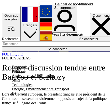
Ga naar de hoofdinhoud
Se connecter
Open sub
Close menu
English
navigation
Français
Deutsch
Vous êtes déconnecté.
Recherche
Se connecter
Español
Lumières éteintes
Se connecter
Rapporteur
Politique
Économie
Newsletters
Evénements
Em
POLITIQUE
POLICY AREAS
Roms : discussion tendue entre
Economie
Politique
Barroso et Sarkozy
Agriculture et Alimentation
Santé
Technologies
Energie, Environnement et Transport
Défense
Lors du Conseil européen, le président français et le président de la
Commission se seraient violemment opposés au sujet de la politique
française à l’égard des Roms.