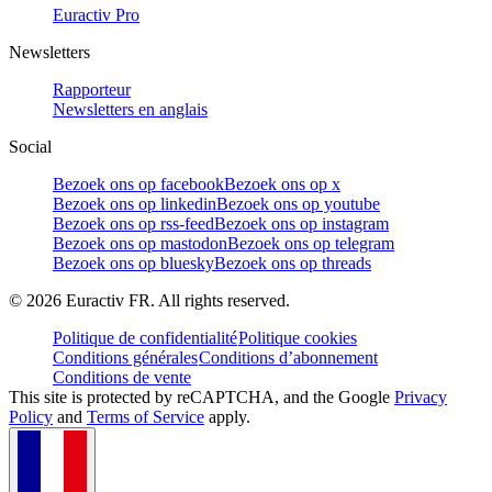
Euractiv Pro
Newsletters
Rapporteur
Newsletters en anglais
Social
Bezoek ons op facebook
Bezoek ons op x
Bezoek ons op linkedin
Bezoek ons op youtube
Bezoek ons op rss-feed
Bezoek ons op instagram
Bezoek ons op mastodon
Bezoek ons op telegram
Bezoek ons op bluesky
Bezoek ons op threads
©
2026
Euractiv FR. All rights reserved.
Politique de confidentialité
Politique cookies
Conditions générales
Conditions d’abonnement
Conditions de vente
This site is protected by reCAPTCHA, and the Google
Privacy
Policy
and
Terms of Service
apply.