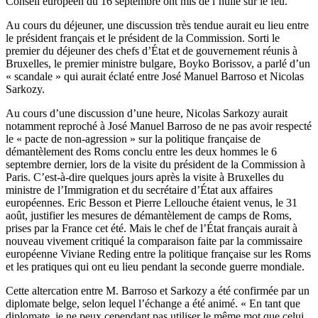
Conseil européen du 16 septembre ont mis de l’huile sur le feu.
Au cours du déjeuner, une discussion très tendue aurait eu lieu entre
le président français et le président de la Commission. Sorti le
premier du déjeuner des chefs d’État et de gouvernement réunis à
Bruxelles, le premier ministre bulgare, Boyko Borissov, a parlé d’un
« scandale » qui aurait éclaté entre José Manuel Barroso et Nicolas
Sarkozy.
Au cours d’une discussion d’une heure, Nicolas Sarkozy aurait
notamment reproché à José Manuel Barroso de ne pas avoir respecté
le « pacte de non-agression » sur la politique française de
démantèlement des Roms conclu entre les deux hommes le 6
septembre dernier, lors de la visite du président de la Commission à
Paris. C’est-à-dire quelques jours après la visite à Bruxelles du
ministre de l’Immigration et du secrétaire d’État aux affaires
européennes. Eric Besson et Pierre Lellouche étaient venus, le 31
août, justifier les mesures de démantèlement de camps de Roms,
prises par la France cet été. Mais le chef de l’État français aurait à
nouveau vivement critiqué la comparaison faite par la commissaire
européenne Viviane Reding entre la politique française sur les Roms
et les pratiques qui ont eu lieu pendant la seconde guerre mondiale.
Cette altercation entre M. Barroso et Sarkozy a été confirmée par un
diplomate belge, selon lequel l’échange a été animé. « En tant que
diplomate, je ne peux cependant pas utiliser le même mot que celui