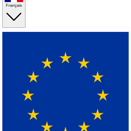
Français