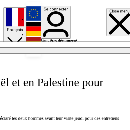
Se connecter
Close menu
English
Français
Deutsch
Vous êtes déconnecté.
Se connecter
Español
Lumières éteintes
l et en Palestine pour
laré les deux hommes avant leur visite jeudi pour des entretiens