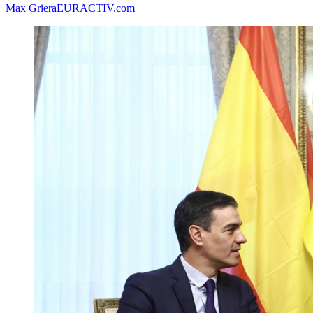
Max Griera
EURACTIV.com