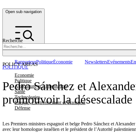
Open sub navigation
Recherche
Rapporteur
Politique
Économie
Newsletters
Evénements
Em
POLICY AREAS
POLITIQUE
Economie
Politique
Pedro Sánchez et Alexander
Agriculture et Alimentation
Santé
promouvoir la désescalade
Technologies
Energie, Environnement et Transport
Défense
Les Premiers ministres espagnol et belge Pedro Sánchez et Alexander 
avec leur homologue israélien et le président de l’Autorité palestinien