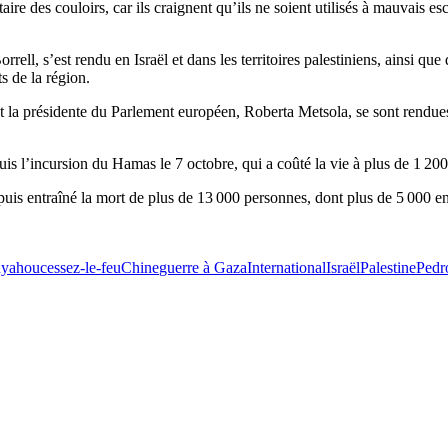
aire des couloirs, car ils craignent qu’ils ne soient utilisés à mauvais es
rrell, s’est rendu en Israël et dans les territoires palestiniens, ainsi 
s de la région.
la présidente du Parlement européen, Roberta Metsola, se sont rendues e
uis l’incursion du Hamas le 7 octobre, qui a coûté la vie à plus de 1 20
depuis entraîné la mort de plus de 13 000 personnes, dont plus de 5 000
nyahou
cessez-le-feu
Chine
guerre à Gaza
International
Israël
Palestine
Pedr