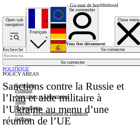
Ga naar de hoofdinhoud
Se connecter
Open sub
Close menu
English
navigation
Français
Deutsch
Vous êtes déconnecté.
Recherche
Se connecter
Español
Lumières éteintes
Se connecter
Rapporteur
Politique
Économie
Newsletters
Evénements
Em
POLITIQUE
POLICY AREAS
Sanctions contre la Russie et
Economie
Politique
l’Iran et aide militaire à
Agriculture et Alimentation
Santé
l’Ukraine au menu d’une
Technologies
Energie, Environnement et Transport
réunion de l’UE
Défense