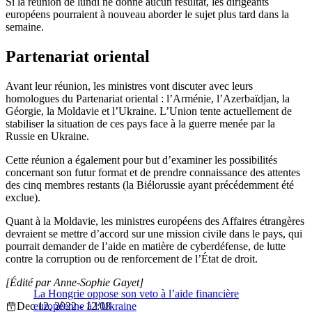
Si la réunion de lundi ne donne aucun résultat, les dirigeants
européens pourraient à nouveau aborder le sujet plus tard dans la
semaine.
Partenariat oriental
Avant leur réunion, les ministres vont discuter avec leurs
homologues du Partenariat oriental : l’Arménie, l’Azerbaïdjan, la
Géorgie, la Moldavie et l’Ukraine. L’Union tente actuellement de
stabiliser la situation de ces pays face à la guerre menée par la
Russie en Ukraine.
Cette réunion a également pour but d’examiner les possibilités
concernant son futur format et de prendre connaissance des attentes
des cinq membres restants (la Biélorussie ayant précédemment été
exclue).
Quant à la Moldavie, les ministres européens des Affaires étrangères
devraient se mettre d’accord sur une mission civile dans le pays, qui
pourrait demander de l’aide en matière de cyberdéfense, de lutte
contre la corruption ou de renforcement de l’État de droit.
[Édité par Anne-Sophie Gayet]
La Hongrie oppose son veto à l’aide financière
Dec 12, 2022 - 12:08
européenne à l’Ukraine