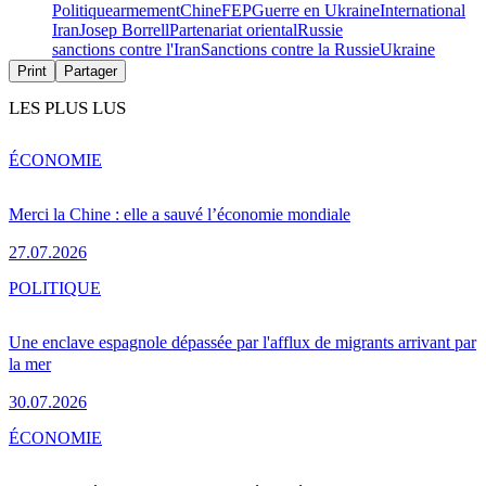
Politique
armement
Chine
FEP
Guerre en Ukraine
International
Iran
Josep Borrell
Partenariat oriental
Russie
sanctions contre l'Iran
Sanctions contre la Russie
Ukraine
Print
Partager
LES PLUS LUS
ÉCONOMIE
Merci la Chine : elle a sauvé l’économie mondiale
27.07.2026
POLITIQUE
Une enclave espagnole dépassée par l'afflux de migrants arrivant par
la mer
30.07.2026
ÉCONOMIE