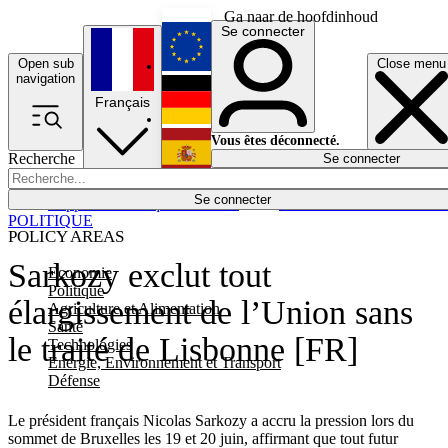
Ga naar de hoofdinhoud
Se connecter
Open sub
Close menu
English
navigation
Français
Deutsch
Vous êtes déconnecté.
Recherche
Se connecter
Español
Lumières éteintes
Se connecter
Rapporteur
Politique
Économie
Newsletters
Evénements
Em
POLITIQUE
POLICY AREAS
Sarkozy exclut tout
Economie
Politique
élargissement de l’Union sans
Agriculture et Alimentation
Santé
le traité de Lisbonne [FR]
Technologies
Energie, Environnement et Transport
Défense
Le président français Nicolas Sarkozy a accru la pression lors du
sommet de Bruxelles les 19 et 20 juin, affirmant que tout futur