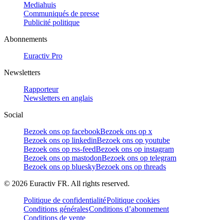
Mediahuis
Communiqués de presse
Publicité politique
Abonnements
Euractiv Pro
Newsletters
Rapporteur
Newsletters en anglais
Social
Bezoek ons op facebook
Bezoek ons op x
Bezoek ons op linkedin
Bezoek ons op youtube
Bezoek ons op rss-feed
Bezoek ons op instagram
Bezoek ons op mastodon
Bezoek ons op telegram
Bezoek ons op bluesky
Bezoek ons op threads
©
2026
Euractiv FR. All rights reserved.
Politique de confidentialité
Politique cookies
Conditions générales
Conditions d’abonnement
Conditions de vente