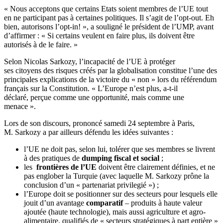
« Nous acceptons que certains Etats soient membres de l’UE tout
en ne participant pas à certaines politiques. Il s’agit de l’opt-out. Eh
bien, autorisons l’opt-in! », a souligné le président de l’UMP, avant
d’affirmer : « Si certains veulent en faire plus, ils doivent être
autorisés à de le faire. »
Selon Nicolas Sarkozy, l’incapacité de l’UE à protéger
ses citoyens des risques créés par la globalisation constitue l’une des
principales explications de la victoire du « non » lors du référendum
français sur la Constitution. « L’Europe n’est plus, a-t-il
déclaré, perçue comme une opportunité, mais comme une
menace ».
Lors de son discours, prononcé samedi 24 septembre à Paris,
M. Sarkozy a par ailleurs défendu les idées suivantes :
l’UE ne doit pas, selon lui, tolérer que ses membres se livrent
à des pratiques de
dumping fiscal et social
;
les
frontières
de l’UE
doivent être clairement définies, et ne
pas englober la Turquie (avec laquelle M. Sarkozy prône la
conclusion d’un « partenariat privilegié ») ;
l’Europe doit se positionner sur des secteurs pour lesquels elle
jouit d’un avantage
comparatif
– produits à haute valeur
ajoutée (haute technologie), mais aussi agriculture et agro-
alimentaire, qualifiés de « secteurs stratégiques à part entière »