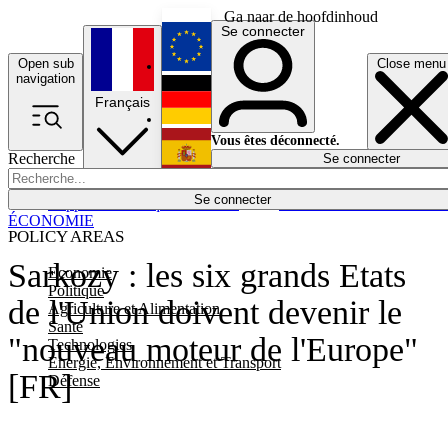
Ga naar de hoofdinhoud
Se connecter
Open sub
Close menu
English
navigation
Français
Deutsch
Vous êtes déconnecté.
Recherche
Se connecter
Español
Lumières éteintes
Se connecter
Rapporteur
Politique
Économie
Newsletters
Evénements
Em
ÉCONOMIE
POLICY AREAS
Sarkozy : les six grands Etats
Economie
Politique
de l'Union doivent devenir le
Agriculture et Alimentation
Santé
"nouveau moteur de l'Europe"
Technologies
Energie, Environnement et Transport
[FR]
Défense