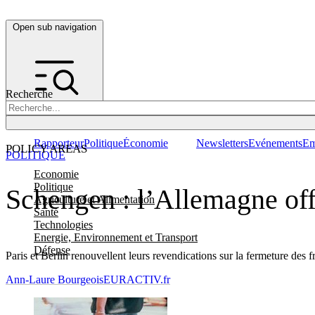
Open sub navigation
Recherche
Rapporteur
Politique
Économie
Newsletters
Evénements
Em
POLICY AREAS
POLITIQUE
Economie
Politique
Schengen : l’Allemagne off
Agriculture et Alimentation
Santé
Technologies
Energie, Environnement et Transport
Défense
Paris et Berlin renouvellent leurs revendications sur la fermeture de
Ann-Laure Bourgeois
EURACTIV.fr