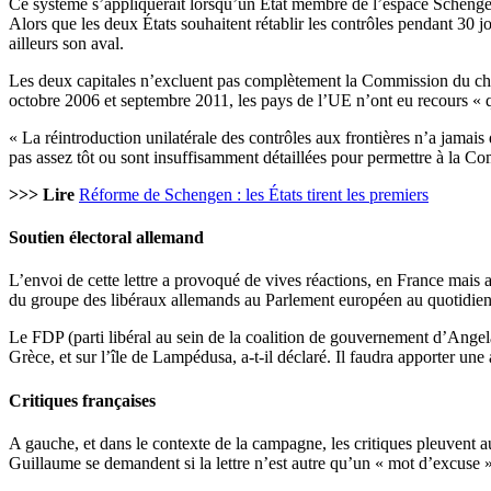
Ce système s’appliquerait lorsqu’un État membre de l’espace Schengen é
Alors que les deux États souhaitent rétablir les contrôles pendant 30 j
ailleurs son aval.
Les deux capitales n’excluent pas complètement la Commission du champ
octobre 2006 et septembre 2011, les pays de l’UE n’ont eu recours « que 
« La réintroduction unilatérale des contrôles aux frontières n’a jamais
pas assez tôt ou sont insuffisamment détaillées pour permettre à la Com
>>> Lire
Réforme de Schengen : les États tirent les premiers
Soutien électoral allemand
L’envoi de cette lettre a provoqué de vives réactions, en France mais
du groupe des libéraux allemands au Parlement européen au quotidien
Le FDP (parti libéral au sein de la coalition de gouvernement d’Angela
Grèce, et sur l’île de Lampédusa, a-t-il déclaré. Il faudra apporter une
Critiques françaises
A gauche, et dans le contexte de la campagne, les critiques pleuvent
Guillaume se demandent si la lettre n’est autre qu’un « mot d’excuse 