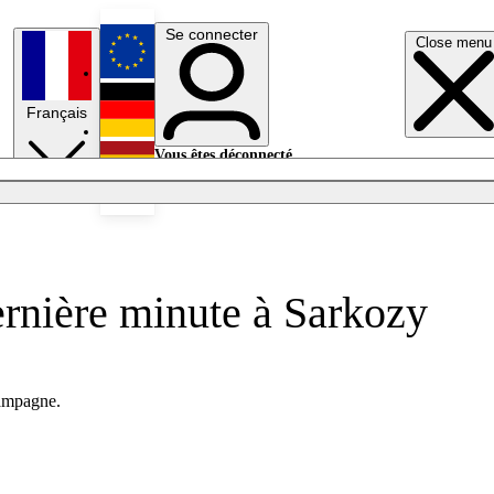
Se connecter
Close menu
English
Français
Deutsch
Vous êtes déconnecté.
Se connecter
Español
Lumières éteintes
ernière minute à Sarkozy
campagne.