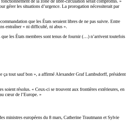
« fonctionnement de la zone de libre-circulation serait compromis. »
ur gérer les situations d’urgence. La prorogation nécessiterait par
commandation que les États seraient libres de ne pas suivre. Entre
 entraîner « ni difficulté, ni abus ».
s que les États membres sont tenus de fournir (…) n’arrivent toutefois
ve ça tout sauf bon », a affirmé Alexander Graf Lambsdorff, président
 soient résolus. « Ceux-ci se trouvent aux frontières extérieures, en
s au cœur de l’Europe. »
 des ministres européens du 8 mars, Catherine Trautmann et Sylvie