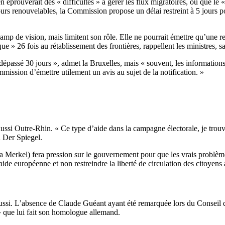
prouverait des « difficultés » à gérer les flux migratoires, ou que le 
ours renouvelables, la Commission propose un délai restreint à 5 jours po
 de vision, mais limitent son rôle. Elle ne pourrait émettre qu’une re
» 26 fois au rétablissement des frontières, rappellent les ministres, sans
 dépassé 30 jours », admet la Bruxelles, mais « souvent, les information
mission d’émettre utilement un avis au sujet de la notification. »
 aussi Outre-Rhin. « Ce type d’aide dans la campagne électorale, je trou
 Der Spiegel.
 Merkel) fera pression sur le gouvernement pour que les vrais problèmes
 aide européenne et non restreindre la liberté de circulation des citoyen
 aussi. L’absence de Claude Guéant ayant été remarquée lors du Conseil
» que lui fait son homologue allemand.