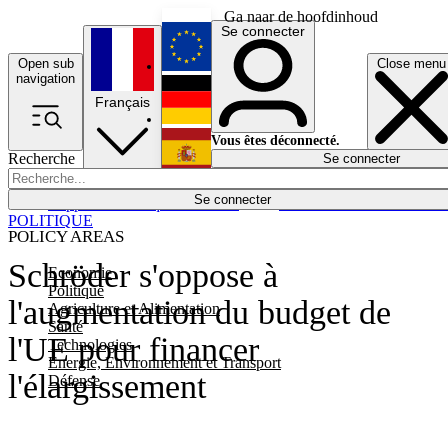
Ga naar de hoofdinhoud
Se connecter
Open sub
Close menu
English
navigation
Français
Deutsch
Vous êtes déconnecté.
Recherche
Se connecter
Español
Lumières éteintes
Se connecter
Rapporteur
Politique
Économie
Newsletters
Evénements
Em
POLITIQUE
POLICY AREAS
Schröder s'oppose à
Economie
Politique
l'augmentation du budget de
Agriculture et Alimentation
Santé
l'UE pour financer
Technologies
Energie, Environnement et Transport
l'élargissement
Défense