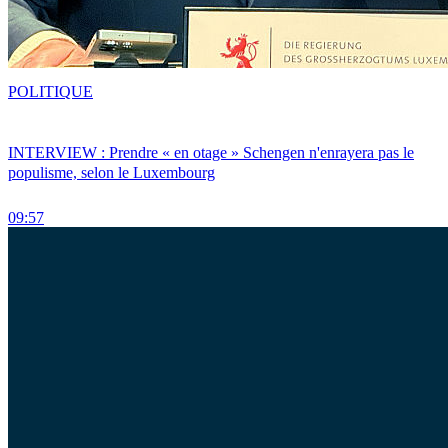
POLITIQUE
INTERVIEW : Prendre « en otage » Schengen n'enrayera pas le
populisme, selon le Luxembourg
09:57