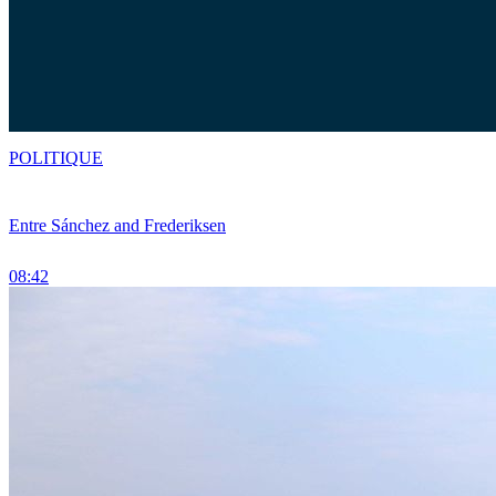
POLITIQUE
Entre Sánchez and Frederiksen
08:42