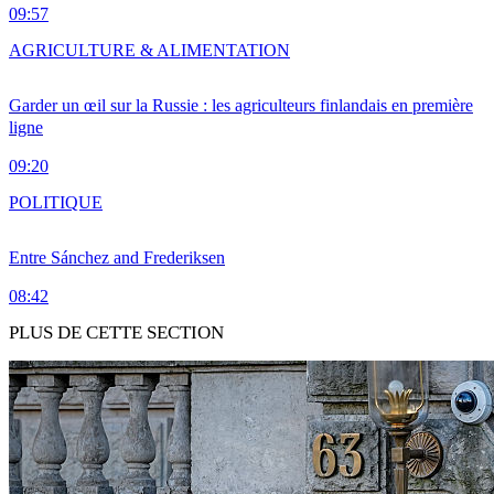
09:57
AGRICULTURE & ALIMENTATION
Garder un œil sur la Russie : les agriculteurs finlandais en première
ligne
09:20
POLITIQUE
Entre Sánchez and Frederiksen
08:42
PLUS DE CETTE SECTION