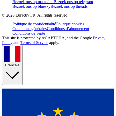
Bezoek ons op mastodon
Bezoek ons op telegram
Bezoek ons op bluesky
Bezoek ons op threads
©
2026
Euractiv FR. All rights reserved.
Politique de confidentialité
Politique cookies
Conditions générales
Conditions d’abonnement
Conditions de vente
This site is protected by reCAPTCHA, and the Google
Privacy
Policy
and
Terms of Service
apply.
Français