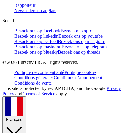
Rapporteur
Newsletters en anglais
Social
Bezoek ons op facebook
Bezoek ons op x
Bezoek ons op linkedin
Bezoek ons op youtube
Bezoek ons op rss-feed
Bezoek ons op instagram
Bezoek ons op mastodon
Bezoek ons op telegram
Bezoek ons op bluesky
Bezoek ons op threads
©
2026
Euractiv FR. All rights reserved.
Politique de confidentialité
Politique cookies
Conditions générales
Conditions d’abonnement
Conditions de vente
This site is protected by reCAPTCHA, and the Google
Privacy
Policy
and
Terms of Service
apply.
Français