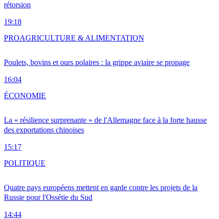
rétorsion
19:18
PRO
AGRICULTURE & ALIMENTATION
Poulets, bovins et ours polaires : la grippe aviaire se propage
16:04
ÉCONOMIE
La « résilience surprenante » de l'Allemagne face à la forte hausse
des exportations chinoises
15:17
POLITIQUE
Quatre pays européens mettent en garde contre les projets de la
Russie pour l'Ossétie du Sud
14:44