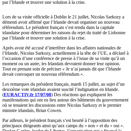
par l’Irlande et trouver une solution à la crise.
Lors de sa visite officielle à Dublin le 21 juillet, Nicolas Sarkozy a
démenti avoir affirmé que l’Irlande devait organiser un nouveau
référendum. Le président français s’est rendu dans la capitale
irlandaise pour déterminer les raisons du rejet du traité de Lisbonne
par l’Irlande et trouver une solution à la crise.
Après avoir été accusé d’interférer dans les affaires nationales de
l’Irlande, Nicolas Sarkozy, actuellement à la tête de l’UE, a déclaré à
l’occasion d’une conférence de presse à l’issue de sa visite qu’à un
moment ou un autre, les Irlandais devraient donner leur opinion.
Tout en prenant soin de préciser
«
Je n’ai jamais dit que l’Irlande
devait convoquer un nouveau référendum ».
Les remarques du président français, mardi 15 juillet, au sujet d’un
deuxième vote irlandais avaient suscité l’indignation en Irlande.
(
EURACTIV.fr 17/07/08
) Des réactions qui expliquent les
manifestations qui ont eu lieu autour des bâtiments du gouvernement
où se tenaient les discussions entre Nicolas Sarkozy et le premier
ministre irlandais, Brian Cowen.
Par ailleurs, le président français s’est heurté à l’opposition des
principaux dirigeants ainsi qu’aux camps du « non » et du « oui ».
Declan Ganley, leader de Libertas, l’organisation qui a financé la