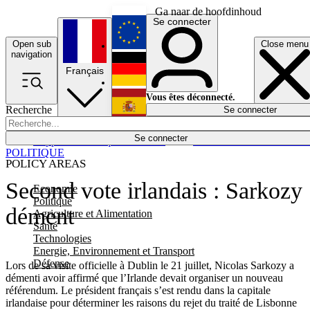
Ga naar de hoofdinhoud
Se connecter
Open sub
Close menu
English
navigation
Français
Deutsch
Vous êtes déconnecté.
Recherche
Se connecter
Español
Lumières éteintes
Se connecter
Rapporteur
Politique
Économie
Newsletters
Evénements
Em
POLITIQUE
POLICY AREAS
Second vote irlandais : Sarkozy
Economie
Politique
dément
Agriculture et Alimentation
Santé
Technologies
Energie, Environnement et Transport
Défense
Lors de sa visite officielle à Dublin le 21 juillet, Nicolas Sarkozy a
démenti avoir affirmé que l’Irlande devait organiser un nouveau
référendum. Le président français s’est rendu dans la capitale
irlandaise pour déterminer les raisons du rejet du traité de Lisbonne