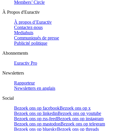
Members’ Circle
À Propos d'Euractiv
À propos d’Euractiv
Contactez-nous
Mediahuis
Communiqués de presse
Publicité politique
Abonnements
Euractiv Pro
Newsletters
Rapporteur
Newsletters en anglais
Social
Bezoek ons op facebook
Bezoek ons op x
Bezoek ons op linkedin
Bezoek ons op youtube
Bezoek ons op rss-feed
Bezoek ons op instagram
Bezoek ons op mastodon
Bezoek ons op telegram
Bezoek ons op bluesky
Bezoek ons op threads