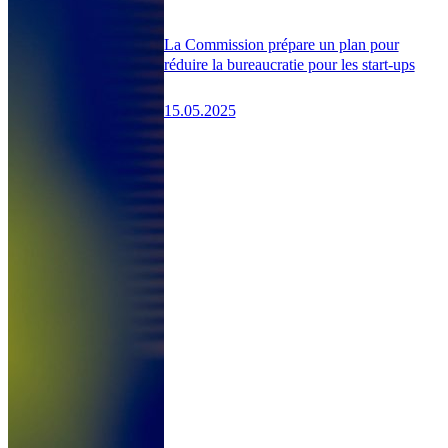
La Commission prépare un plan pour
réduire la bureaucratie pour les start-ups
15.05.2025