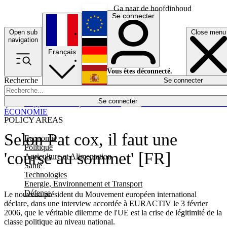
Ga naar de hoofdinhoud
Se connecter
Open sub
Close menu
English
navigation
Français
Deutsch
Vous êtes déconnecté.
Recherche
Se connecter
Español
Lumières éteintes
Se connecter
Rapporteur
Politique
Économie
Newsletters
Evénements
Em
ÉCONOMIE
POLICY AREAS
Selon Pat cox, il faut une
Economie
Politique
'course au sommet' [FR]
Agriculture et Alimentation
Santé
Technologies
Energie, Environnement et Transport
Défense
Le nouveau président du Mouvement européen international
déclare, dans une interview accordée à EURACTIV le 3 février
2006, que le véritable dilemme de l'UE est la crise de légitimité de la
classe politique au niveau national.