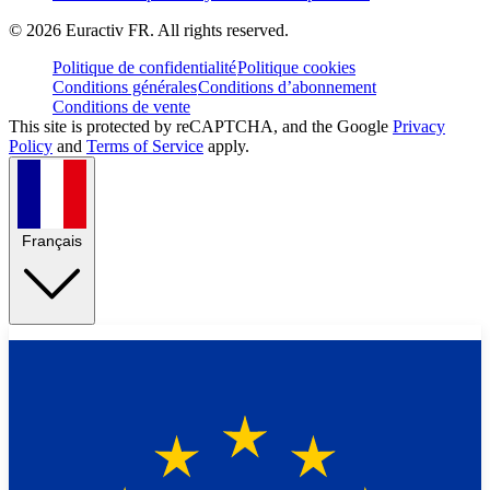
©
2026
Euractiv FR. All rights reserved.
Politique de confidentialité
Politique cookies
Conditions générales
Conditions d’abonnement
Conditions de vente
This site is protected by reCAPTCHA, and the Google
Privacy
Policy
and
Terms of Service
apply.
Français