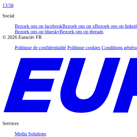
13:58
Social
Bezoek ons op facebook
Bezoek ons op x
Bezoek ons op linked
Bezoek ons op bluesky
Bezoek ons op threads
©
2026
Euractiv FR
Politique de confidentialité
Politique cookies
Conditions généra
Services
Media Solutions