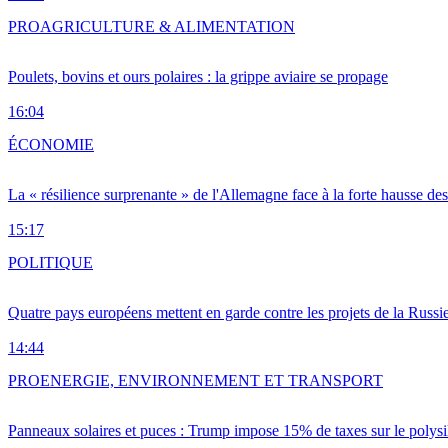
PRO
AGRICULTURE & ALIMENTATION
Poulets, bovins et ours polaires : la grippe aviaire se propage
16:04
ÉCONOMIE
La « résilience surprenante » de l'Allemagne face à la forte hausse de
15:17
POLITIQUE
Quatre pays européens mettent en garde contre les projets de la Russi
14:44
PRO
ENERGIE, ENVIRONNEMENT ET TRANSPORT
Panneaux solaires et puces : Trump impose 15% de taxes sur le polysi