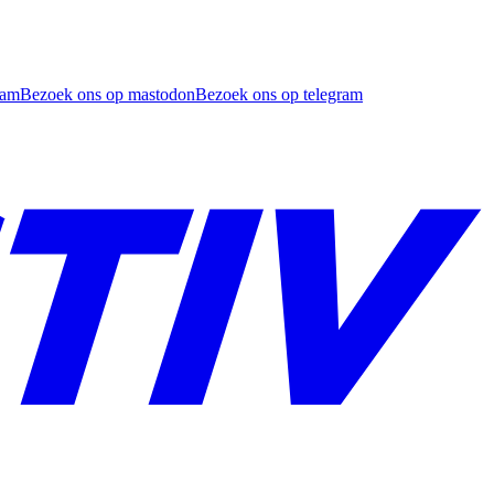
ram
Bezoek ons op mastodon
Bezoek ons op telegram