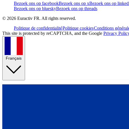
Bezoek ons op facebook
Bezoek ons op x
Bezoek ons op linked
Bezoek ons op bluesky
Bezoek ons op threads
©
2026
Euractiv FR. All rights reserved.
Politique de confidentialité
Politique cookies
Conditions général
This site is protected by reCAPTCHA, and the Google
Privacy Polic
Français