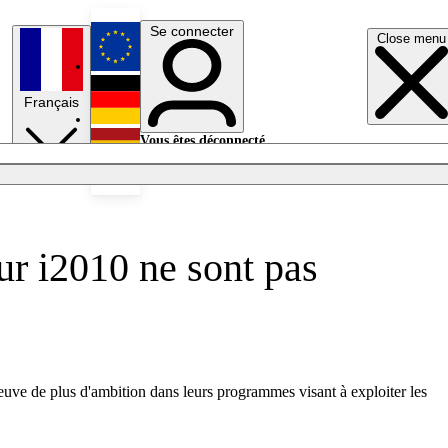
Se connecter
Close menu
English
Français
Deutsch
Vous êtes déconnecté.
Se connecter
Español
Lumières éteintes
ur i2010 ne sont pas
uve de plus d'ambition dans leurs programmes visant à exploiter les