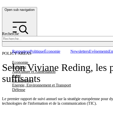
Open sub navigation
Recherche
Rapporteur
Politique
Économie
Newsletters
Evénements
Em
POLICY AREAS
Economie
Selon Viviane Reding, les 
Politique
Agriculture et Alimentation
suffisants
Santé
Technologies
Energie, Environnement et Transport
Défense
Le premier rapport de suivi annuel sur la stratégie européenne pour 
technologies de l'information et de la communication (TIC).