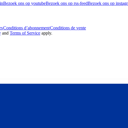
in
Bezoek ons op youtube
Bezoek ons op rss-feed
Bezoek ons op instag
es
Conditions d’abonnement
Conditions de vente
y
and
Terms of Service
apply.