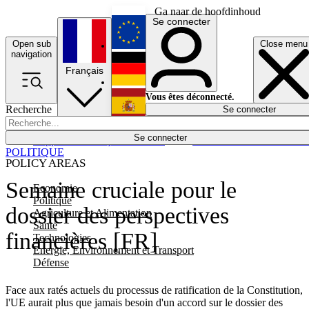
Ga naar de hoofdinhoud
Se connecter
Open sub
Close menu
English
navigation
Français
Deutsch
Vous êtes déconnecté.
Recherche
Se connecter
Español
Lumières éteintes
Se connecter
Rapporteur
Politique
Économie
Newsletters
Evénements
Em
POLITIQUE
POLICY AREAS
Semaine cruciale pour le
Economie
Politique
dossier des perspectives
Agriculture et Alimentation
Santé
financières [FR]
Technologies
Energie, Environnement et Transport
Défense
Face aux ratés actuels du processus de ratification de la Constitution,
l'UE aurait plus que jamais besoin d'un accord sur le dossier des