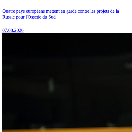
Quatre pays européens mettent en garde contre les projets de la
Russie pour l'Ossétie du Sud
07.08.2026