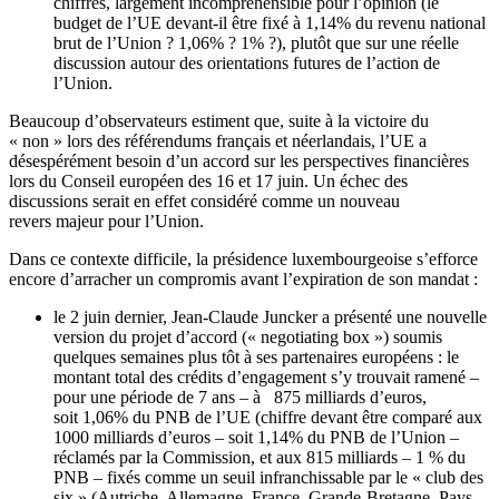
chiffres, largement incompréhensible pour l’opinion (le
budget de l’UE devant-il être fixé à 1,14% du revenu national
brut de l’Union ? 1,06% ? 1% ?), plutôt que sur une réelle
discussion autour des orientations futures de l’action de
l’Union.
Beaucoup d’observateurs estiment que, suite à la victoire du
« non » lors des référendums français et néerlandais, l’UE a
désespérément besoin d’un accord sur les perspectives financières
lors du Conseil européen des 16 et 17 juin. Un échec des
discussions serait en effet considéré comme un nouveau
revers majeur pour l’Union.
Dans ce contexte difficile, la présidence luxembourgeoise s’efforce
encore d’arracher un compromis avant l’expiration de son mandat :
le 2 juin dernier, Jean-Claude Juncker a présenté une nouvelle
version du projet d’accord (« negotiating box ») soumis
quelques semaines plus tôt à ses partenaires européens : le
montant total des crédits d’engagement s’y trouvait ramené –
pour une période de 7 ans – à 875 milliards d’euros,
soit 1,06% du PNB de l’UE (chiffre devant être comparé aux
1000 milliards d’euros – soit 1,14% du PNB de l’Union –
réclamés par la Commission, et aux 815 milliards – 1 % du
PNB – fixés comme un seuil infranchissable par le « club des
six » (Autriche, Allemagne, France, Grande-Bretagne, Pays-