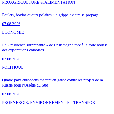
PRO
AGRICULTURE & ALIMENTATION
Poulets, bovins et ours polaires : la grippe aviaire se propage
07.08.2026
ÉCONOMIE
La « résilience surprenante » de l'Allemagne face à la forte hausse
des exportations chinoises
07.08.2026
POLITIQUE
Quatre pays européens mettent en garde contre les projets de la
Russie pour l'Ossétie du Sud
07.08.2026
PRO
ENERGIE, ENVIRONNEMENT ET TRANSPORT