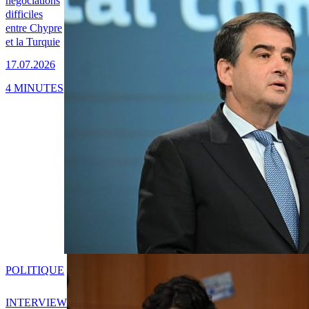
négociations
difficiles
entre Chypre
et la Turquie
17.07.2026
4 MINUTES
POLITIQUE
INTERVIEW