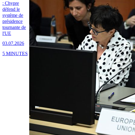
: Chypre
défend le
système de
présidence
tournante de
l'UE
03.07.2026
5 MINUTES