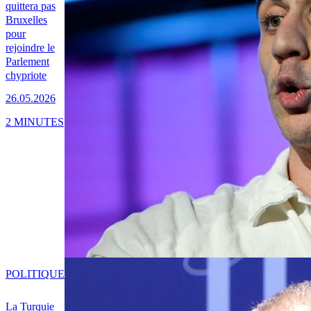
quittera pas
Bruxelles
pour
rejoindre le
Parlement
chypriote
26.05.2026
2 MINUTES
POLITIQUE
La Turquie