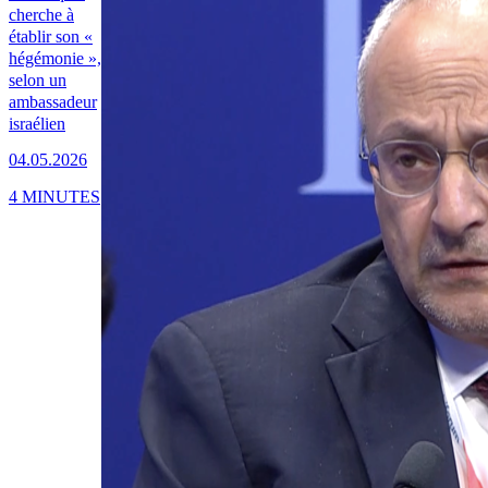
cherche à
établir son «
hégémonie »,
selon un
ambassadeur
israélien
04.05.2026
4 MINUTES