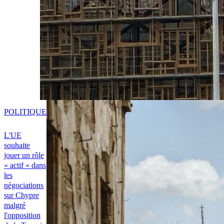
POLITIQUE
L'UE
souhaite
jouer un rôle
« actif » dans
les
négociations
sur Chypre
malgré
l'opposition