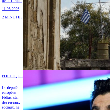
de la Turquie
11.06.2026
2 MINUTES
POLITIQUE
Le député
européen
Fidias, star
des réseaux
sociaux, ne