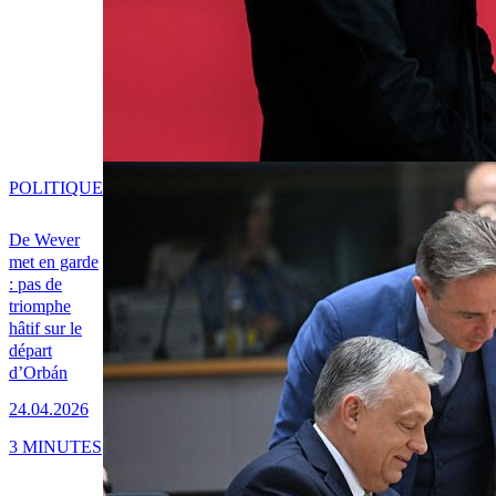
POLITIQUE
De Wever
met en garde
: pas de
triomphe
hâtif sur le
départ
d’Orbán
24.04.2026
3 MINUTES