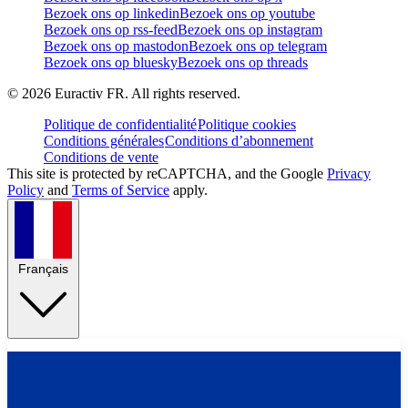
Bezoek ons op linkedin
Bezoek ons op youtube
Bezoek ons op rss-feed
Bezoek ons op instagram
Bezoek ons op mastodon
Bezoek ons op telegram
Bezoek ons op bluesky
Bezoek ons op threads
©
2026
Euractiv FR. All rights reserved.
Politique de confidentialité
Politique cookies
Conditions générales
Conditions d’abonnement
Conditions de vente
This site is protected by reCAPTCHA, and the Google
Privacy
Policy
and
Terms of Service
apply.
Français