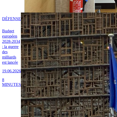
DÉFENSE
Budget
européen
2028-2034
: la guerre
des
milliards
est lancée
19.06.2026
8
MINUTES