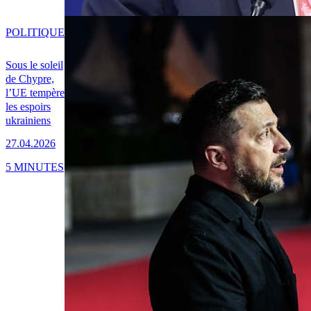
POLITIQUE
Sous le soleil
de Chypre,
l’UE tempère
les espoirs
ukrainiens
27.04.2026
5 MINUTES