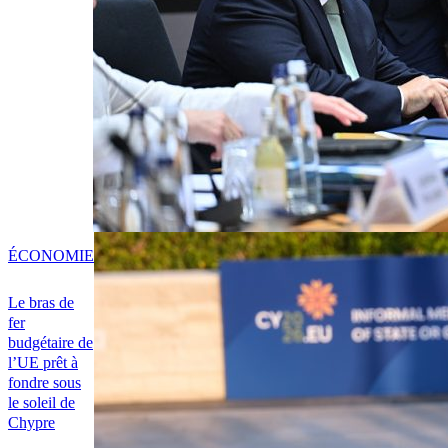
ÉCONOMIE
Le bras de
fer
budgétaire de
l’UE prêt à
fondre sous
le soleil de
Chypre