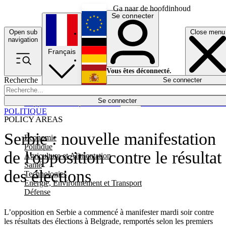
Ga naar de hoofdinhoud
Se connecter
Open sub
Close menu
English
navigation
Français
Deutsch
Vous êtes déconnecté.
Recherche
Se connecter
Español
Lumières éteintes
Se connecter
Rapporteur
Politique
Économie
Newsletters
Evénements
Em
POLITIQUE
POLICY AREAS
Serbie : nouvelle manifestation
Economie
Politique
de l'opposition contre le résultat
Agriculture et Alimentation
Santé
des élections
Technologies
Energie, Environnement et Transport
Défense
L’opposition en Serbie a commencé à manifester mardi soir contre
les résultats des élections à Belgrade, remportés selon les premiers