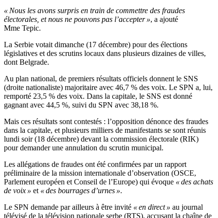
« Nous les avons surpris en train de commettre des fraudes
électorales, et nous ne pouvons pas l’accepter »
, a ajouté
Mme Tepic.
La Serbie votait dimanche (17 décembre) pour des élections
législatives et des scrutins locaux dans plusieurs dizaines de villes,
dont Belgrade.
Au plan national, de premiers résultats officiels donnent le SNS
(droite nationaliste) majoritaire avec 46,7 % des voix. Le SPN a, lui,
remporté 23,5 % des voix. Dans la capitale, le SNS est donné
gagnant avec 44,5 %, suivi du SPN avec 38,18 %.
Mais ces résultats sont contestés : l’opposition dénonce des fraudes
dans la capitale, et plusieurs milliers de manifestants se sont réunis
lundi soir (18 décembre) devant la commission électorale (RIK)
pour demander une annulation du scrutin municipal.
Les allégations de fraudes ont été confirmées par un rapport
préliminaire de la mission internationale d’observation (OSCE,
Parlement européen et Conseil de l’Europe) qui évoque
« des achats
de voix »
et
« des bourrages d’urnes »
.
Le SPN demande par ailleurs à être invité
« en direct »
au journal
télévisé de la télévision nationale serbe (RTS), accusant la chaîne de