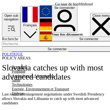
Ga naar de hoofdinhoud
Se connecter
Open sub
Close menu
English
navigation
Français
Deutsch
Vous êtes déconnecté.
Recherche
Se connecter
Español
Lumières éteintes
Se connecter
Rapporteur
Politique
Économie
Newsletters
Evénements
Em
POLITIQUE
POLICY AREAS
Slovakia catches up with most
Economie
Politique
advanced candidates
Agriculture et Alimentation
Santé
Technologies
Energie, Environnement et Transport
Défense
Last round of enlargement negotiations under Swedish Presidency
allows Slovakia and Lithuania to catch up with most advanced
candidates