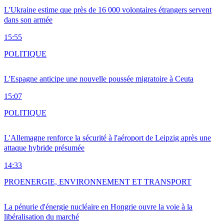
L'Ukraine estime que près de 16 000 volontaires étrangers servent
dans son armée
15:55
POLITIQUE
L'Espagne anticipe une nouvelle poussée migratoire à Ceuta
15:07
POLITIQUE
L'Allemagne renforce la sécurité à l'aéroport de Leipzig après une
attaque hybride présumée
14:33
PRO
ENERGIE, ENVIRONNEMENT ET TRANSPORT
La pénurie d'énergie nucléaire en Hongrie ouvre la voie à la
libéralisation du marché