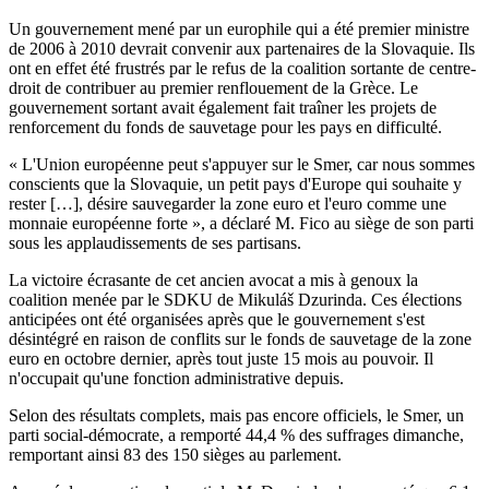
Un gouvernement mené par un europhile qui a été premier ministre
de 2006 à 2010 devrait convenir aux partenaires de la Slovaquie. Ils
ont en effet été frustrés par le refus de la coalition sortante de centre-
droit de contribuer au premier renflouement de la Grèce. Le
gouvernement sortant avait également fait traîner les projets de
renforcement du fonds de sauvetage pour les pays en difficulté.
« L'Union européenne peut s'appuyer sur le Smer, car nous sommes
conscients que la Slovaquie, un petit pays d'Europe qui souhaite y
rester […], désire sauvegarder la zone euro et l'euro comme une
monnaie européenne forte », a déclaré M. Fico au siège de son parti
sous les applaudissements de ses partisans.
La victoire écrasante de cet ancien avocat a mis à genoux la
coalition menée par le SDKU de Mikuláš Dzurinda. Ces élections
anticipées ont été organisées après que le gouvernement s'est
désintégré en raison de conflits sur le fonds de sauvetage de la zone
euro en octobre dernier, après tout juste 15 mois au pouvoir. Il
n'occupait qu'une fonction administrative depuis.
Selon des résultats complets, mais pas encore officiels, le Smer, un
parti social-démocrate, a remporté 44,4 % des suffrages dimanche,
remportant ainsi 83 des 150 sièges au parlement.