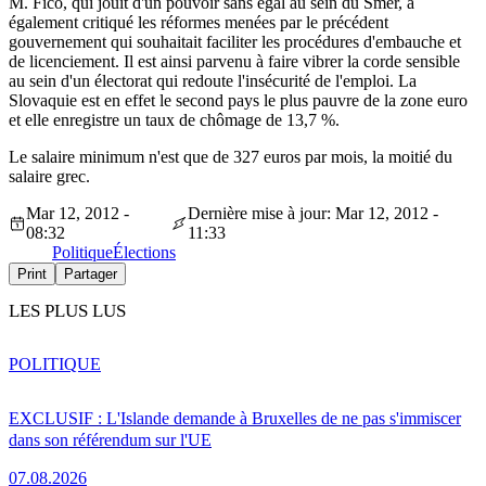
M. Fico, qui jouit d'un pouvoir sans égal au sein du Smer, a
également critiqué les réformes menées par le précédent
gouvernement qui souhaitait faciliter les procédures d'embauche et
de licenciement. Il est ainsi parvenu à faire vibrer la corde sensible
au sein d'un électorat qui redoute l'insécurité de l'emploi. La
Slovaquie est en effet le second pays le plus pauvre de la zone euro
et elle enregistre un taux de chômage de 13,7 %.
Le salaire minimum n'est que de 327 euros par mois, la moitié du
salaire grec.
Mar 12, 2012 -
Dernière mise à jour: Mar 12, 2012 -
08:32
11:33
Politique
Élections
Print
Partager
LES PLUS LUS
POLITIQUE
EXCLUSIF : L'Islande demande à Bruxelles de ne pas s'immiscer
dans son référendum sur l'UE
07.08.2026