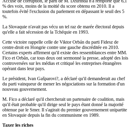
Accusé de corruption, le parti de M. Dzurinda n'a remporté que 6,1
% des voix, moins de la moitié du score obtenu en 2010. Il a
toutefois évité l'exclusion du parlement en dépassant le seuil des 5
%.
La Slovaquie n'avait pas vécu un tel raz de marée électoral depuis
qu'elle a fait sécession de la Tchéquie en 1993.
Cette victoire rappelle celle de Viktor Orbán du parti Fidesz de
centre-droit en Hongrie contre une gauche discréditée en 2010.
Certains experts affirment qu'il existe des ressemblances entre MM.
Fico et Orbán, car tous deux ont sermonné la presse, adopté des lois
controversées sur les médias et critiqué les entreprises étrangères
opérant dans leur pays.
Le président, Ivan Gašparovi?, a déclaré qu'il demanderait au chef
du parti vainqueur de mener les négociations sur la formation d'un
nouveau gouvernement.
M. Fico a déclaré qu'il chercherait un partenaire de coalition, mais
qu'il était probable qu'il dirige seul le pays étant donné la majorité
obtenue par le Smer. Il s'agirait du premier gouvernement unipartite
en Slovaquie depuis la fin du communisme en 1989.
Taxer les riches