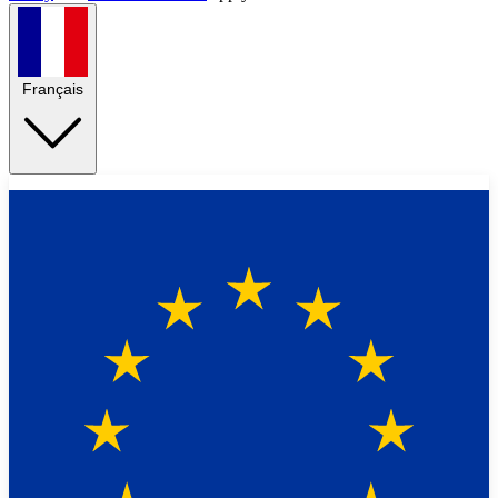
Français