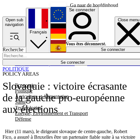
Ga naar de hoofdinhoud
Se connecter
Open sub
Close menu
English
navigation
Français
Deutsch
Vous êtes déconnecté.
Recherche
Se connecter
Español
Lumières éteintes
Se connecter
Rapporteur
Politique
Économie
Newsletters
Evénements
Em
POLITIQUE
POLICY AREAS
Slovaquie : victoire écrasante
Economie
Politique
de la gauche pro-européenne
Agriculture et Alimentation
Santé
aux élections
Technologies
Energie, Environnement et Transport
Défense
Hier (11 mars), le dirigeant slovaque de centre-gauche, Robert
Fico, a assuré à Bruxelles être un partenaire fiable suite à sa victoire