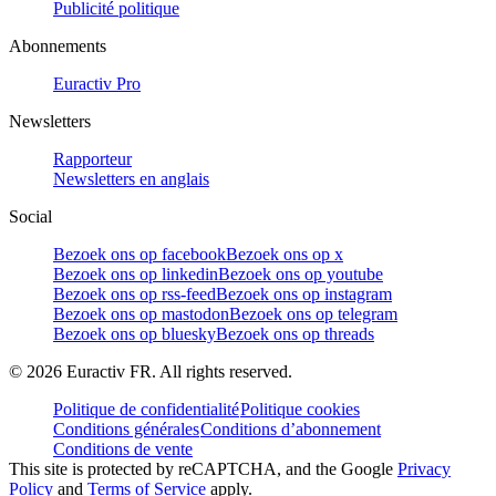
Publicité politique
Abonnements
Euractiv Pro
Newsletters
Rapporteur
Newsletters en anglais
Social
Bezoek ons op facebook
Bezoek ons op x
Bezoek ons op linkedin
Bezoek ons op youtube
Bezoek ons op rss-feed
Bezoek ons op instagram
Bezoek ons op mastodon
Bezoek ons op telegram
Bezoek ons op bluesky
Bezoek ons op threads
©
2026
Euractiv FR. All rights reserved.
Politique de confidentialité
Politique cookies
Conditions générales
Conditions d’abonnement
Conditions de vente
This site is protected by reCAPTCHA, and the Google
Privacy
Policy
and
Terms of Service
apply.