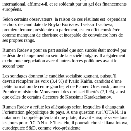
international, affirme-t-il, et se solderait par un gel des financements
européens.
Selon certains observateurs, la raison de ces résultats est cependant
le choix de candidate de Boyko Borissov. Tsetska Tsacheva,
première femme présidente du parlement, est en effet considérée
comme manquant de charisme et incapable de convaincre hors de
ses propres rangs.
Rumen Radev a pour sa part asséné que son succès était motivé par
le désir de changement au sein de la société bulgare. Il a également
exclu toute négociation avec d’autres forces politiques avant le
second tour.
Les sondages donnent le candidat socialiste gagnant, puisqu’il
devrait récupérer les voix (3,4 %) d’Ivailo Kalfin, candidat d’une
petite formation de centre gauche, et de Plamen Oresharski, ancien
Premier ministre du Mouvement des droits et libertés (7,1 %), ainsi
que celles de certains électeurs de Krassimir Karakachanov.
Rumen Radev a réfuté les allégations selon lesquelles il changerait
l’orientation géopolitique du pays. À une question sur l’OTAN, il a
notamment rappelé qu’en tant que pilote, il avait « risqué sa vie tous
les jours pour l’OTAN ». S’il est élu, il pourrait choisir Iliana Iotova,
eurodéputée S&D, comme vice-présidente.