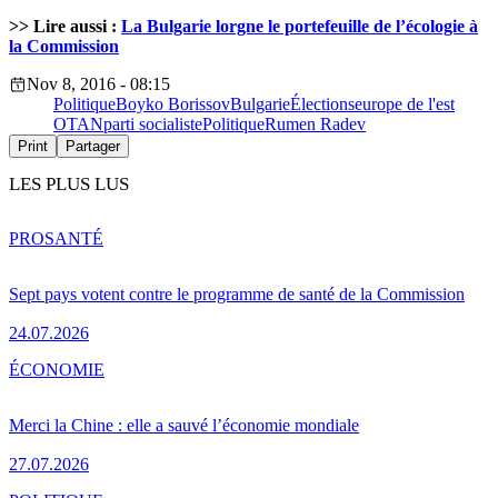
>> Lire aussi :
La Bulgarie lorgne le portefeuille de l’écologie à
la Commission
Nov 8, 2016 - 08:15
Politique
Boyko Borissov
Bulgarie
Élections
europe de l'est
OTAN
parti socialiste
Politique
Rumen Radev
Print
Partager
LES PLUS LUS
PRO
SANTÉ
Sept pays votent contre le programme de santé de la Commission
24.07.2026
ÉCONOMIE
Merci la Chine : elle a sauvé l’économie mondiale
27.07.2026