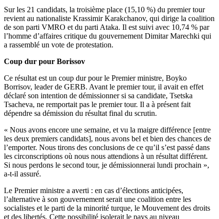
Sur les 21 candidats, la troisième place (15,10 %) du premier tour
revient au nationaliste Krassimir Karakchanov, qui dirige la coalition
de son parti VMRO et du parti Ataka. Il est suivi avec 10,74 % par
l’homme d’affaires critique du gouvernement Dimitar Marechki qui
a rassemblé un vote de protestation.
Coup dur pour Borissov
Ce résultat est un coup dur pour le Premier ministre, Boyko
Borrisov, leader de GERB. Avant le premier tour, il avait en effet
déclaré son intention de démissionner si sa candidate, Tsetska
Tsacheva, ne remportait pas le premier tour. Il a à présent fait
dépendre sa démission du résultat final du scrutin.
« Nous avons encore une semaine, et vu la maigre différence [entre
les deux premiers candidats], nous avons bel et bien des chances de
l’emporter. Nous tirons des conclusions de ce qu’il s’est passé dans
les circonscriptions où nous nous attendions à un résultat différent.
Si nous perdons le second tour, je démissionnerai lundi prochain »,
a-t-il assuré.
Le Premier ministre a averti : en cas d’élections anticipées,
l’alternative à son gouvernement serait une coalition entre les
socialistes et le parti de la minorité turque, le Mouvement des droits
et des libertés. Cette possibilité isolerait le pays au niveau