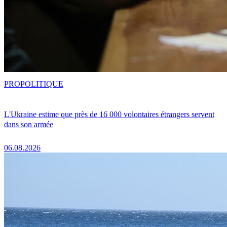
PRO
POLITIQUE
L'Ukraine estime que près de 16 000 volontaires étrangers servent
dans son armée
06.08.2026