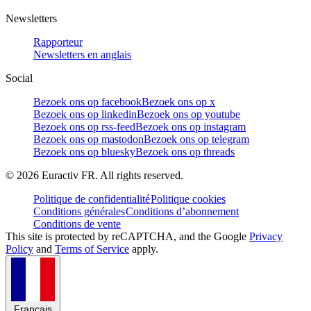
Newsletters
Rapporteur
Newsletters en anglais
Social
Bezoek ons op facebook
Bezoek ons op x
Bezoek ons op linkedin
Bezoek ons op youtube
Bezoek ons op rss-feed
Bezoek ons op instagram
Bezoek ons op mastodon
Bezoek ons op telegram
Bezoek ons op bluesky
Bezoek ons op threads
©
2026
Euractiv FR. All rights reserved.
Politique de confidentialité
Politique cookies
Conditions générales
Conditions d’abonnement
Conditions de vente
This site is protected by reCAPTCHA, and the Google
Privacy
Policy
and
Terms of Service
apply.
Français