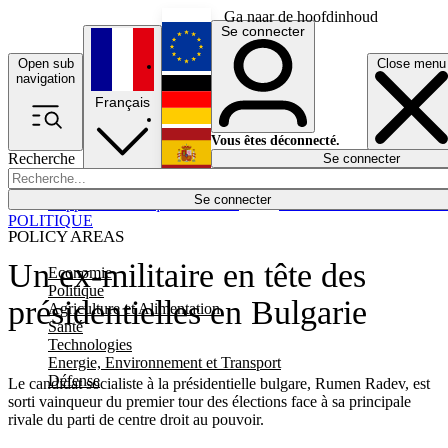
Ga naar de hoofdinhoud
Se connecter
Open sub
Close menu
English
navigation
Français
Deutsch
Vous êtes déconnecté.
Recherche
Se connecter
Español
Lumières éteintes
Se connecter
Rapporteur
Politique
Économie
Newsletters
Evénements
Em
POLITIQUE
POLICY AREAS
Un ex-militaire en tête des
Economie
Politique
présidentielles en Bulgarie
Agriculture et Alimentation
Santé
Technologies
Energie, Environnement et Transport
Défense
Le candidat socialiste à la présidentielle bulgare, Rumen Radev, est
sorti vainqueur du premier tour des élections face à sa principale
rivale du parti de centre droit au pouvoir.