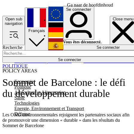
Ga naar de hoofdinhoud
Se connecter
Open sub
Close menu
English
navigation
Français
Deutsch
Vous êtes déconnecté.
Recherche
Se connecter
Español
Lumières éteintes
Se connecter
Rapporteur
Politique
Économie
Newsletters
Evénements
Em
POLITIQUE
POLICY AREAS
Sommet de Barcelone : le défi
Economie
Politique
du développement durable
Agriculture et Alimentation
Santé
Technologies
Energie, Environnement et Transport
Défense
Les ONG environnementales rejoignent les partenaires sociaux afin
de promouvoir une dimension « durable » dans les résultats du
Sommet de Barcelone