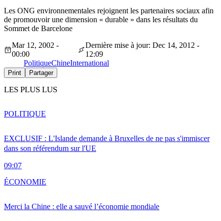
Les ONG environnementales rejoignent les partenaires sociaux afin
de promouvoir une dimension « durable » dans les résultats du
Sommet de Barcelone
Mar 12, 2002 -
Dernière mise à jour: Dec 14, 2012 -
00:00
12:09
Politique
Chine
International
Print
Partager
LES PLUS LUS
POLITIQUE
EXCLUSIF : L'Islande demande à Bruxelles de ne pas s'immiscer
dans son référendum sur l'UE
09:07
ÉCONOMIE
Merci la Chine : elle a sauvé l’économie mondiale