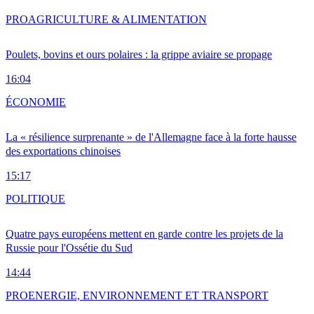
PRO
AGRICULTURE & ALIMENTATION
Poulets, bovins et ours polaires : la grippe aviaire se propage
16:04
ÉCONOMIE
La « résilience surprenante » de l'Allemagne face à la forte hausse
des exportations chinoises
15:17
POLITIQUE
Quatre pays européens mettent en garde contre les projets de la
Russie pour l'Ossétie du Sud
14:44
PRO
ENERGIE, ENVIRONNEMENT ET TRANSPORT