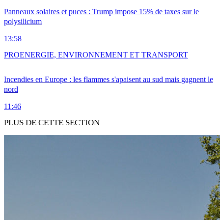
Panneaux solaires et puces : Trump impose 15% de taxes sur le
polysilicium
13:58
PRO
ENERGIE, ENVIRONNEMENT ET TRANSPORT
Incendies en Europe : les flammes s'apaisent au sud mais gagnent le
nord
11:46
PLUS DE CETTE SECTION