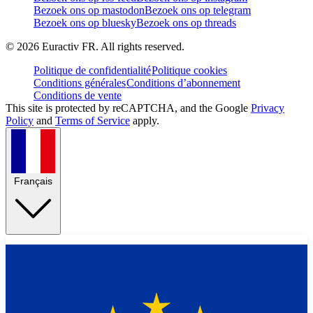
Bezoek ons op mastodon
Bezoek ons op telegram
Bezoek ons op bluesky
Bezoek ons op threads
©
2026
Euractiv FR. All rights reserved.
Politique de confidentialité
Politique cookies
Conditions générales
Conditions d’abonnement
Conditions de vente
This site is protected by reCAPTCHA, and the Google
Privacy
Policy
and
Terms of Service
apply.
Français