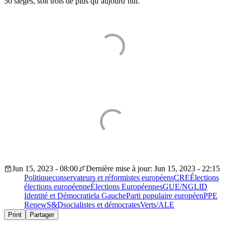
50 sièges, soit trois de plus qu’aujourd’hui.
Jun 15, 2023 - 08:00
Dernière mise à jour: Jun 15, 2023 - 22:15
Politique
conservateurs et réformistes européens
CRE
Élections
élections européenne
Élections Européennes
GUE/NGL
ID
Identité et Démocratie
la Gauche
Parti populaire européen
PPE
Renew
S&D
socialistes et démocrates
Verts/ALE
Print
Partager