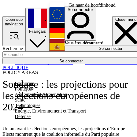
Ga naar de hoofdinhoud
Se connecter
Open sub
Close menu
English
navigation
Français
Deutsch
Vous êtes déconnecté.
Recherche
Se connecter
Español
Lumières éteintes
Se connecter
Rapporteur
Politique
Économie
Newsletters
Evénements
Em
POLITIQUE
POLICY AREAS
Sondage : les projections pour
Economie
Politique
les élections européennes de
Agriculture et Alimentation
Santé
2024
Technologies
Energie, Environnement et Transport
Défense
Un an avant les élections européennes, les projections d’Europe
Elects montrent que la coalition informelle du Parti populaire