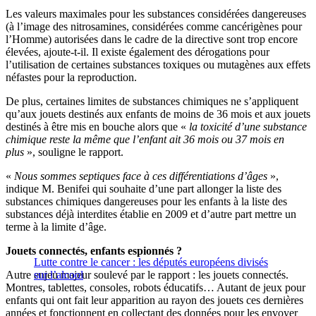
Les valeurs maximales pour les substances considérées dangereuses
(à l’image des nitrosamines, considérées comme cancérigènes pour
l’Homme) autorisées dans le cadre de la directive sont trop encore
élevées, ajoute-t-il. Il existe également des dérogations pour
l’utilisation de certaines substances toxiques ou mutagènes aux effets
néfastes pour la reproduction.
De plus, certaines limites de substances chimiques ne s’appliquent
qu’aux jouets destinés aux enfants de moins de 36 mois et aux jouets
destinés à être mis en bouche alors que «
la toxicité d’une substance
chimique reste la même que l’enfant ait 36 mois ou 37 mois en
plus
», souligne le rapport.
«
Nous sommes septiques face à ces différentiations d’âges
»,
indique M. Benifei qui souhaite d’une part allonger la liste des
substances chimiques dangereuses pour les enfants à la liste des
substances déjà interdites établie en 2009 et d’autre part mettre un
terme à la limite d’âge.
Jouets connectés, enfants espionnés ?
Lutte contre le cancer : les députés européens divisés
Autre enjeu majeur soulevé par le rapport : les jouets connectés.
sur l’alcool
Montres, tablettes, consoles, robots éducatifs… Autant de jeux pour
enfants qui ont fait leur apparition au rayon des jouets ces dernières
années et fonctionnent en collectant des données pour les envoyer