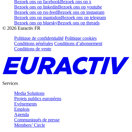
Bezoek ons op facebook
Bezoek ons op x
Bezoek ons op linkedin
Bezoek ons op youtube
Bezoek ons op rss-feed
Bezoek ons op instagram
Bezoek ons op mastodon
Bezoek ons op telegram
Bezoek ons op bluesky
Bezoek ons op threads
©
2026
Euractiv FR
Politique de confidentialité
Politique cookies
Conditions générales
Conditions d’abonnement
Conditions de vente
Services
Media Solutions
Projets publics européens
Evénements
Emplois
Agenda
Communiqués de presse
Members’ Circle