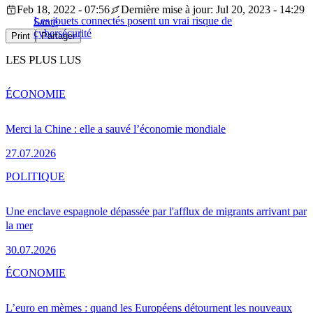
Feb 18, 2022 - 07:56
Dernière mise à jour: Jul 20, 2023 - 14:29
Les jouets connectés posent un vrai risque de
Santé
cybersécurité
Print
Partager
LES PLUS LUS
ÉCONOMIE
Merci la Chine : elle a sauvé l’économie mondiale
27.07.2026
POLITIQUE
Une enclave espagnole dépassée par l'afflux de migrants arrivant par
la mer
30.07.2026
ÉCONOMIE
L’euro en mèmes : quand les Européens détournent les nouveaux