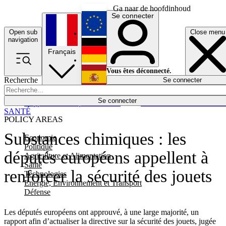
Ga naar de hoofdinhoud
Se connecter
Open sub
Close menu
English
navigation
Français
Deutsch
Vous êtes déconnecté.
Recherche
Se connecter
Español
Lumières éteintes
Se connecter
Rapporteur
Politique
Économie
Newsletters
Evénements
Em
SANTÉ
POLICY AREAS
Substances chimiques : les
Economie
Politique
députés européens appellent à
Agriculture et Alimentation
Santé
renforcer la sécurité des jouets
Technologies
Energie, Environnement et Transport
Défense
Les députés européens ont approuvé, à une large majorité, un
rapport afin d’actualiser la directive sur la sécurité des jouets, jugée