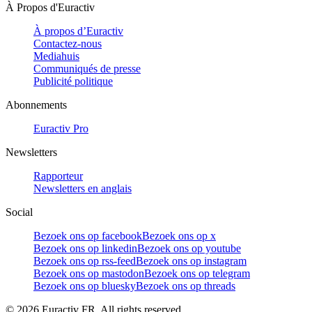
À Propos d'Euractiv
À propos d’Euractiv
Contactez-nous
Mediahuis
Communiqués de presse
Publicité politique
Abonnements
Euractiv Pro
Newsletters
Rapporteur
Newsletters en anglais
Social
Bezoek ons op facebook
Bezoek ons op x
Bezoek ons op linkedin
Bezoek ons op youtube
Bezoek ons op rss-feed
Bezoek ons op instagram
Bezoek ons op mastodon
Bezoek ons op telegram
Bezoek ons op bluesky
Bezoek ons op threads
©
2026
Euractiv FR. All rights reserved.