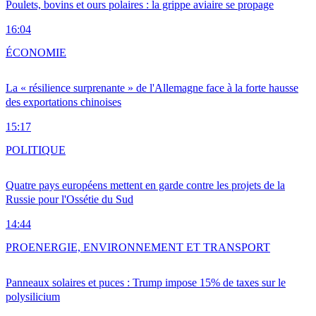
Poulets, bovins et ours polaires : la grippe aviaire se propage
16:04
ÉCONOMIE
La « résilience surprenante » de l'Allemagne face à la forte hausse
des exportations chinoises
15:17
POLITIQUE
Quatre pays européens mettent en garde contre les projets de la
Russie pour l'Ossétie du Sud
14:44
PRO
ENERGIE, ENVIRONNEMENT ET TRANSPORT
Panneaux solaires et puces : Trump impose 15% de taxes sur le
polysilicium