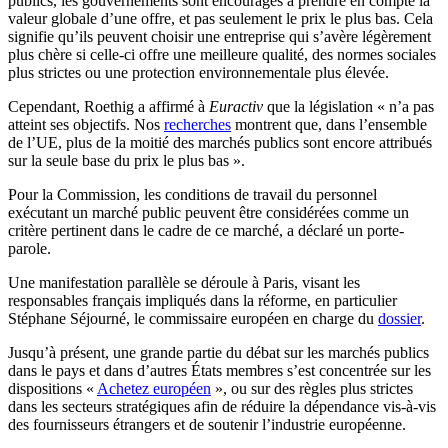
publics, les gouvernements sont encouragés à prendre en compte la
valeur globale d’une offre, et pas seulement le prix le plus bas. Cela
signifie qu’ils peuvent choisir une entreprise qui s’avère légèrement
plus chère si celle-ci offre une meilleure qualité, des normes sociales
plus strictes ou une protection environnementale plus élevée.
Cependant, Roethig a affirmé à
Euractiv
que la législation « n’a pas
atteint ses objectifs. Nos
recherches
montrent que, dans l’ensemble
de l’UE, plus de la moitié des marchés publics sont encore attribués
sur la seule base du prix le plus bas ».
Pour la Commission, les conditions de travail du personnel
exécutant un marché public peuvent être considérées comme un
critère pertinent dans le cadre de ce marché, a déclaré un porte-
parole.
Une manifestation parallèle se déroule à Paris, visant les
responsables français impliqués dans la réforme, en particulier
Stéphane Séjourné, le commissaire européen en charge du
dossier
.
Jusqu’à présent, une grande partie du débat sur les marchés publics
dans le pays et dans d’autres États membres s’est concentrée sur les
dispositions «
Achetez européen
»
, ou sur des règles plus strictes
dans les secteurs stratégiques afin de réduire la dépendance vis-à-vis
des fournisseurs étrangers et de soutenir l’industrie européenne.