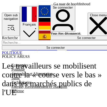
Ga naar de hoofdinhoud
Se connecter
Open sub
Close menu
English
navigation
Français
Deutsch
Vous êtes déconnecté.
Recherche
Se connecter
Español
Lumières éteintes
Se connecter
Rapporteur
Politique
Économie
Newsletters
Evénements
Em
POLITIQUE
POLICY AREAS
Les travailleurs se mobilisent
Economie
Politique
contre la « course vers le bas »
Agriculture et Alimentation
Santé
dans les marchés publics de
Technologies
Energie, Environnement et Transport
l'UE
Défense