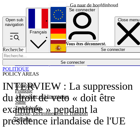
Ga naar de hoofdinhoud
Se connecter
Open sub
Close menu
English
navigation
Français
Deutsch
Vous êtes déconnecté.
Recherche
Se connecter
Español
Lumières éteintes
Se connecter
Rapporteur
Politique
Économie
Newsletters
Evénements
Em
POLITIQUE
POLICY AREAS
INTERVIEW : La suppression
Economie
Politique
du droit de veto « doit être
Agriculture et Alimentation
Santé
examinée » pendant la
Technologies
Energie, Environnement et Transport
présidence irlandaise de l'UE
Défense