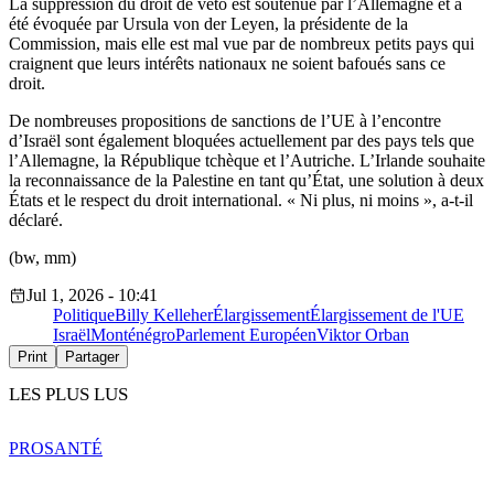
La suppression du droit de veto est soutenue par l’Allemagne et a
été évoquée par Ursula von der Leyen, la présidente de la
Commission, mais elle est mal vue par de nombreux petits pays qui
craignent que leurs intérêts nationaux ne soient bafoués sans ce
droit.
De nombreuses propositions de sanctions de l’UE à l’encontre
d’Israël sont également bloquées actuellement par des pays tels que
l’Allemagne, la République tchèque et l’Autriche. L’Irlande souhaite
la reconnaissance de la Palestine en tant qu’État, une solution à deux
États et le respect du droit international. « Ni plus, ni moins », a-t-il
déclaré.
(bw, mm)
Jul 1, 2026 - 10:41
Politique
Billy Kelleher
Élargissement
Élargissement de l'UE
Israël
Monténégro
Parlement Européen
Viktor Orban
Print
Partager
LES PLUS LUS
PRO
SANTÉ