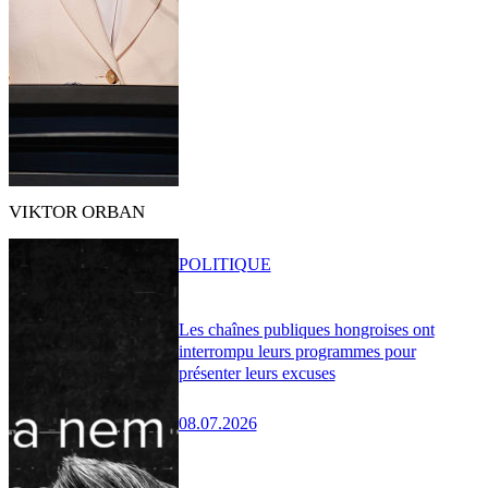
VIKTOR ORBAN
POLITIQUE
Les chaînes publiques hongroises ont
interrompu leurs programmes pour
présenter leurs excuses
08.07.2026