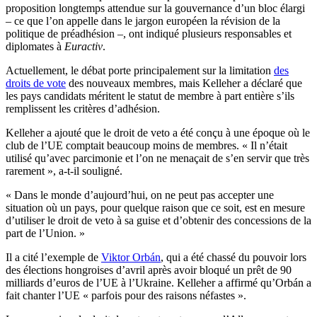
proposition longtemps attendue sur la gouvernance d’un bloc élargi
– ce que l’on appelle dans le jargon européen la révision de la
politique de préadhésion –, ont indiqué plusieurs responsables et
diplomates à
Euractiv
.
Actuellement, le débat porte principalement sur la limitation
des
droits de vote
des nouveaux membres, mais Kelleher a déclaré que
les pays candidats méritent le statut de membre à part entière s’ils
remplissent les critères d’adhésion.
Kelleher a ajouté que le droit de veto a été conçu à une époque où le
club de l’UE comptait beaucoup moins de membres. « Il n’était
utilisé qu’avec parcimonie et l’on ne menaçait de s’en servir que très
rarement », a-t-il souligné.
« Dans le monde d’aujourd’hui, on ne peut pas accepter une
situation où un pays, pour quelque raison que ce soit, est en mesure
d’utiliser le droit de veto à sa guise et d’obtenir des concessions de la
part de l’Union. »
Il a cité l’exemple de
Viktor Orbán
, qui a été chassé du pouvoir lors
des élections hongroises d’avril après avoir bloqué un prêt de 90
milliards d’euros de l’UE à l’Ukraine. Kelleher a affirmé qu’Orbán a
fait chanter l’UE « parfois pour des raisons néfastes ».