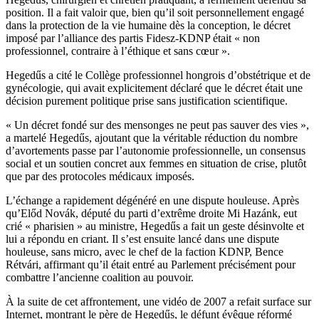
position
. Il a fait valoir que, bien qu’il soit personnellement engagé
dans la protection de la vie humaine dès la conception, le décret
imposé par l’alliance des partis Fidesz-KDNP était « non
professionnel, contraire à l’éthique et sans cœur ».
Hegedűs a cité le Collège professionnel hongrois d’obstétrique et de
gynécologie, qui avait explicitement déclaré que le décret était une
décision purement politique prise sans justification scientifique.
« Un décret fondé sur des mensonges ne peut pas sauver des vies »,
a martelé Hegedűs, ajoutant que la véritable réduction du nombre
d’avortements passe par l’autonomie professionnelle, un consensus
social et un soutien concret aux femmes en situation de crise, plutôt
que par des protocoles médicaux imposés.
L’échange a rapidement dégénéré en une dispute houleuse. Après
qu’Előd Novák, député du parti d’extrême droite Mi Hazánk, eut
crié « pharisien » au ministre, Hegedűs a fait un geste désinvolte et
lui a répondu en criant. Il s’est ensuite lancé dans une dispute
houleuse, sans micro, avec le chef de la faction KDNP, Bence
Rétvári, affirmant qu’il était entré au Parlement précisément pour
combattre l’ancienne coalition au pouvoir.
À la suite de cet affrontement, une vidéo de 2007 a refait surface sur
Internet, montrant le père de Hegedűs, le défunt évêque réformé