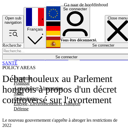
Ga naar de hoofdinhoud
Se connecter
Open sub
Close menu
English
navigation
Français
Deutsch
Vous êtes déconnecté.
Recherche
Se connecter
Español
Lumières éteintes
Se connecter
Rapporteur
Politique
Économie
Newsletters
Evénements
Em
SANTÉ
POLICY AREAS
Débat houleux au Parlement
Economie
Politique
hongrois à propos d'un décret
Agriculture et Alimentation
Santé
controversé sur l'avortement
Technologies
Energie, Environnement et Transport
Défense
Le nouveau gouvernement s'apprête à abroger les restrictions de
2022