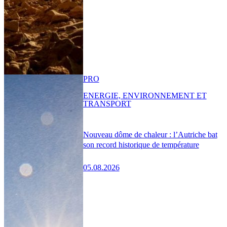
PRO
ENERGIE, ENVIRONNEMENT ET
TRANSPORT
Nouveau dôme de chaleur : l’Autriche bat
son record historique de température
05.08.2026