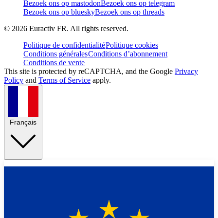
Bezoek ons op mastodon
Bezoek ons op telegram
Bezoek ons op bluesky
Bezoek ons op threads
©
2026
Euractiv FR. All rights reserved.
Politique de confidentialité
Politique cookies
Conditions générales
Conditions d’abonnement
Conditions de vente
This site is protected by reCAPTCHA, and the Google
Privacy
Policy
and
Terms of Service
apply.
Français