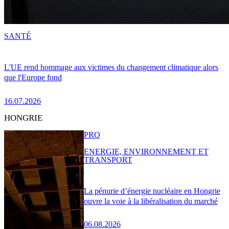
SANTÉ
L'UE rend hommage aux victimes du changement climatique alors
que l'Europe fond
16.07.2026
HONGRIE
PRO
ENERGIE, ENVIRONNEMENT ET
TRANSPORT
La pénurie d’énergie nucléaire en Hongrie
ouvre la voie à la libéralisation du marché
06.08.2026