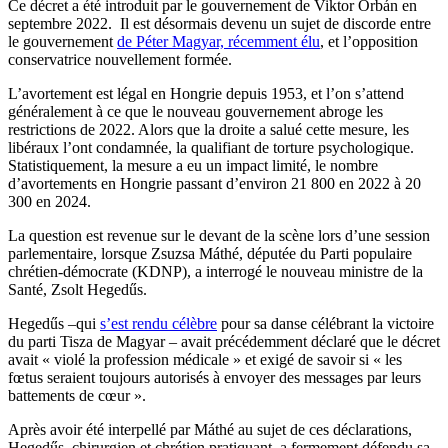
Ce décret a été introduit
par le gouvernement de Viktor Orbán en
septembre 2022. Il est désormais devenu un sujet de discorde entre
le gouvernement
de Péter Magyar, récemment élu
, et
l’opposition
conservatrice nouvellement formée.
L’avortement est légal en Hongrie depuis 1953, et l’on s’attend
généralement à ce que le nouveau gouvernement abroge les
restrictions de 2022. Alors que la droite a salué cette mesure, les
libéraux l’ont condamnée, la qualifiant de torture psychologique.
Statistiquement, la mesure a eu un impact limité, le nombre
d’avortements en Hongrie passant d’environ 21 800 en 2022 à 20
300 en 2024.
La question est revenue sur le devant de la scène lors d’une session
parlementaire, lorsque Zsuzsa Máthé, députée du Parti populaire
chrétien-démocrate (KDNP), a interrogé le nouveau ministre de la
Santé, Zsolt Hegedűs.
Hegedűs –
qui
s’est rendu célèbre
pour sa danse célébrant la victoire
du parti Tisza
de Magyar – avait précédemment déclaré que le décret
avait « violé la profession médicale » et exigé de savoir si « les
fœtus seraient toujours autorisés à envoyer des messages par leurs
battements de cœur ».
Après avoir été interpellé par
Máthé au sujet de ces déclarations,
Hegedűs, chirurgien et chrétien pratiquant, a fermement défendu sa