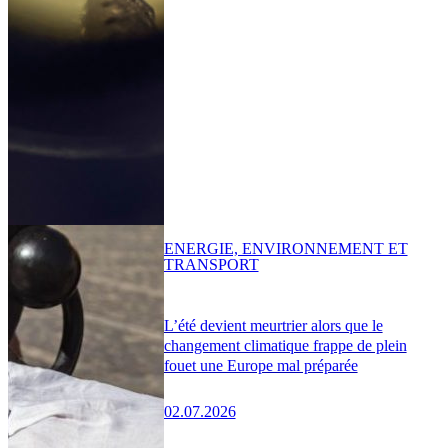
ENERGIE, ENVIRONNEMENT ET
TRANSPORT
L’été devient meurtrier alors que le
changement climatique frappe de plein
fouet une Europe mal préparée
02.07.2026