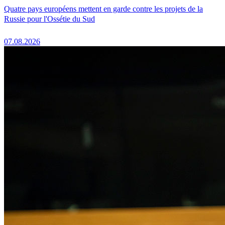
Quatre pays européens mettent en garde contre les projets de la
Russie pour l'Ossétie du Sud
07.08.2026