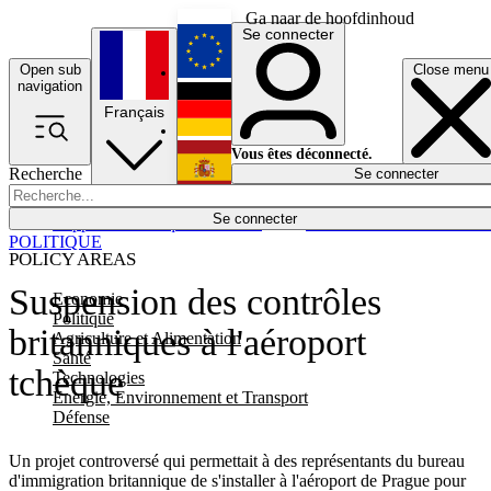
Ga naar de hoofdinhoud
Se connecter
Open sub
Close menu
English
navigation
Français
Deutsch
Vous êtes déconnecté.
Recherche
Se connecter
Español
Lumières éteintes
Se connecter
Rapporteur
Politique
Économie
Newsletters
Evénements
Em
POLITIQUE
POLICY AREAS
Suspension des contrôles
Economie
Politique
britanniques à l'aéroport
Agriculture et Alimentation
Santé
tchèque
Technologies
Energie, Environnement et Transport
Défense
Un projet controversé qui permettait à des représentants du bureau
d'immigration britannique de s'installer à l'aéroport de Prague pour