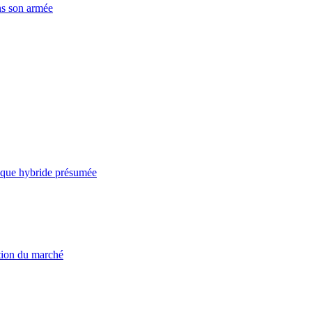
ns son armée
taque hybride présumée
ation du marché