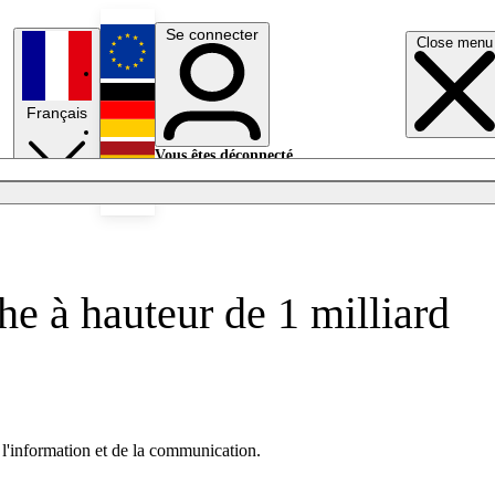
Se connecter
Close menu
English
Français
Deutsch
Vous êtes déconnecté.
Se connecter
Español
Lumières éteintes
he à hauteur de 1 milliard
 l'information et de la communication.