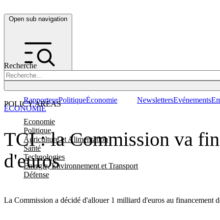
Open sub navigation
Recherche
Rapporteur
Politique
Économie
Newsletters
Evénements
Em
POLICY AREAS
ÉCONOMIE
Economie
Politique
TCI : la Commission va fina
Agriculture et Alimentation
Santé
d'euros
Technologies
Energie, Environnement et Transport
Défense
La Commission a décidé d'allouer 1 milliard d'euros au financement d