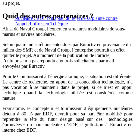
au projet.
Quid des autres partenaires ?
Nucléaire : EDF fait appel du rejet de sa plainte contre
l’appel d’offres en Tchéquie
Ainsi de Naval Group, l’expert en structures modulaires de sous-
marins et navires nucléaires.
Selon quatre indiscrétions entendues par Euractiv en provenance du
milieu des SMR et de Naval Group, l’entreprise pourrait en effet
quitter le projet. Au moment de la publication de l’article,
l’entreprise n’a pas répondu aux trois sollicitations par mail
envoyées par Euractiv.
Pour le Commissariat à l’énergie atomique, la situation est différente.
Le centre de recherche, en appui de la conception technologie, n’a
pas vocation à se maintenir dans le projet, si ce n’est en appui
technique quand la technologie utilisée est considérée comme
mature.
Framatome, le concepteur et fournisseur d’équipements nucléaires
détenu à 80 % par EDF, devrait pour sa part être mobilisé pour
reprendre la tête du futur design basé sur des « technologies
éprouvées » du parc nucléaire d’EDF, signifie-t-on à Euractiv en
interne chez EDF.