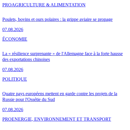
PRO
AGRICULTURE & ALIMENTATION
Poulets, bovins et ours polaires : la grippe aviaire se propage
07.08.2026
ÉCONOMIE
La « résilience surprenante » de l'Allemagne face à la forte hausse
des exportations chinoises
07.08.2026
POLITIQUE
Quatre pays européens mettent en garde contre les projets de la
Russie pour l'Ossétie du Sud
07.08.2026
PRO
ENERGIE, ENVIRONNEMENT ET TRANSPORT