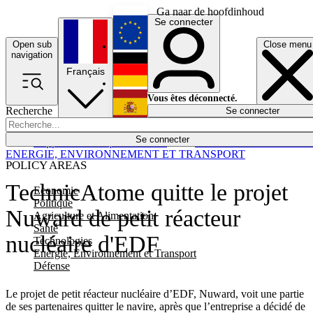
Ga naar de hoofdinhoud
Se connecter
Open sub
Close menu
English
navigation
Français
Deutsch
Vous êtes déconnecté.
Recherche
Se connecter
Español
Lumières éteintes
Se connecter
Rapporteur
Politique
Économie
Newsletters
Evénements
Em
ENERGIE, ENVIRONNEMENT ET TRANSPORT
POLICY AREAS
TechnicAtome quitte le projet
Economie
Politique
Nuward de petit réacteur
Agriculture et Alimentation
Santé
nucléaire d'EDF
Technologies
Energie, Environnement et Transport
Défense
Le projet de petit réacteur nucléaire d’EDF, Nuward, voit une partie
de ses partenaires quitter le navire, après que l’entreprise a décidé de