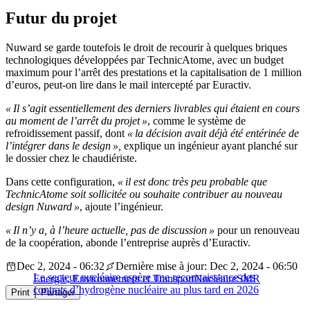
Futur du projet
Nuward se garde toutefois le droit de recourir à quelques briques
technologiques développées par TechnicAtome, avec un budget
maximum pour l’arrêt des prestations et la capitalisation de 1 million
d’euros, peut-on lire dans le mail intercepté par Euractiv.
« Il s’agit essentiellement des derniers livrables qui étaient en cours
au moment de l’arrêt du projet »
, comme le système de
refroidissement passif, dont
« la décision avait déjà été entérinée de
l’intégrer dans le design »,
explique un ingénieur ayant planché sur
le dossier chez le chaudiériste.
Dans cette configuration,
« il est donc très peu probable que
TechnicAtome soit sollicitée ou souhaite contribuer au nouveau
design Nuward »
, ajoute l’ingénieur.
« Il n’y a, à l’heure actuelle, pas de discussion »
pour un renouveau
de la coopération, abonde l’entreprise auprès d’Euractiv.
Dec 2, 2024 - 06:32
Dernière mise à jour: Dec 2, 2024 - 06:50
Le secteur nucléaire espère une reconnaissance des
Energie, Environnement et Transport
Nucléaire
SMR
contrats d’hydrogène nucléaire au plus tard en 2026
Print
Partager