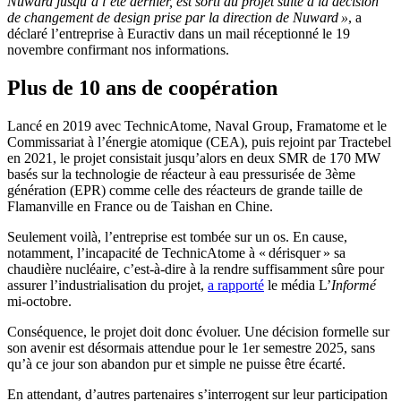
Nuward jusqu’à l’été dernier, est sorti du projet suite à la décision
de changement de design prise par la direction de Nuward »
, a
déclaré l’entreprise à Euractiv dans un mail réceptionné le 19
novembre confirmant nos informations.
Plus de 10 ans de coopération
Lancé en 2019 avec TechnicAtome, Naval Group, Framatome et le
Commissariat à l’énergie atomique (CEA), puis rejoint par Tractebel
en 2021, le projet consistait jusqu’alors en deux SMR de 170 MW
basés sur la technologie de réacteur à eau pressurisée de 3ème
génération (EPR) comme celle des réacteurs de grande taille de
Flamanville en France ou de Taishan en Chine.
Seulement voilà, l’entreprise est tombée sur un os. En cause,
notamment, l’incapacité de TechnicAtome à « dérisquer » sa
chaudière nucléaire, c’est-à-dire à la rendre suffisamment sûre pour
assurer l’industrialisation du projet,
a rapporté
le média L’
Informé
mi-octobre.
Conséquence, le projet doit donc évoluer. Une décision formelle sur
son avenir est désormais attendue pour le 1er semestre 2025, sans
qu’à ce jour son abandon pur et simple ne puisse être écarté.
En attendant, d’autres partenaires s’interrogent sur leur participation