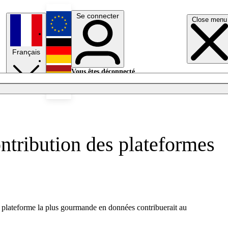
Se connecter
Close menu
English
Français
Deutsch
Vous êtes déconnecté.
Se connecter
Español
Lumières éteintes
ntribution des plateformes
a plateforme la plus gourmande en données contribuerait au