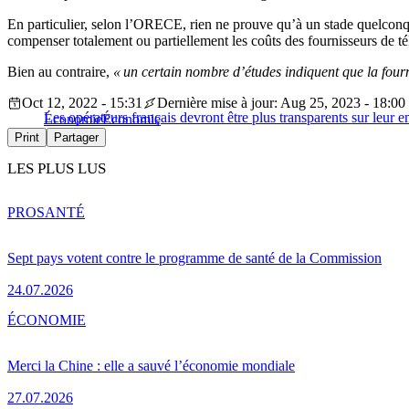
En particulier, selon l’ORECE, rien ne prouve qu’à un stade quelconque 
compenser totalement ou partiellement les coûts des fournisseurs de 
Bien au contraire,
« un certain nombre d’études indiquent que la fourn
Oct 12, 2022 - 15:31
Dernière mise à jour: Aug 25, 2023 - 18:00
Les opérateurs français devront être plus transparents sur leur 
Économie
Économie
Print
Partager
LES PLUS LUS
PRO
SANTÉ
Sept pays votent contre le programme de santé de la Commission
24.07.2026
ÉCONOMIE
Merci la Chine : elle a sauvé l’économie mondiale
27.07.2026