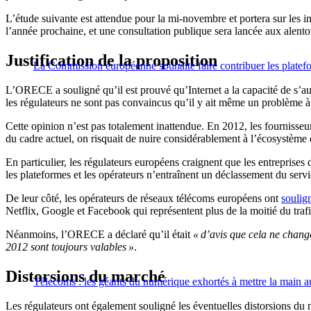
L’étude suivante est attendue pour la mi-novembre et portera sur les i
l’année prochaine, et une consultation publique sera lancée aux alent
Justification de la proposition
La Commission européenne souhaite faire contribuer les platefo
L’ORECE a souligné qu’il est prouvé qu’Internet a la capacité de s’au
les régulateurs ne sont pas convaincus qu’il y ait même un problème à 
Cette opinion n’est pas totalement inattendue. En 2012, les fournisse
du cadre actuel, on risquait de nuire considérablement à l’écosystème de
En particulier, les régulateurs européens craignent que les entreprises
les plateformes et les opérateurs n’entraînent un déclassement du service
De leur côté, les opérateurs de réseaux télécoms européens ont
soulig
Netflix, Google et Facebook qui représentent plus de la moitié du traf
Néanmoins, l’ORECE a déclaré qu’il était
« d’avis que cela ne chang
2012 sont toujours valables »
.
Distorsions du marché
Télécoms : les géants du numérique exhortés à mettre la main au
Les régulateurs ont également souligné les éventuelles distorsions du 