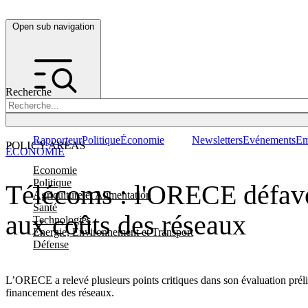
Open sub navigation
Recherche
Rapporteur
Politique
Économie
Newsletters
Evénements
Em
POLICY AREAS
ÉCONOMIE
Economie
Politique
Télécoms : l'ORECE défavor
Agriculture et Alimentation
Santé
aux coûts des réseaux
Technologies
Energie, Environnement et Transport
Défense
L’ORECE a relevé plusieurs points critiques dans son évaluation préli
financement des réseaux.