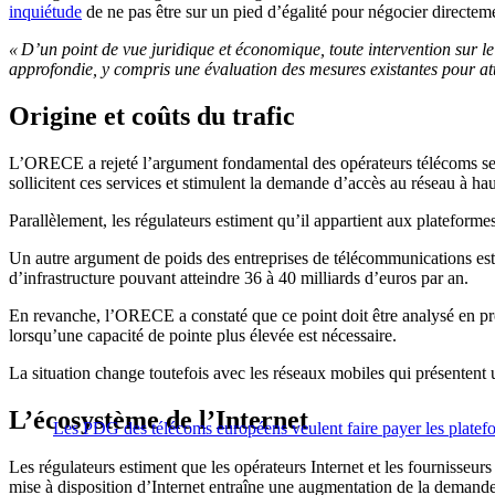
inquiétude
de ne pas être sur un pied d’égalité pour négocier directem
« D’un point de vue juridique et économique, toute intervention sur le 
approfondie, y compris une évaluation des mesures existantes pour a
Origine et coûts du trafic
L’ORECE a rejeté l’argument fondamental des opérateurs télécoms selon 
sollicitent ces services et stimulent la demande d’accès au réseau à hau
Parallèlement, les régulateurs estiment qu’il appartient aux plateforme
Un autre argument de poids des entreprises de télécommunications est q
d’infrastructure pouvant atteindre 36 à 40 milliards d’euros par an.
En revanche, l’ORECE a constaté que ce point doit être analysé en prof
lorsqu’une capacité de pointe plus élevée est nécessaire.
La situation change toutefois avec les réseaux mobiles qui présentent un
L’écosystème de l’Internet
Les PDG des télécoms européens veulent faire payer les platef
Les régulateurs estiment que les opérateurs Internet et les fournisseu
mise à disposition d’Internet entraîne une augmentation de la demande 