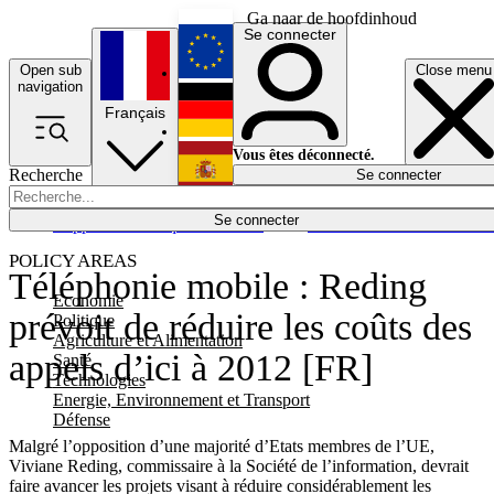
Ga naar de hoofdinhoud
Se connecter
Open sub
Close menu
English
navigation
Français
Deutsch
Vous êtes déconnecté.
Recherche
Se connecter
Español
Lumières éteintes
Se connecter
Rapporteur
Politique
Économie
Newsletters
Evénements
Em
POLICY AREAS
Téléphonie mobile : Reding
Economie
prévoit de réduire les coûts des
Politique
Agriculture et Alimentation
appels d’ici à 2012 [FR]
Santé
Technologies
Energie, Environnement et Transport
Défense
Malgré l’opposition d’une majorité d’Etats membres de l’UE,
Viviane Reding, commissaire à la Société de l’information, devrait
faire avancer les projets visant à réduire considérablement les