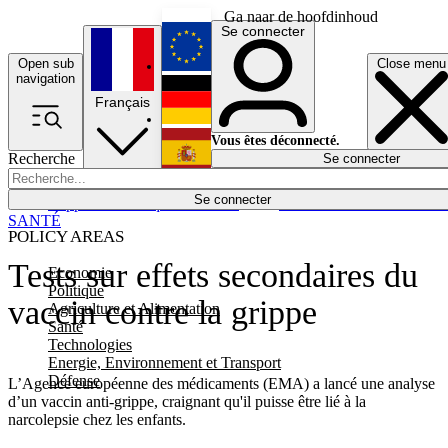
Ga naar de hoofdinhoud
Se connecter
Open sub
Close menu
English
navigation
Français
Deutsch
Vous êtes déconnecté.
Recherche
Se connecter
Español
Lumières éteintes
Se connecter
Rapporteur
Politique
Économie
Newsletters
Evénements
Em
SANTÉ
POLICY AREAS
Tests sur effets secondaires du
Economie
Politique
vaccin contre la grippe
Agriculture et Alimentation
Santé
Technologies
Energie, Environnement et Transport
Défense
L’Agence européenne des médicaments (EMA) a lancé une analyse
d’un vaccin anti-grippe, craignant qu'il puisse être lié à la
narcolepsie chez les enfants.