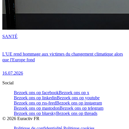
SANTÉ
L'UE rend hommage aux victimes du changement climatique alors
que l'Europe fond
16.07.2026
Social
Bezoek ons op facebook
Bezoek ons op x
Bezoek ons op linkedin
Bezoek ons op youtube
Bezoek ons op rss-feed
Bezoek ons op instagram
Bezoek ons op mastodon
Bezoek ons op telegram
Bezoek ons op bluesky
Bezoek ons op threads
©
2026
Euractiv FR
Politique de confidentialité
Politique cookies