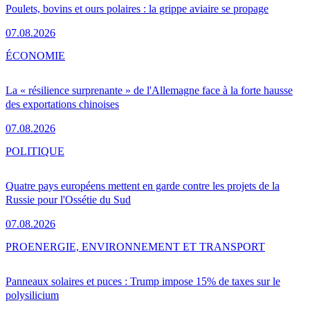
Poulets, bovins et ours polaires : la grippe aviaire se propage
07.08.2026
ÉCONOMIE
La « résilience surprenante » de l'Allemagne face à la forte hausse
des exportations chinoises
07.08.2026
POLITIQUE
Quatre pays européens mettent en garde contre les projets de la
Russie pour l'Ossétie du Sud
07.08.2026
PRO
ENERGIE, ENVIRONNEMENT ET TRANSPORT
Panneaux solaires et puces : Trump impose 15% de taxes sur le
polysilicium