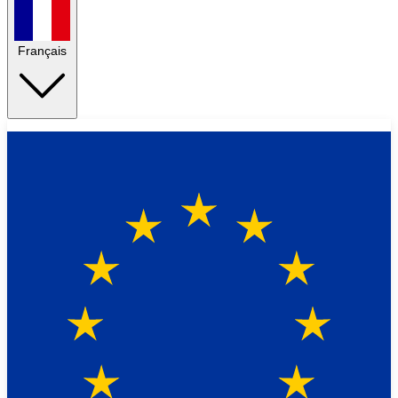
Français