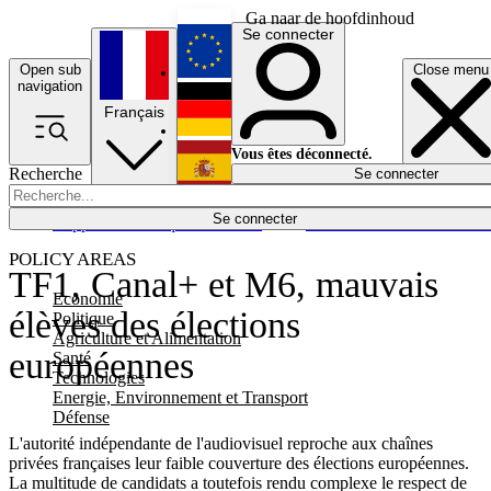
Ga naar de hoofdinhoud
Se connecter
Open sub
Close menu
English
navigation
Français
Deutsch
Vous êtes déconnecté.
Recherche
Se connecter
Español
Lumières éteintes
Se connecter
Rapporteur
Politique
Économie
Newsletters
Evénements
Em
POLICY AREAS
TF1, Canal+ et M6, mauvais
Economie
élèves des élections
Politique
Agriculture et Alimentation
européennes
Santé
Technologies
Energie, Environnement et Transport
Défense
L'autorité indépendante de l'audiovisuel reproche aux chaînes
privées françaises leur faible couverture des élections européennes.
La multitude de candidats a toutefois rendu complexe le respect de