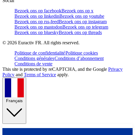
Social
Bezoek ons op facebook
Bezoek ons op x
Bezoek ons op linkedin
Bezoek ons op youtube
Bezoek ons op rss-feed
Bezoek ons op instagram
Bezoek ons op mastodon
Bezoek ons op telegram
Bezoek ons op bluesky
Bezoek ons op threads
©
2026
Euractiv FR. All rights reserved.
Politique de confidentialité
Politique cookies
Conditions générales
Conditions d’abonnement
Conditions de vente
This site is protected by reCAPTCHA, and the Google
Privacy
Policy
and
Terms of Service
apply.
Français