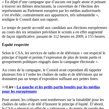
« En dépit d’une campagne que d’aucuns ont jugée atone et peinant
à trouver ses thèmes structurants, la couverture de l’élection des
représentants au Parlement européen par les médias audiovisuels
s’est révélée, contrairement aux apparences, très substantielle »,
souligne le Conseil dans son rapport.
Le temps de parole accordé aux candidats aux élections européennes
au cours des six semaines précédant le scrutin a en effet augmenté
de façon significative, passant de 112 heures en 2009, à 155 heures.
Équité respectée
Selon le CSA, les services de radio et de télévision « ont respecté le
principe d’équité et permis l’expression de plus de trente partis et
groupements politiques engagés dans la campagne électorale ».
Au cours de la campagne, le Conseil avait cependant dû rappeler
plusieurs fois à l’ordre les chaînes de radio et de télévisions qui ne
donnaient pas un temps d’exposition suffisant aux petites listes.
>>Lire :
La gauche et les petits partis boudés par les médias
pour les européennes
Pour autant, les critiques sont nombreuses sur la faisabilité pour les
chaînes de radio et de télé d’honorer le principe d’équité. D’abord,
le CSA a observé un effet de « rattrapage » du temps de parole des