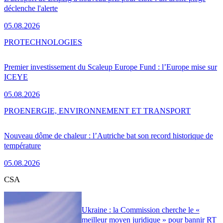
déclenche l'alerte
05.08.2026
PRO
TECHNOLOGIES
Premier investissement du Scaleup Europe Fund : l’Europe mise sur
ICEYE
05.08.2026
PRO
ENERGIE, ENVIRONNEMENT ET TRANSPORT
Nouveau dôme de chaleur : l’Autriche bat son record historique de
température
05.08.2026
CSA
Ukraine : la Commission cherche le «
meilleur moyen juridique » pour bannir RT