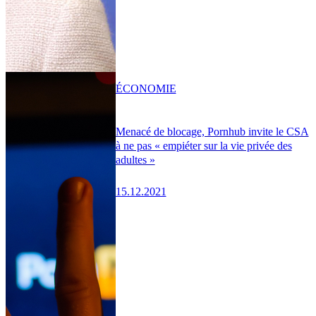
ÉCONOMIE
Menacé de blocage, Pornhub invite le CSA
à ne pas « empiéter sur la vie privée des
adultes »
15.12.2021