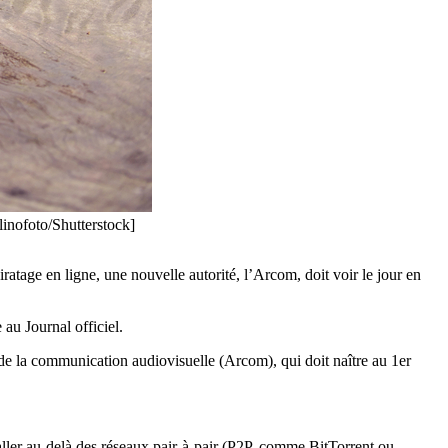
linofoto/Shutterstock]
iratage en ligne, une nouvelle autorité, l’Arcom, doit voir le jour en
au Journal officiel.
 de la communication audiovisuelle (Arcom), qui doit naître au 1er
 aller au-delà des réseaux pair-à-pair (P2P, comme BitTorrent ou