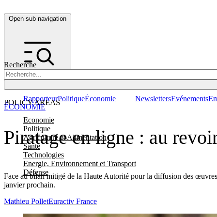
Open sub navigation
Recherche
Rapporteur
Politique
Économie
Newsletters
Evénements
Em
POLICY AREAS
ÉCONOMIE
Economie
Politique
Piratage en ligne : au revo
Agriculture et Alimentation
Santé
Technologies
Energie, Environnement et Transport
Défense
Face au bilan mitigé de la Haute Autorité pour la diffusion des œuvres e
janvier prochain.
Mathieu Pollet
Euractiv France