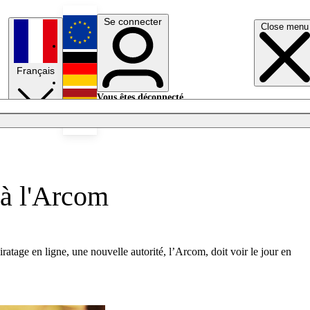
Se connecter
Close menu
English
Français
Deutsch
Vous êtes déconnecté.
Se connecter
Español
Lumières éteintes
 à l'Arcom
iratage en ligne, une nouvelle autorité, l’Arcom, doit voir le jour en