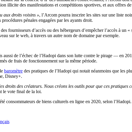
n illicite des manifestations et compétitions sportives, et aux offres de
u aux droits voisins »
, l’Arcom pourra inscrire les sites sur une liste n
s procédures pénales engagées par les ayants droit.
t des fournisseurs d’accès ou des hébergeurs d’empêcher l’accès à un «
uveau sur le web, à travers un autre nom de domaine par exemple.
 aussi de l’échec de l’Hadopi dans son lutte contre le pirage — en 201
timés de frais de fonctionnement sur la même période.
 le
baromètre
des pratiques de l’Hadopi qui notait néanmoins que les plus
me, Disney+.
 des droits des créateurs. Nous créons les outils pour que ces pratique
e vote final de la loi.
nt été consommateurs de biens culturels en ligne en 2020, selon l’Hadopi
ançais