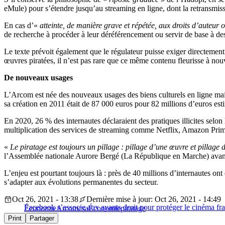
eMule) pour s’étendre jusqu’au streaming en ligne, dont la retransmissio
En cas d’«
atteinte, de manière grave et répétée, aux droits d’auteur o
de recherche à procéder à leur déréférencement ou servir de base à de
Le texte prévoit également que le régulateur puisse exiger directemen
œuvres piratées, il n’est pas rare que ce même contenu fleurisse à no
De nouveaux usages
L’Arcom est née des nouveaux usages des biens culturels en ligne mais
sa création en 2011 était de 87 000 euros pour 82 millions d’euros es
En 2020, 26 % des internautes déclaraient des pratiques illicites selon
multiplication des services de streaming comme Netflix, Amazon Pri
«
Le piratage est toujours un pillage : pillage d’une œuvre et pillage
l’Assemblée nationale Aurore Bergé (La République en Marche) avant l
L’enjeu est pourtant toujours là : près de 40 millions d’internautes o
s’adapter aux évolutions permanentes du secteur.
Oct 26, 2021 - 13:38
Dernière mise à jour: Oct 26, 2021 - 14:49
Facebook s’associe aux ayants droit pour protéger le cinéma fr
Économie
Arcom
csa
Économie
piratage
Print
Partager