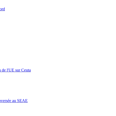
ord
n de l'UE sur Ceuta
roversée au SEAE