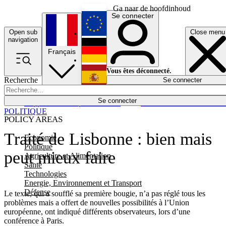
Ga naar de hoofdinhoud
Se connecter
Open sub
Close menu
English
navigation
Français
Deutsch
Vous êtes déconnecté.
Recherche
Se connecter
Español
Lumières éteintes
Se connecter
Rapporteur
Politique
Économie
Newsletters
Evénements
Em
POLITIQUE
POLICY AREAS
Traité de Lisbonne : bien mais
Economie
Politique
peut mieux faire
Agriculture et Alimentation
Santé
Technologies
Energie, Environnement et Transport
Défense
Le texte, qui a soufflé sa première bougie, n’a pas réglé tous les
problèmes mais a offert de nouvelles possibilités à l’Union
européenne, ont indiqué différents observateurs, lors d’une
conférence à Paris.