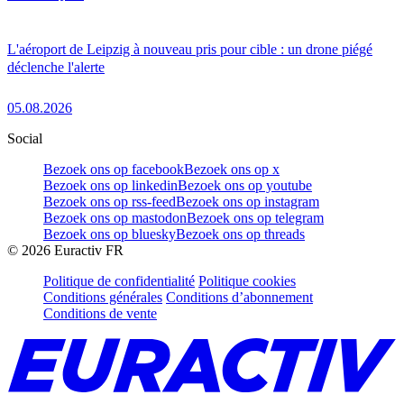
L'aéroport de Leipzig à nouveau pris pour cible : un drone piégé
déclenche l'alerte
05.08.2026
Social
Bezoek ons op facebook
Bezoek ons op x
Bezoek ons op linkedin
Bezoek ons op youtube
Bezoek ons op rss-feed
Bezoek ons op instagram
Bezoek ons op mastodon
Bezoek ons op telegram
Bezoek ons op bluesky
Bezoek ons op threads
©
2026
Euractiv FR
Politique de confidentialité
Politique cookies
Conditions générales
Conditions d’abonnement
Conditions de vente