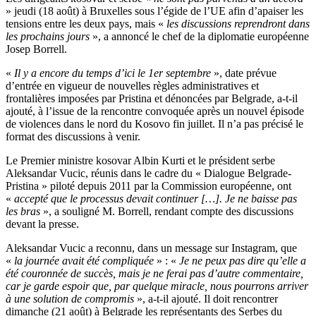
» jeudi (18 août) à Bruxelles sous l’égide de l’UE afin d’apaiser les
tensions entre les deux pays, mais «
les discussions reprendront dans
les prochains jours
», a annoncé le chef de la diplomatie européenne
Josep Borrell.
«
Il y a encore du temps d’ici le 1er septembre
», date prévue
d’entrée en vigueur de nouvelles règles administratives et
frontalières imposées par Pristina et dénoncées par Belgrade, a-t-il
ajouté, à l’issue de la rencontre convoquée après un nouvel épisode
de violences dans le nord du Kosovo fin juillet. Il n’a pas précisé le
format des discussions à venir.
Le Premier ministre kosovar Albin Kurti et le président serbe
Aleksandar Vucic, réunis dans le cadre du « Dialogue Belgrade-
Pristina » piloté depuis 2011 par la Commission européenne, ont
«
accepté que le processus devait continuer […]. Je ne baisse pas
les bras
», a souligné M. Borrell, rendant compte des discussions
devant la presse.
Aleksandar Vucic a reconnu, dans un message sur Instagram, que
«
la journée avait été compliquée
» : «
Je ne peux pas dire qu’elle a
été couronnée de succès, mais je ne ferai pas d’autre commentaire,
car je garde espoir que, par quelque miracle, nous pourrons arriver
à une solution de compromis
», a-t-il ajouté. Il doit rencontrer
dimanche (21 août) à Belgrade les représentants des Serbes du