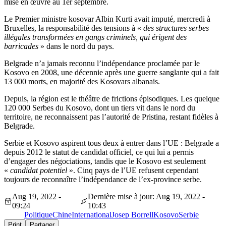
mise en œuvre au 1er septembre.
Le Premier ministre kosovar Albin Kurti avait imputé, mercredi à
Bruxelles, la responsabilité des tensions à «
des structures serbes
illégales transformées en gangs criminels, qui érigent des
barricades
» dans le nord du pays.
Belgrade n’a jamais reconnu l’indépendance proclamée par le
Kosovo en 2008, une décennie après une guerre sanglante qui a fait
13 000 morts, en majorité des Kosovars albanais.
Depuis, la région est le théâtre de frictions épisodiques. Les quelque
120 000 Serbes du Kosovo, dont un tiers vit dans le nord du
territoire, ne reconnaissent pas l’autorité de Pristina, restant fidèles à
Belgrade.
Serbie et Kosovo aspirent tous deux à entrer dans l’UE : Belgrade a
depuis 2012 le statut de candidat officiel, ce qui lui a permis
d’engager des négociations, tandis que le Kosovo est seulement
«
candidat potentiel
». Cinq pays de l’UE refusent cependant
toujours de reconnaître l’indépendance de l’ex-province serbe.
Aug 19, 2022 -
Dernière mise à jour: Aug 19, 2022 -
09:24
10:43
Politique
Chine
International
Josep Borrell
Kosovo
Serbie
Print
Partager