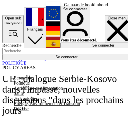
Ga naar de hoofdinhoud
Se connecter
Open sub
Close menu
English
navigation
Français
Deutsch
Vous êtes déconnecté.
Recherche
Se connecter
Español
Lumières éteintes
Se connecter
Rapporteur
Politique
Économie
Newsletters
Evénements
Em
POLITIQUE
POLICY AREAS
UE : dialogue Serbie-Kosovo
Economie
Politique
dans l'impasse, nouvelles
Agriculture et Alimentation
Santé
discussions "dans les prochains
Technologies
Energie, Environnement et Transport
jours"
Défense