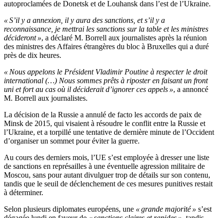
autoproclamées de Donetsk et de Louhansk dans l’est de l’Ukraine.
« S’il y a annexion, il y aura des sanctions, et s’il y a
reconnaissance, je mettrai les sanctions sur la table et les ministres
décideront »
, a déclaré M. Borrell aux journalistes après la réunion
des ministres des Affaires étrangères du bloc à Bruxelles qui a duré
près de dix heures.
« Nous appelons le Président Vladimir Poutine à respecter le droit
international (…) Nous sommes prêts à riposter en faisant un front
uni et fort au cas où il déciderait d’ignorer ces appels »
, a annoncé
M. Borrell aux journalistes.
La décision de la Russie a annulé de facto les accords de paix de
Minsk de 2015, qui visaient à résoudre le conflit entre la Russie et
l’Ukraine, et a torpillé une tentative de dernière minute de l’Occident
d’organiser un sommet pour éviter la guerre.
Au cours des derniers mois, l’UE s’est employée à dresser une liste
de sanctions en représailles à une éventuelle agression militaire de
Moscou, sans pour autant divulguer trop de détails sur son contenu,
tandis que le seuil de déclenchement de ces mesures punitives restait
à déterminer.
Selon plusieurs diplomates européens, une
« grande majorité »
s’est
dégagée lundi en faveur de
« sanctions claires et rapides »
, tandis