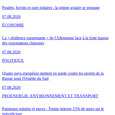
Poulets, bovins et ours polaires : la grippe aviaire se propage
07.08.2026
ÉCONOMIE
La « résilience surprenante » de l'Allemagne face à la forte hausse
des exportations chinoises
07.08.2026
POLITIQUE
Quatre pays européens mettent en garde contre les projets de la
Russie pour l'Ossétie du Sud
07.08.2026
PRO
ENERGIE, ENVIRONNEMENT ET TRANSPORT
Panneaux solaires et puces : Trump impose 15% de taxes sur le
polysilicium