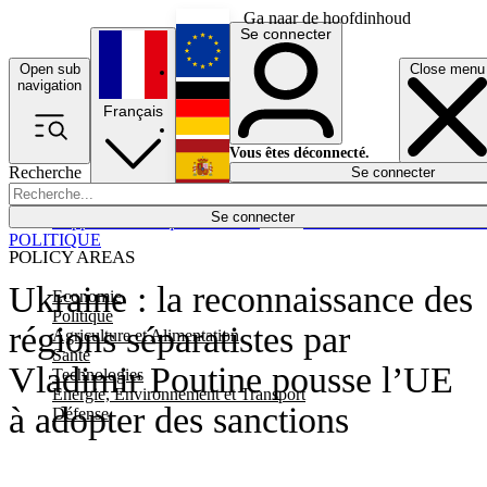
Ga naar de hoofdinhoud
Se connecter
Open sub
Close menu
English
navigation
Français
Deutsch
Vous êtes déconnecté.
Recherche
Se connecter
Español
Lumières éteintes
Se connecter
Rapporteur
Politique
Économie
Newsletters
Evénements
Em
POLITIQUE
POLICY AREAS
Ukraine : la reconnaissance des
Economie
Politique
régions séparatistes par
Agriculture et Alimentation
Santé
Vladimir Poutine pousse l’UE
Technologies
Energie, Environnement et Transport
à adopter des sanctions
Défense