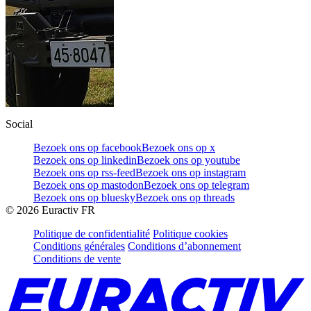
Social
Bezoek ons op facebook
Bezoek ons op x
Bezoek ons op linkedin
Bezoek ons op youtube
Bezoek ons op rss-feed
Bezoek ons op instagram
Bezoek ons op mastodon
Bezoek ons op telegram
Bezoek ons op bluesky
Bezoek ons op threads
©
2026
Euractiv FR
Politique de confidentialité
Politique cookies
Conditions générales
Conditions d’abonnement
Conditions de vente