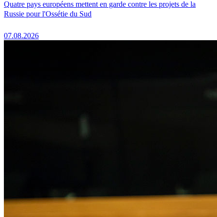
Quatre pays européens mettent en garde contre les projets de la
Russie pour l'Ossétie du Sud
07.08.2026