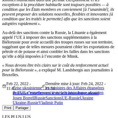
exceptions à la procédure habituelle sont toujours possibles — à
condition que les États membres en conviennent [à l’unanimité], ils
peuvent proposer des solutions nouvelles, flexibles et innovantes [à
condition que les traités le permette] afin que les sanctions soient
adoptées rapidement »
.
Au-delà des sanctions contre la Russie, la Lituanie a également
appelé l’UE à imposer des sanctions supplémentaires à la
Biélorussie pour avoir accueilli des troupes russes sur son territoire,
suggérant que de telles mesures pourraient cibler les exportations de
pétrole et de potasse et ainsi combler les failles dans les sanctions
qu’elle a déjà imposées à l’encontre de Minsk.
« Nous devons être très clairs sur le coût du renforcement actuel
pour la Biélorussie »
, a expliqué M. Landsbergis aux journalistes à
Bruxelles.
Feb 22, 2022 -
Dernière mise à jour: Feb 24, 2022 -
Crise ukrainienne : les ministres des Affaires étrangères
11:45
21:54
de l’UE s’entretiennent avec leur homologue ukrainien
Politique
Chine
Dmytro Kuleba
Donbass
International
Josep Borrell
Russie
Sanctions
UE-Russie
Ukraine
Ukraine-Russie
Vladimir Putin
Print
Partager
LES PLUS LUS