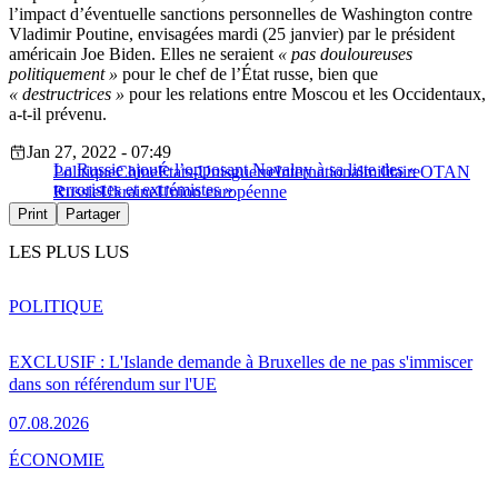
l’impact d’éventuelle sanctions personnelles de Washington contre
Vladimir Poutine, envisagées mardi (25 janvier) par le président
américain Joe Biden. Elles ne seraient
« pas douloureuses
politiquement »
pour le chef de l’État russe, bien que
« destructrices »
pour les relations entre Moscou et les Occidentaux,
a-t-il prévenu.
Jan 27, 2022 - 07:49
La Russie ajoute l’opposant Navalny à sa liste des «
Politique
Chine
États-Unis
guerre
International
militaire
OTAN
terroristes et extrémistes »
Russie
Ukraine
Union européenne
Print
Partager
LES PLUS LUS
POLITIQUE
EXCLUSIF : L'Islande demande à Bruxelles de ne pas s'immiscer
dans son référendum sur l'UE
07.08.2026
ÉCONOMIE