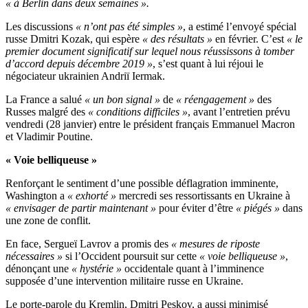
« à Berlin dans deux semaines ».
Les discussions
« n’ont pas été simples »
, a estimé l’envoyé spécial
russe Dmitri Kozak, qui espère
« des résultats »
en février. C’est
« le
premier document significatif sur lequel nous réussissons à tomber
d’accord depuis décembre 2019 »
, s’est quant à lui réjoui le
négociateur ukrainien Andriï Iermak.
La France a salué
« un bon signal »
de
« réengagement »
des
Russes malgré des
« conditions difficiles »
, avant l’entretien prévu
vendredi (28 janvier) entre le président français Emmanuel Macron
et Vladimir Poutine.
« Voie belliqueuse »
Renforçant le sentiment d’une possible déflagration imminente,
Washington a
« exhorté »
mercredi ses ressortissants en Ukraine à
« envisager de partir maintenant »
pour éviter d’être
« piégés »
dans
une zone de conflit.
En face, Sergueï Lavrov a promis des
« mesures de riposte
nécessaires »
si l’Occident poursuit sur cette
« voie belliqueuse »
,
dénonçant une
« hystérie »
occidentale quant à l’imminence
supposée d’une intervention militaire russe en Ukraine.
Le porte-parole du Kremlin, Dmitri Peskov, a aussi minimisé