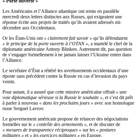
« Porte ouverte »
Les Américains et l’Alliance atlantique ont remis en parallèle
mercredi deux lettres distinctes aux Russes, qui exigeaient une
réponse écrite aux projets de traités qu’ils avaient adressés mi-
décembre aux Occidentaux.
Or les États-Unis ont
« clairement fait savoir »
qu’ils défendaient
« le principe de la porte ouverte à l’OTAN »
, a martelé le chef de la
diplomatie américaine Antony Blinken. Autrement dit, pas question
de s’engager formellement à ne jamais laisser l’Ukraine entrer dans
l’Alliance.
Le secrétaire d’État a réitéré les avertissements occidentaux d’une
riposte sans précédent contre la Russie en cas d’invasion du pays
voisin.
Pour autant, il a assuré que cette missive américaine offrait
« une
voie diplomatique sérieuse si la Russie le souhaite »
, et s’est dit prêt
à parler à nouveau
« dans les prochains jours »
avec son homologue
russe Sergueï Lavrov.
Le gouvernement américain propose de relancer des négociations
formelles sur le
« contrôle des armements »
, et de discuter de
« mesures de transparence réciproques »
sur les
« postures
militaires »
et
« les exercices militaires »
en Europe.