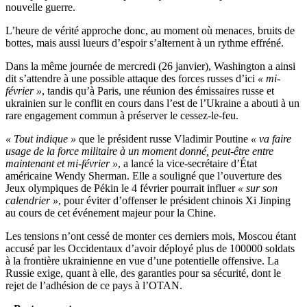
nouvelle guerre.
L’heure de vérité approche donc, au moment où menaces, bruits de
bottes, mais aussi lueurs d’espoir s’alternent à un rythme effréné.
Dans la même journée de mercredi (26 janvier), Washington a ainsi
dit s’attendre à une possible attaque des forces russes d’ici
« mi-
février »
, tandis qu’à Paris, une réunion des émissaires russe et
ukrainien sur le conflit en cours dans l’est de l’Ukraine a abouti à un
rare engagement commun à préserver le cessez-le-feu.
« Tout indique »
que le président russe Vladimir Poutine
« va faire
usage de la force militaire à un moment donné, peut-être entre
maintenant et mi-février »
, a lancé la vice-secrétaire d’État
américaine Wendy Sherman. Elle a souligné que l’ouverture des
Jeux olympiques de Pékin le 4 février pourrait influer
« sur son
calendrier »
, pour éviter d’offenser le président chinois Xi Jinping
au cours de cet événement majeur pour la Chine.
Les tensions n’ont cessé de monter ces derniers mois, Moscou étant
accusé par les Occidentaux d’avoir déployé plus de 100000 soldats
à la frontière ukrainienne en vue d’une potentielle offensive. La
Russie exige, quant à elle, des garanties pour sa sécurité, dont le
rejet de l’adhésion de ce pays à l’OTAN.