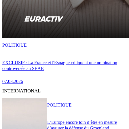
POLITIQUE
EXCLUSIF : La France et l'Espagne critiquent une nomination
controversée au SEAE
07.08.2026
INTERNATIONAL
POLITIQUE
L’Europe encore loin d’être en mesure
d’assurer la défense du Groenland