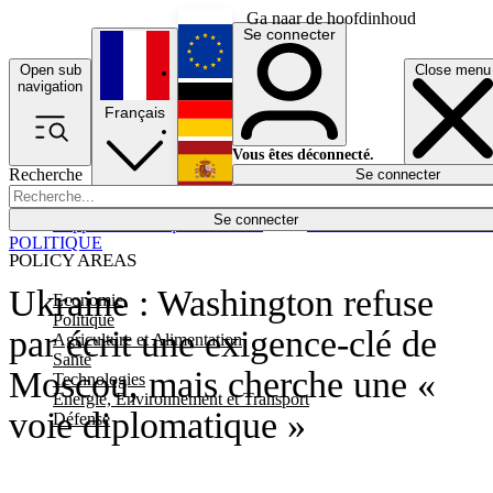
Ga naar de hoofdinhoud
Se connecter
Open sub
Close menu
English
navigation
Français
Deutsch
Vous êtes déconnecté.
Recherche
Se connecter
Español
Lumières éteintes
Se connecter
Rapporteur
Politique
Économie
Newsletters
Evénements
Em
POLITIQUE
POLICY AREAS
Ukraine : Washington refuse
Economie
Politique
par écrit une exigence-clé de
Agriculture et Alimentation
Santé
Moscou, mais cherche une «
Technologies
Energie, Environnement et Transport
voie diplomatique »
Défense