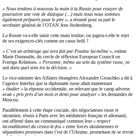
« Nous tendons à nouveau la main à la Russie pour essayer de
poursuivre une voie de dialogue (…) mais nous nous sommes
également préparés pour le pire »
, a résumé pour sa part le
secrétaire général de l’OTAN Jens Stoltenberg.
La Russie va-t-elle saisir cette main tendue, ou jugera-t-elle le rejet
de ses exigences-clés comme un casus belli ?
« C’est un arbitrage qui sera fait par Poutine lui-même »
, estime
Marie Dumoulin, du cercle de réflexion European Council on
Foreign Relations.
« Personne, même au sein du système russe, ne
sait dans quel sens ira la décision. »
Le vice-ministre des Affaires étrangères Alexandre Grouchko a dit à
l’agence Interfax que la diplomatie russe allait maintenant
« étudier »
la réponse occidentale, en relevant que le camp adverse
avait
« pris près d’un mois et demi pour analyser »
les demandes de
Moscou.
Parallèlement à cette étape cruciale, des négociateurs russe et
ukrainien, réunis à Paris avec les médiateurs français et allemand,
ont affirmé dans un communiqué commun leur
« respect
inconditionnel du cessez-le-feu »
entre forces ukrainiennes et
séparatistes prorusses dans l’est de l’Ukraine, promettant de se revoir