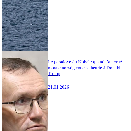
Le paradoxe du Nobel : quand l’autorité
morale norvégienne se heurte à Donald
Trump
21.01.2026