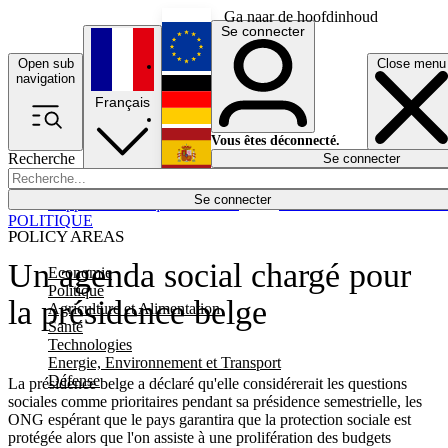
Ga naar de hoofdinhoud
Se connecter
Open sub
Close menu
English
navigation
Français
Deutsch
Vous êtes déconnecté.
Recherche
Se connecter
Español
Lumières éteintes
Se connecter
Rapporteur
Politique
Économie
Newsletters
Evénements
Em
POLITIQUE
POLICY AREAS
Un agenda social chargé pour
Economie
Politique
la présidence belge
Agriculture et Alimentation
Santé
Technologies
Energie, Environnement et Transport
Défense
La présidence belge a déclaré qu'elle considérerait les questions
sociales comme prioritaires pendant sa présidence semestrielle, les
ONG espérant que le pays garantira que la protection sociale est
protégée alors que l'on assiste à une prolifération des budgets