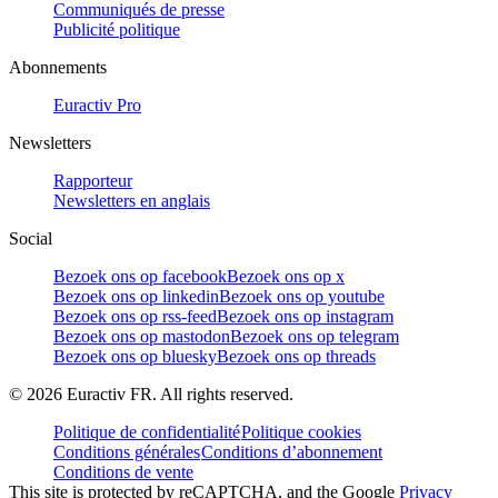
Communiqués de presse
Publicité politique
Abonnements
Euractiv Pro
Newsletters
Rapporteur
Newsletters en anglais
Social
Bezoek ons op facebook
Bezoek ons op x
Bezoek ons op linkedin
Bezoek ons op youtube
Bezoek ons op rss-feed
Bezoek ons op instagram
Bezoek ons op mastodon
Bezoek ons op telegram
Bezoek ons op bluesky
Bezoek ons op threads
©
2026
Euractiv FR. All rights reserved.
Politique de confidentialité
Politique cookies
Conditions générales
Conditions d’abonnement
Conditions de vente
This site is protected by reCAPTCHA, and the Google
Privacy