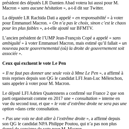
président des députés LR Damien Abad votera lui aussi pour M.
Macron «
sans aucune hésitation
», a-t-il dit sur Twitter.
La députée LR Rachida Dati a appelé «
en responsabilité
» à voter
pour Emmanuel Macron. «
On n’a pas le choix, sinon c’est le chaos
pour les plus faibles
», a-t-elle ajouté sur BFMTV.
L’ancien président de l’UMP Jean-François Copé a appelé «
sans
ambiguïté
» à voter Emmanuel Macron, mais estimé qu’il fallait «
un
nouveau pacte gouvernemental (où) la droite de gouvernement soit
associée
».
Ceux qui excluent le vote Le Pen
«
Il ne faut pas donner une seule voix à Mme Le Pen
», a affirmé à
trois reprises depuis son QG le candidat LFI Jean-Luc Mélenchon,
sans appeler à voter pour M. Macron.
Le député LFI Adrien Quatennens a confirmé sur France 2 que son
parti organiserait comme en 2017 une «
consultation
» interne en
vue du second tour, et que «
le vote d’extrême droite ne sera pas une
option
»dans cette consultation.
«
Pas une voix ne doit aller à l’extrême droite
», a affirmé depuis
son QG le candidat NPA Philippe Poutou, qui n’a pas non plus
donné de consigne de vote pour M. Macron.