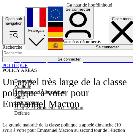
Ga naar de hoofdinhoud
Se connecter
Open sub
Close menu
English
navigation
Français
Deutsch
Vous êtes déconnecté.
Recherche
Se connecter
Español
Lumières éteintes
Se connecter
Rapporteur
Politique
Économie
Newsletters
Evénements
Em
POLITIQUE
POLICY AREAS
Un appel très large de la classe
Economie
Politique
politique à voter pour
Agriculture et Alimentation
Santé
Emmanuel Macron
Technologies
Energie, Environnement et Transport
Défense
La grande majorité de la classe politique a appelé dimanche (10
avril) à voter pour Emmanuel Macron au second tour de l'élection