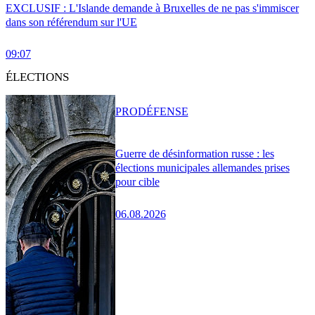
EXCLUSIF : L'Islande demande à Bruxelles de ne pas s'immiscer
dans son référendum sur l'UE
09:07
ÉLECTIONS
PRO
DÉFENSE
Guerre de désinformation russe : les
élections municipales allemandes prises
pour cible
06.08.2026