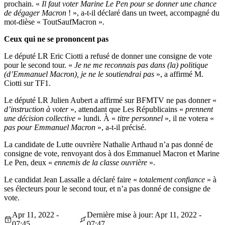
prochain. «
Il faut voter Marine Le Pen pour se donner une chance
de dégager Macron
! », a-t-il déclaré dans un tweet, accompagné du
mot-dièse « ToutSaufMacron ».
Ceux qui ne se prononcent pas
Le député LR Eric Ciotti a refusé de donner une consigne de vote
pour le second tour. «
Je ne me reconnais pas dans (la) politique
(d’Emmanuel Macron), je ne le soutiendrai pas
», a affirmé M.
Ciotti sur TF1.
Le député LR Julien Aubert a affirmé sur BFMTV ne pas donner «
d’instruction à voter
», attendant que Les Républicains «
prennent
une décision collective
» lundi. À «
titre personnel
», il ne votera «
pas pour Emmanuel Macron
», a-t-il précisé.
La candidate de Lutte ouvrière Nathalie Arthaud n’a pas donné de
consigne de vote, renvoyant dos à dos Emmanuel Macron et Marine
Le Pen, deux «
ennemis de la classe ouvrière
».
Le candidat Jean Lassalle a déclaré faire «
totalement confiance
» à
ses électeurs pour le second tour, et n’a pas donné de consigne de
vote.
Apr 11, 2022 -
Dernière mise à jour: Apr 11, 2022 -
07:45
07:47