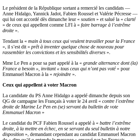
Le président de la République sortant a remercié les candidats —
Anne Hidalgo, Yannick Jadot, Fabien Roussel et Valérie Pécresse —
qui lui ont accordé dès dimanche leur «
soutien
» et salué la «
clarté
» de ceux qui appellent comme LFI à «
faire barrage à l’extrême
droite
».
Tendant la «
main à tous ceux qui veulent travailler pour la France
», il s’est dit «
prêt à inventer quelque chose de nouveau pour
rassembler les convictions et les sensibilités diverses
».
Mme Le Pen a pour sa part appelé à la «
grande alternance dont (la)
France a besoin », invitant « tous ceux qui n’ont pas voté
» pour
Emmanuel Macron à la «
rejoindre
».
Ceux qui appellent à voter Macron
La candidate du PS Anne Hidalgo a appelé dimanche depuis son
QG de campagne les Français à voter le 24 avril «
contre l’extrême
droite de Marine Le Pen en (se) servant du bulletin de vote
Emmanuel Macron
»
Le candidat du PCF Fabien Roussel a appelé à «
battre l’extrême
droite, à la mettre en échec, en se servant du seul bulletin à notre
disposition
», demandant cependant au candidat Emmanuel Macron
de «
dire qu’il a entendu le message
» envoyé par les Français.