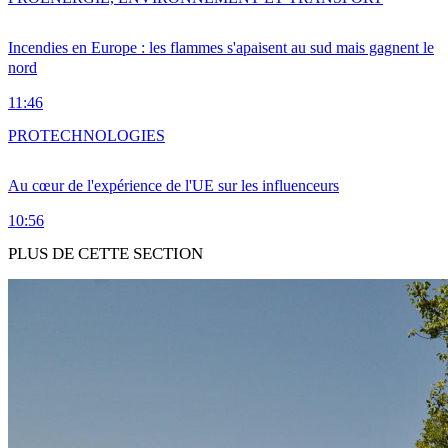
Incendies en Europe : les flammes s'apaisent au sud mais gagnent le
nord
11:46
PRO
TECHNOLOGIES
Au cœur de l'expérience de l'UE sur les influenceurs
10:56
PLUS DE CETTE SECTION