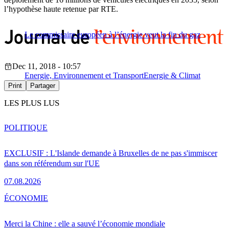
l’hypothèse haute retenue par RTE.
Le commissaire européen à l’énergie veut la fin du gaz
Dec 11, 2018 - 10:57
Energie, Environnement et Transport
Energie & Climat
Print
Partager
LES PLUS LUS
POLITIQUE
EXCLUSIF : L'Islande demande à Bruxelles de ne pas s'immiscer
dans son référendum sur l'UE
07.08.2026
ÉCONOMIE
Merci la Chine : elle a sauvé l’économie mondiale