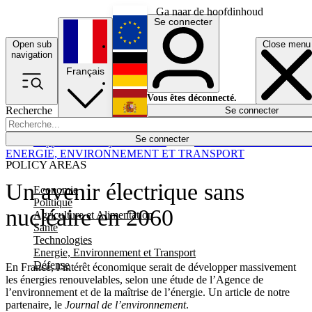
Ga naar de hoofdinhoud
Se connecter
Open sub
Close menu
English
navigation
Français
Deutsch
Vous êtes déconnecté.
Recherche
Se connecter
Español
Lumières éteintes
Se connecter
Rapporteur
Politique
Économie
Newsletters
Evénements
Em
ENERGIE, ENVIRONNEMENT ET TRANSPORT
POLICY AREAS
Un avenir électrique sans
Economie
Politique
nucléaire en 2060
Agriculture et Alimentation
Santé
Technologies
Energie, Environnement et Transport
Défense
En France, l’intérêt économique serait de développer massivement
les énergies renouvelables, selon une étude de l’Agence de
l’environnement et de la maîtrise de l’énergie. Un article de notre
partenaire, le
Journal de l’environnement
.