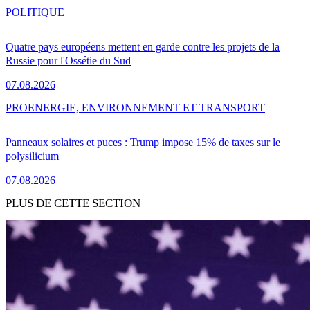
POLITIQUE
Quatre pays européens mettent en garde contre les projets de la
Russie pour l'Ossétie du Sud
07.08.2026
PRO
ENERGIE, ENVIRONNEMENT ET TRANSPORT
Panneaux solaires et puces : Trump impose 15% de taxes sur le
polysilicium
07.08.2026
PLUS DE CETTE SECTION