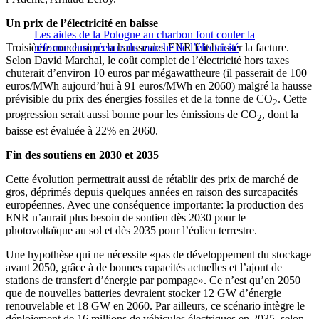
Un prix de l’électricité en baisse
Les aides de la Pologne au charbon font couler la
Troisième conclusion: la hausse des ENR fait baisser la facture.
réforme européenne du marché de l’électricité
Selon David Marchal, le coût complet de l’électricité hors taxes
chuterait d’environ 10 euros par mégawattheure (il passerait de 100
euros/MWh aujourd’hui à 91 euros/MWh en 2060) malgré la hausse
prévisible du prix des énergies fossiles et de la tonne de CO
. Cette
2
progression serait aussi bonne pour les émissions de CO
, dont la
2
baisse est évaluée à 22% en 2060.
Fin des soutiens en 2030 et 2035
Cette évolution permettrait aussi de rétablir des prix de marché de
gros, déprimés depuis quelques années en raison des surcapacités
européennes. Avec une conséquence importante: la production des
ENR n’aurait plus besoin de soutien dès 2030 pour le
photovoltaïque au sol et dès 2035 pour l’éolien terrestre.
Une hypothèse qui ne nécessite «pas de développement du stockage
avant 2050, grâce à de bonnes capacités actuelles et l’ajout de
stations de transfert d’énergie par pompage». Ce n’est qu’en 2050
que de nouvelles batteries devraient stocker 12 GW d’énergie
renouvelable et 18 GW en 2060. Par ailleurs, ce scénario intègre le
déploiement de 16 millions de véhicules électriques en 2035, selon