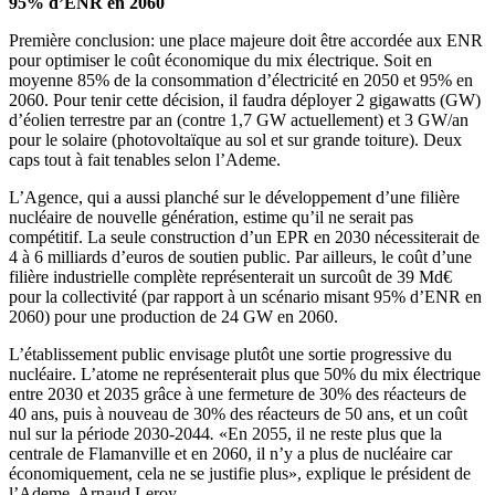
95% d’ENR en 2060
Première conclusion: une place majeure doit être accordée aux ENR
pour optimiser le coût économique du mix électrique. Soit en
moyenne 85% de la consommation d’électricité en 2050 et 95% en
2060. Pour tenir cette décision, il faudra déployer 2 gigawatts (GW)
d’éolien terrestre par an (contre 1,7 GW actuellement) et 3 GW/an
pour le solaire (photovoltaïque au sol et sur grande toiture). Deux
caps tout à fait tenables selon l’Ademe.
L’Agence, qui a aussi planché sur le développement d’une filière
nucléaire de nouvelle génération, estime qu’il ne serait pas
compétitif. La seule construction d’un EPR en 2030 nécessiterait de
4 à 6 milliards d’euros de soutien public. Par ailleurs, le coût d’une
filière industrielle complète représenterait un surcoût de 39 Md€
pour la collectivité (par rapport à un scénario misant 95% d’ENR en
2060) pour une production de 24 GW en 2060.
L’établissement public envisage plutôt une sortie progressive du
nucléaire. L’atome ne représenterait plus que 50% du mix électrique
entre 2030 et 2035 grâce à une fermeture de 30% des réacteurs de
40 ans, puis à nouveau de 30% des réacteurs de 50 ans, et un coût
nul sur la période 2030-2044
.
«En 2055, il ne reste plus que la
centrale de Flamanville et en 2060, il n’y a plus de nucléaire car
économiquement, cela ne se justifie plus», explique le président de
l’Ademe, Arnaud Leroy.