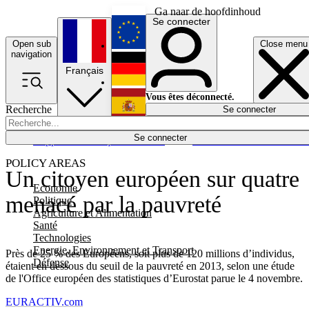
Ga naar de hoofdinhoud
Se connecter
Open sub
Close menu
English
navigation
Français
Deutsch
Vous êtes déconnecté.
Recherche
Se connecter
Español
Lumières éteintes
Se connecter
Rapporteur
Politique
Économie
Newsletters
Evénements
Em
POLICY AREAS
Un citoyen européen sur quatre
Economie
menacé par la pauvreté
Politique
Agriculture et Alimentation
Santé
Technologies
Energie, Environnement et Transport
Près de 25 % des Européens, soit plus de 120 millions d’individus,
Défense
étaient en dessous du seuil de la pauvreté en 2013, selon une étude
de l'Office européen des statistiques d’Eurostat parue le 4 novembre.
EURACTIV.com