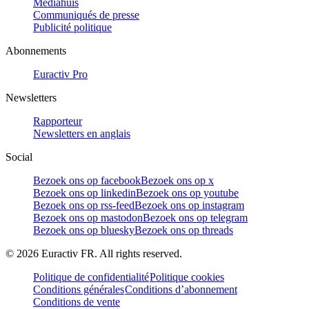
Mediahuis
Communiqués de presse
Publicité politique
Abonnements
Euractiv Pro
Newsletters
Rapporteur
Newsletters en anglais
Social
Bezoek ons op facebook
Bezoek ons op x
Bezoek ons op linkedin
Bezoek ons op youtube
Bezoek ons op rss-feed
Bezoek ons op instagram
Bezoek ons op mastodon
Bezoek ons op telegram
Bezoek ons op bluesky
Bezoek ons op threads
©
2026
Euractiv FR. All rights reserved.
Politique de confidentialité
Politique cookies
Conditions générales
Conditions d’abonnement
Conditions de vente