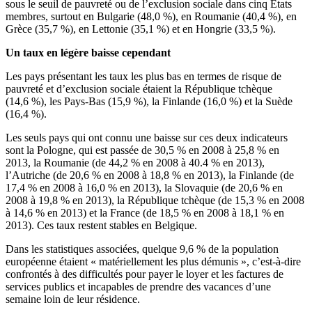
sous le seuil de pauvreté ou de l’exclusion sociale dans cinq États
membres, surtout en Bulgarie (48,0 %), en Roumanie (40,4 %), en
Grèce (35,7 %), en Lettonie (35,1 %) et en Hongrie (33,5 %).
Un taux en légère baisse cependant
Les pays présentant les taux les plus bas en termes de risque de
pauvreté et d’exclusion sociale étaient la République tchèque
(14,6 %), les Pays-Bas (15,9 %), la Finlande (16,0 %) et la Suède
(16,4 %).
Les seuls pays qui ont connu une baisse sur ces deux indicateurs
sont la Pologne, qui est passée de 30,5 % en 2008 à 25,8 % en
2013, la Roumanie (de 44,2 % en 2008 à 40.4 % en 2013),
l’Autriche (de 20,6 % en 2008 à 18,8 % en 2013), la Finlande (de
17,4 % en 2008 à 16,0 % en 2013), la Slovaquie (de 20,6 % en
2008 à 19,8 % en 2013), la République tchèque (de 15,3 % en 2008
à 14,6 % en 2013) et la France (de 18,5 % en 2008 à 18,1 % en
2013). Ces taux restent stables en Belgique.
Dans les statistiques associées, quelque 9,6 % de la population
européenne étaient « matériellement les plus démunis », c’est-à-dire
confrontés à des difficultés pour payer le loyer et les factures de
services publics et incapables de prendre des vacances d’une
semaine loin de leur résidence.