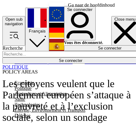
Ga naar de hoofdinhoud
Se connecter
Open sub
Close menu
English
navigation
Français
Deutsch
Vous êtes déconnecté.
Recherche
Se connecter
Español
Lumières éteintes
Se connecter
Rapporteur
Politique
Économie
Newsletters
Evénements
Em
POLITIQUE
POLICY AREAS
Les citoyens veulent que le
Economie
Politique
Parlement européen s’attaque à
Agriculture et Alimentation
Santé
la pauvreté et à l’exclusion
Technologies
Energie, Environnement et Transport
sociale, selon un sondage
Défense