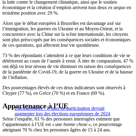
la lutte contre le changement climatique, ainsi que le soutien
économique et la création d’emplois arrivent tous deux
ex aequo
en
troisième position avec 29 %.
Alors que le débat européen à Bruxelles est davantage axé sur
l’immigration, les guerres en Ukraine et au Moyen-Orient, et la
concurrence avec la Chine sur la scène internationale, les citoyens
sont plus préoccupés par les conséquences sociales et économiques
de ces questions, qui affectent leur vie quotidienne.
73 % des répondants s’attendent à ce que leurs conditions de vie se
détériorent au cours de l’année à venir. À titre de comparaison, 47 %
ont déjà vu leur niveau de vie diminuer en raison des conséquences
de la pandémie de Covid-19, de la guerre en Ukraine et de la hausse
de l’inflation.
Des pourcentages élevés de ces deux indicateurs sont observés à
Chypre (77 %), en Grèce (70 %) et en France (69 %).
Appartenance à l’UE
Eurobaromètre : le taux de participation devrait
augmenter lors des élections européennes de 2024
Selon l’enquête, 61 % des personnes interrogées estiment que
l’appartenance à l’UE est
« une bonne chose »
, ce pourcentage
atteignant 70 % chez les personnes âgées de 15 à 24 ans.