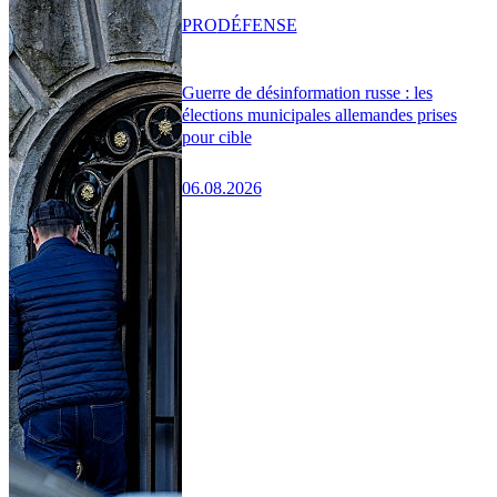
PRO
DÉFENSE
Guerre de désinformation russe : les
élections municipales allemandes prises
pour cible
06.08.2026