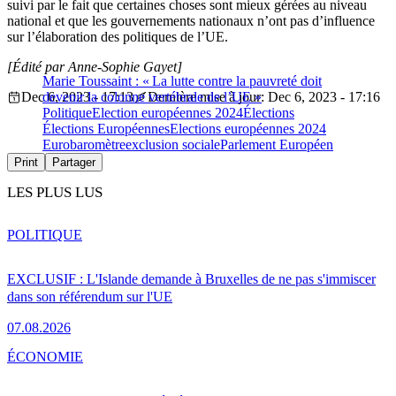
suivi par le fait que certaines choses sont mieux gérées au niveau
national et que les gouvernements nationaux n’ont pas d’influence
sur l’élaboration des politiques de l’UE.
[Édité par Anne-Sophie Gayet]
Marie Toussaint : « La lutte contre la pauvreté doit
Dec 6, 2023 - 17:13
devenir la colonne vertébrale de l’UE »
Dernière mise à jour: Dec 6, 2023 - 17:16
Politique
Election européennes 2024
Élections
Élections Européennes
Elections européennes 2024
Eurobaromètre
exclusion sociale
Parlement Européen
Print
Partager
LES PLUS LUS
POLITIQUE
EXCLUSIF : L'Islande demande à Bruxelles de ne pas s'immiscer
dans son référendum sur l'UE
07.08.2026
ÉCONOMIE