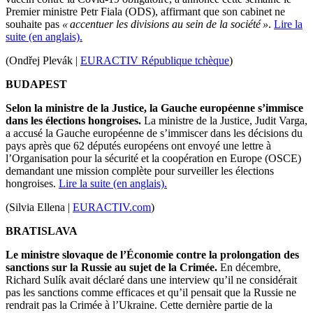
Premier ministre
Petr Fiala
(
ODS
), affirmant que son cabinet ne
souhaite pas
« accentuer les divisions au sein de la société »
.
Lire la
suite (en anglais).
(Ondřej Plevák |
EURACTIV République tchèque
)
BUDAPEST
Selon la ministre de la Justice, la
Gauche
européenne s’immisce
dans les élections hongroises.
La ministre de la Justice,
Judit Varga
,
a accusé la
Gauche
européenne de s’immiscer dans les décisions du
pays après que 62 députés européens ont envoyé une lettre à
l’
Organisation
pour la sécurité et la coopération en Europe (OSCE)
demandant une mission complète pour surveiller les élections
hongroises.
Lire la suite (en anglais).
(Silvia Ellena |
EURACTIV.com
)
BRATISLAVA
Le ministre slovaque de l’
Économie
contre la prolongation des
sanctions sur la Russie au sujet de la Crimée.
En décembre,
Richard
Sulík
avait déclaré dans une interview qu’il ne considérait
pas les sanctions comme efficaces et qu’il pensait que la Russie ne
rendrait pas la Crimée à l’Ukraine.
Cette dernière partie de la