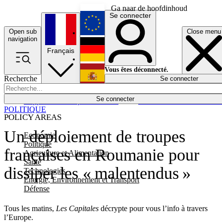
Ga naar de hoofdinhoud
Se connecter
Open sub
Close menu
English
navigation
Français
Deutsch
Vous êtes déconnecté.
Recherche
Se connecter
Español
Lumières éteintes
Se connecter
Rapporteur
Politique
Économie
Newsletters
Evénements
Em
POLITIQUE
POLICY AREAS
Un déploiement de troupes
Economie
Politique
françaises en Roumanie pour
Agriculture et Alimentation
Santé
dissiper les « malentendus »
Technologies
Energie, Environnement et Transport
Défense
Tous les matins,
Les Capitales
décrypte pour vous l’info à travers
l’Europe.