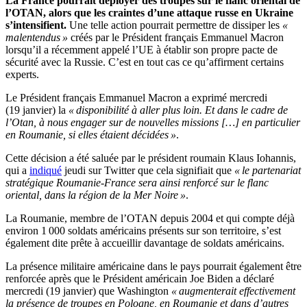
La France pourrait déployer des troupes sur le flanc oriental de
l’OTAN, alors que les craintes d’une attaque russe en Ukraine
s’intensifient.
Une telle action pourrait permettre de dissiper les
«
malentendus »
créés par le Président français Emmanuel Macron
lorsqu’il a récemment appelé l’UE à établir son propre pacte de
sécurité avec la Russie. C’est en tout cas ce qu’affirment certains
experts.
Le Président français Emmanuel Macron a exprimé mercredi
(19 janvier) la
« disponibilité à aller plus loin. Et dans le cadre de
l’Otan, à nous engager sur de nouvelles missions […] en particulier
en Roumanie, si elles étaient décidées »
.
Cette décision a été saluée par le président roumain Klaus Iohannis,
qui a
indiqué
jeudi sur Twitter que cela signifiait que
« le partenariat
stratégique Roumanie-France sera ainsi renforcé sur le flanc
oriental, dans la région de la Mer Noire »
.
La Roumanie, membre de l’OTAN depuis 2004 et qui compte déjà
environ 1 000 soldats américains présents sur son territoire, s’est
également dite prête à accueillir davantage de soldats américains.
La présence militaire américaine dans le pays pourrait également être
renforcée après que le Président américain Joe Biden a déclaré
mercredi (19 janvier) que Washington
« augmenterait effectivement
la présence de troupes en Pologne, en Roumanie et dans d’autres