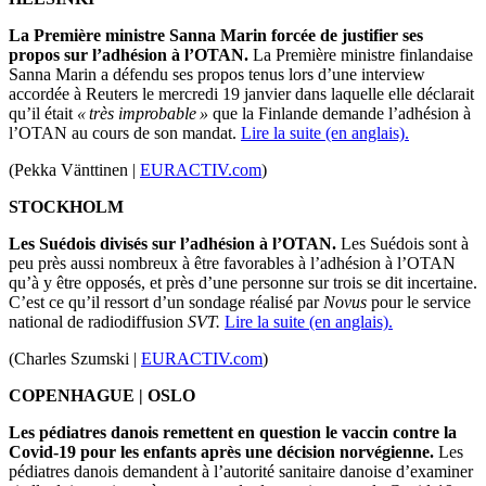
La Première ministre
Sanna
Marin
forcée de justifier ses
propos sur l’
adhésion
à l’OTAN.
La Première ministre finlandaise
Sanna Marin
a défendu
ses
propos tenus lors d’une interview
accordée à Reuters le mercredi 19 janvier dans laquelle elle déclarait
qu’il était
« très improbable »
que la Finlande demande l’adhésion à
l’OTAN au cours de son mandat.
Lire la suite (en anglais).
(Pekka Vänttinen |
EURACTIV.com
)
STOCKHOLM
Les Suédois divisés sur l’
adhésion
à l’OTAN.
Les Suédois sont à
peu près aussi nombreux à être favorables à l’adhésion à l’OTAN
qu’à y être opposés, et près d’une personne sur trois se dit incertaine.
C’est ce qu’il ressort d’un sondage réalisé par
Novus
pour le service
national de radiodiffusion
SVT.
Lire la suite (en anglais).
(Charles Szumski |
EURACTIV.com
)
COPENHAGUE | OSLO
Les
pédiatres
danois remettent en question le vaccin contre la
Covid-19
pour les enfants après une décision norvégienne.
Les
pédiatres
danois demandent à l’autorité sanitaire danoise d’examiner