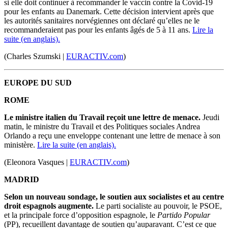
si elle doit continuer à recommander le vaccin contre la
Covid-19
pour les enfants au Danemark.
Cette décision intervient après que
les autorités sanitaires norvégiennes ont déclaré qu’elles ne le
recommanderaient pas pour les enfants âgés de 5 à 11 ans.
Lire la
suite (en anglais).
(Charles Szumski |
EURACTIV.com
)
EUROPE DU SUD
ROME
Le ministre italien du Travail reçoit une lettre de menace.
Jeudi
matin, l
e ministre du Travail et des Politiques sociales
Andrea
Orlando a reçu une enveloppe contenant une lettre de menace à son
ministère.
Lire la suite (en anglais).
(Eleonora Vasques |
EURACTIV.com
)
MADRID
Selon un nouveau sondage, le soutien aux socialistes et au
centre
droit
espagnols augmente.
Le parti
s
ocialiste au pouvoi
r
, le
PSOE
,
et la principale force d’opposition espagnole, le
Partido Popular
(PP), recueillent davantage de soutien qu’auparavant. C’est ce que