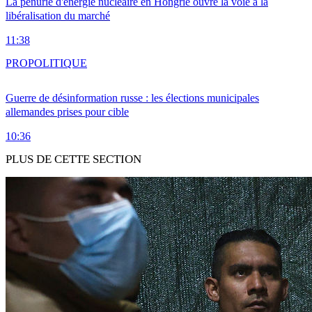
La pénurie d'énergie nucléaire en Hongrie ouvre la voie à la
libéralisation du marché
11:38
PRO
POLITIQUE
Guerre de désinformation russe : les élections municipales
allemandes prises pour cible
10:36
PLUS DE CETTE SECTION