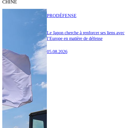
CHINE
PRO
DÉFENSE
Le Japon cherche à renforcer ses liens avec
l’Europe en matière de défense
05.08.2026