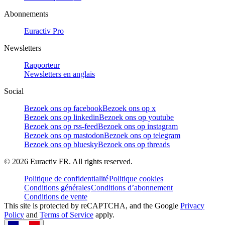
Abonnements
Euractiv Pro
Newsletters
Rapporteur
Newsletters en anglais
Social
Bezoek ons op facebook
Bezoek ons op x
Bezoek ons op linkedin
Bezoek ons op youtube
Bezoek ons op rss-feed
Bezoek ons op instagram
Bezoek ons op mastodon
Bezoek ons op telegram
Bezoek ons op bluesky
Bezoek ons op threads
©
2026
Euractiv FR. All rights reserved.
Politique de confidentialité
Politique cookies
Conditions générales
Conditions d’abonnement
Conditions de vente
This site is protected by reCAPTCHA, and the Google
Privacy
Policy
and
Terms of Service
apply.