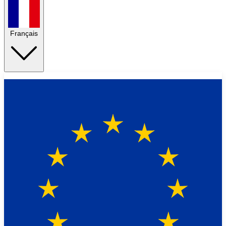
Français