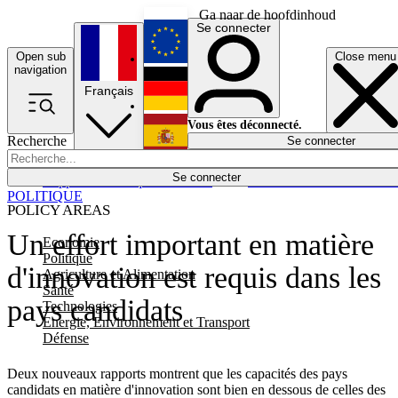
Ga naar de hoofdinhoud
Se connecter
Open sub
Close menu
English
navigation
Français
Deutsch
Vous êtes déconnecté.
Recherche
Se connecter
Español
Lumières éteintes
Se connecter
Rapporteur
Politique
Économie
Newsletters
Evénements
Em
POLITIQUE
POLICY AREAS
Un effort important en matière
Economie
Politique
d'innovation est requis dans les
Agriculture et Alimentation
Santé
pays candidats
Technologies
Energie, Environnement et Transport
Défense
Deux nouveaux rapports montrent que les capacités des pays
candidats en matière d'innovation sont bien en dessous de celles des