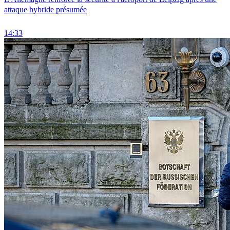
attaque hybride présumée
14:33