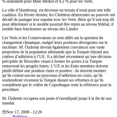
% seulement pour Mme Merkel et 9,2 % pour les Verts.
La ville d’Hambourg est devenue un terrain d’essai pour une telle
coalition. En février dernier, les Chrétiens démocrates au pouvoir ont
décidé de partager leur mandat avec les Verts. Bien qu’il soit trop tôt
pour déterminer si le modèle pourrait être repris au niveau fédéral, il
semble bien fonctionner au niveau des Länder.
Les Verts et les Conservateurs se sont alliés sur la question du
changement climatique, malgré leurs positions divergentes sur le
nucléaire. M. Özdemir devrait également convaincre une vaste
proportion de la population allemande que la Turquie répond aux
critères d’adhésion à l’UE. Il a déclaré récemment qu’une décision
précipitée de Bruxelles visant à fermer les portes à la Turquie
entraverait les progrès futurs. L’UE et les Etats membres doivent
plutôt définir une position claire et positive : ils doivent montrer
qu’ils croient encore au processus d’adhésion en cours, qu’ils
soutiendront vivement la Turquie durant ses réformes et qu’ils
considèrent que le critère de Copenhague reste la référence pour la
procédure.
M. Özdemir occupera son poste d’eurodéputé jusqu’à la fin de son
mandat.
Nov 17, 2008 - 12:26
Politique