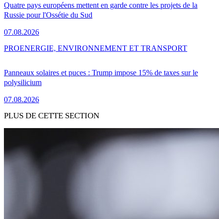
Quatre pays européens mettent en garde contre les projets de la
Russie pour l'Ossétie du Sud
07.08.2026
PRO
ENERGIE, ENVIRONNEMENT ET TRANSPORT
Panneaux solaires et puces : Trump impose 15% de taxes sur le
polysilicium
07.08.2026
PLUS DE CETTE SECTION