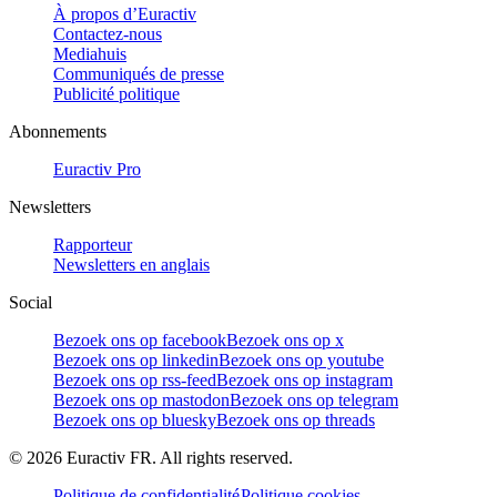
À propos d’Euractiv
Contactez-nous
Mediahuis
Communiqués de presse
Publicité politique
Abonnements
Euractiv Pro
Newsletters
Rapporteur
Newsletters en anglais
Social
Bezoek ons op facebook
Bezoek ons op x
Bezoek ons op linkedin
Bezoek ons op youtube
Bezoek ons op rss-feed
Bezoek ons op instagram
Bezoek ons op mastodon
Bezoek ons op telegram
Bezoek ons op bluesky
Bezoek ons op threads
©
2026
Euractiv FR. All rights reserved.
Politique de confidentialité
Politique cookies