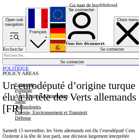
Ga naar de hoofdinhoud
Se connecter
Open sub
Close menu
English
navigation
Français
Deutsch
Vous êtes déconnecté.
Recherche
Se connecter
Español
Lumières éteintes
Se connecter
Rapporteur
Politique
Économie
Newsletters
Evénements
Em
POLITIQUE
POLICY AREAS
Un eurodéputé d’origine turque
Economie
Politique
élu à la tête des Verts allemands
Agriculture et Alimentation
Santé
[FR]
Technologies
Energie, Environnement et Transport
Défense
Samedi 15 novembre, les Verts allemands ont élu l’eurodéputé Cem
Özdemir à la tête de leur parti, une décision largement interprétée