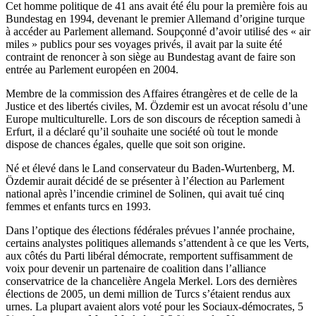
Cet homme politique de 41 ans avait été élu pour la première fois au
Bundestag en 1994, devenant le premier Allemand d’origine turque
à accéder au Parlement allemand. Soupçonné d’avoir utilisé des « air
miles » publics pour ses voyages privés, il avait par la suite été
contraint de renoncer à son siège au Bundestag avant de faire son
entrée au Parlement européen en 2004.
Membre de la commission des Affaires étrangères et de celle de la
Justice et des libertés civiles, M. Özdemir est un avocat résolu d’une
Europe multiculturelle. Lors de son discours de réception samedi à
Erfurt, il a déclaré qu’il souhaite une société où tout le monde
dispose de chances égales, quelle que soit son origine.
Né et élevé dans le Land conservateur du Baden-Wurtenberg, M.
Özdemir aurait décidé de se présenter à l’élection au Parlement
national après l’incendie criminel de Solinen, qui avait tué cinq
femmes et enfants turcs en 1993.
Dans l’optique des élections fédérales prévues l’année prochaine,
certains analystes politiques allemands s’attendent à ce que les Verts,
aux côtés du Parti libéral démocrate, remportent suffisamment de
voix pour devenir un partenaire de coalition dans l’alliance
conservatrice de la chancelière Angela Merkel. Lors des dernières
élections de 2005, un demi million de Turcs s’étaient rendus aux
urnes. La plupart avaient alors voté pour les Sociaux-démocrates, 5