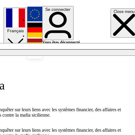
Se connecter
Close menu
English
Français
Deutsch
Vous êtes déconnecté.
Se connecter
Español
Lumières éteintes
a
ter sur leurs liens avec les systèmes financier, des affaires et
 contre la mafia sicilienne.
ter sur leurs liens avec les systèmes financier, des affaires et