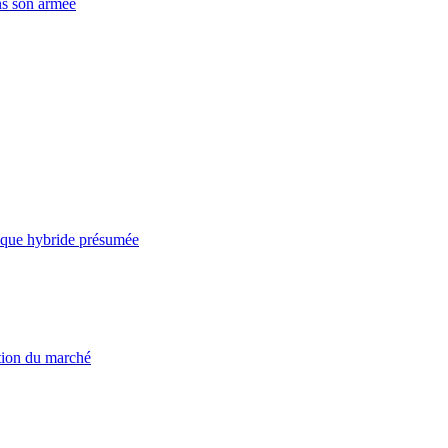
ns son armée
taque hybride présumée
ation du marché