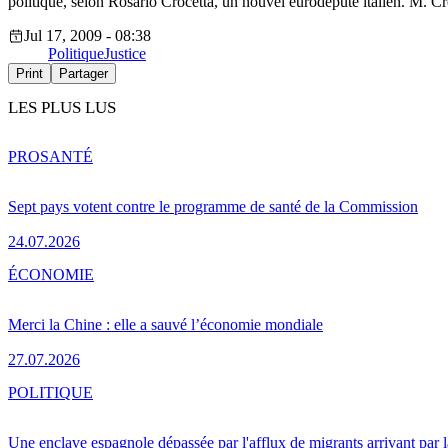
politique, selon Rosario Crocetta, un nouvel eurodéputé italien. M. Croc
Jul 17, 2009 - 08:38
Politique
Justice
Print
Partager
LES PLUS LUS
PRO
SANTÉ
Sept pays votent contre le programme de santé de la Commission
24.07.2026
ÉCONOMIE
Merci la Chine : elle a sauvé l’économie mondiale
27.07.2026
POLITIQUE
Une enclave espagnole dépassée par l'afflux de migrants arrivant par 