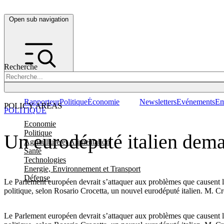
Open sub navigation
Recherche
Rapporteur
Politique
Économie
Newsletters
Evénements
Em
POLICY AREAS
POLITIQUE
Economie
Politique
Un eurodéputé italien dema
Agriculture et Alimentation
Santé
Technologies
Energie, Environnement et Transport
Défense
Le Parlement européen devrait s’attaquer aux problèmes que causent le
politique, selon Rosario Crocetta, un nouvel eurodéputé italien. M. Croc
Le Parlement européen devrait s’attaquer aux problèmes que causent le