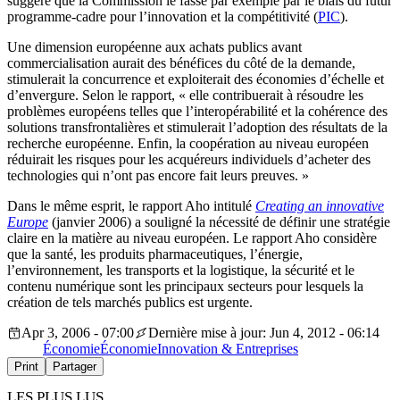
suggère que la Commission le fasse par exemple par le biais du futur
programme-cadre pour l’innovation et la compétitivité (
PIC
).
Une dimension européenne aux achats publics avant
commercialisation aurait des bénéfices du côté de la demande,
stimulerait la concurrence et exploiterait des économies d’échelle et
d’envergure. Selon le rapport, « elle contribuerait à résoudre les
problèmes européens telles que l’interopérabilité et la cohérence des
solutions transfrontalières et stimulerait l’adoption des résultats de la
recherche européenne. Enfin, la coopération au niveau européen
réduirait les risques pour les acquéreurs individuels d’acheter des
technologies qui n’ont pas encore fait leurs preuves. »
Dans le même esprit, le rapport Aho intitulé
Creating an innovative
Europe
(janvier 2006) a souligné la nécessité de définir une stratégie
claire en la matière au niveau européen. Le rapport Aho considère
que la santé, les produits pharmaceutiques, l’énergie,
l’environnement, les transports et la logistique, la sécurité et le
contenu numérique sont les principaux secteurs pour lesquels la
création de tels marchés publics est urgente.
Apr 3, 2006 - 07:00
Dernière mise à jour: Jun 4, 2012 - 06:14
Économie
Économie
Innovation & Entreprises
Print
Partager
LES PLUS LUS