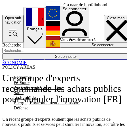
Ga naar de hoofdinhoud
Se connecter
Open sub
Close menu
English
navigation
Français
Deutsch
Vous êtes déconnecté.
Recherche
Se connecter
Español
Lumières éteintes
Se connecter
Rapporteur
Politique
Économie
Newsletters
Evénements
Em
ÉCONOMIE
POLICY AREAS
Un groupe d'experts
Economie
Politique
recommande les achats publics
Agriculture et Alimentation
Santé
pour stimuler l'innovation [FR]
Technologies
Energie, Environnement et Transport
Défense
Un récent groupe d'experts soutient que les achats publics de
nouveaux produits et services peut stimuler l'innovation, accroître les