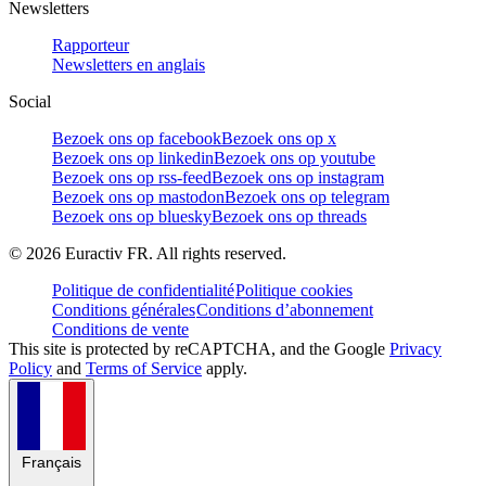
Newsletters
Rapporteur
Newsletters en anglais
Social
Bezoek ons op facebook
Bezoek ons op x
Bezoek ons op linkedin
Bezoek ons op youtube
Bezoek ons op rss-feed
Bezoek ons op instagram
Bezoek ons op mastodon
Bezoek ons op telegram
Bezoek ons op bluesky
Bezoek ons op threads
©
2026
Euractiv FR. All rights reserved.
Politique de confidentialité
Politique cookies
Conditions générales
Conditions d’abonnement
Conditions de vente
This site is protected by reCAPTCHA, and the Google
Privacy
Policy
and
Terms of Service
apply.
Français