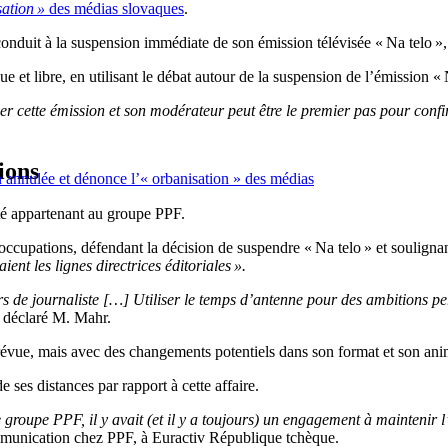
ation »
des médias slovaques
.
conduit à la suspension immédiate de son émission télévisée « Na telo »
e et libre, en utilisant le débat autour de la suspension de l’émission
 cette émission et son modérateur peut être le premier pas pour confir
ions
n annulée et dénonce l’« orbanisation » des médias
té appartenant au groupe PPF.
pations, défendant la décision de suspendre « Na telo » et soulignant l
aient les lignes directrices éditoriales ».
de journaliste […] Utiliser le temps d’antenne pour des ambitions perso
a déclaré M. Mahr.
révue, mais avec des changements potentiels dans son format et son anim
ses distances par rapport à cette affaire.
 groupe PPF, il y avait (et il y a toujours) un engagement à maintenir 
mmunication chez PPF, à Euractiv République tchèque.