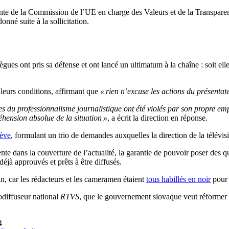
nte de la Commission de l’UE en charge des Valeurs et de la Transparen
nné suite à la sollicitation.
es ont pris sa défense et ont lancé un ultimatum à la chaîne : soit elle
 leurs conditions, affirmant que
« rien n’excuse les actions du présentat
es du professionnalisme journalistique ont été violés par son propre em
hension absolue de la situation »
, a écrit la direction en réponse.
rève
, formulant un trio de demandes auxquelles la direction de la télévis
nente dans la couverture de l’actualité, la garantie de pouvoir poser des
éjà approuvés et prêts à être diffusés.
in, car les rédacteurs et les cameramen étaient
tous habillés en noir
pour t
odiffuseur national
RTVS
, que le gouvernement slovaque veut réformer d
4