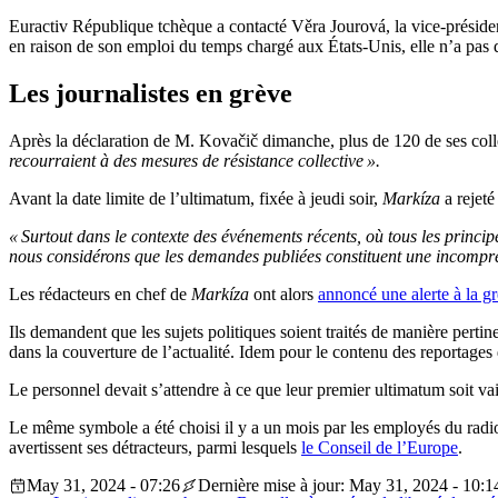
Euractiv République tchèque a contacté Věra Jourová, la vice-préside
en raison de son emploi du temps chargé aux États-Unis, elle n’a pas do
Les journalistes en grève
Après la déclaration de M. Kovačič dimanche, plus de 120 de ses collègu
recourraient à des mesures de résistance collective ».
Avant la date limite de l’ultimatum, fixée à jeudi soir,
Markíza
a rejeté
« Surtout dans le contexte des événements récents, où tous les princip
nous considérons que les demandes publiées constituent une incompré
Les rédacteurs en chef de
Markíza
ont alors
annoncé une alerte à la g
Ils demandent que les sujets politiques soient traités de manière perti
dans la couverture de l’actualité. Idem pour le contenu des reportages d
Le personnel devait s’attendre à ce que leur premier ultimatum soit va
Le même symbole a été choisi il y a un mois par les employés du radi
avertissent ses détracteurs, parmi lesquels
le Conseil de l’Europe
.
May 31, 2024 - 07:26
Dernière mise à jour: May 31, 2024 - 10:1