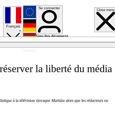
Se connecter
Close menu
English
Français
Deutsch
Vous êtes déconnecté.
Se connecter
Español
Lumières éteintes
éserver la liberté du média
listique à la télévision slovaque
Markíza
alors que les rédacteurs en