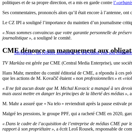
politiques et de sa propre direction, et a mis en garde contre
l’
«orbanis
Ses commentaires, prononcés alors qu’il était encore à l’antenne, ont 
Le CZ IPI a souligné l’importance du maintien d’un journalisme critiqu
« Nous sommes convaincus que votre garantie personnelle de préserver
journalistique »
, a souligné le comité.
CME dénonce un manquement aux obligat
Slovaquie : un célèbre animateur de télévision voit son émissio
TV Markíza
est gérée par CME (Central Media Enterprise), une socié
Hans Mahr, membre du comité éditorial de CME, a répondu à ces préoccu
que les actions de M. Kovačič étaient
« non professionnelles »
et
«viol
« Il ne fait aucun doute que M. Michal Kovacic a manqué à ses devoirs 
mais aussi mettre en danger les principes de la liberté des médias »
, 
M. Mahr a assuré que « Na telo » reviendrait après la pause estivale p
Malgré les pressions, le groupe PPF, qui a racheté CME en 2020, garde 
« Dans le cadre de l’acquisition de l’entreprise de médias CME par le
rapport à son propriétaire »
, a écrit Leoš Rousek, responsable de co