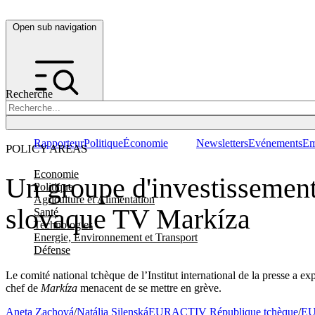
Open sub navigation
Recherche
Rapporteur
Politique
Économie
Newsletters
Evénements
Em
POLICY AREAS
Economie
Un groupe d'investissement
Politique
Agriculture et Alimentation
slovaque TV Markíza
Santé
Technologies
Energie, Environnement et Transport
Défense
Le comité national tchèque de l’Institut international de la presse a ex
chef de
Markíza
menacent de se mettre en grève.
Aneta Zachová
/
Natália Silenská
EURACTIV République tchèque
/
EU