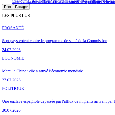
Les journalistes exhortent Bruxelles à protéger la liberté des méd
liberté de la presse
liberté des médias
médias
République Tchèqu
Print
Partager
LES PLUS LUS
PRO
SANTÉ
Sept pays votent contre le programme de santé de la Commission
24.07.2026
ÉCONOMIE
Merci la Chine : elle a sauvé l’économie mondiale
27.07.2026
POLITIQUE
Une enclave espagnole dépassée par l'afflux de migrants arrivant par 
30.07.2026