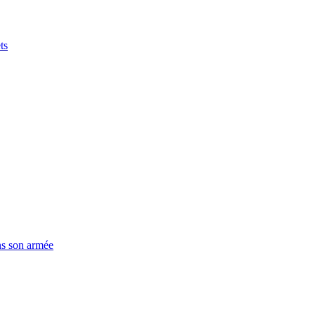
ts
ns son armée